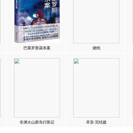
巴塞罗那谋杀案
烧纸
非洲火山群岛行医记
禾安·完结篇