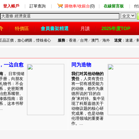
登入帳戶
|
訂單查詢
|
購物車/收銀台
(0)
|
在線留言板
|
付
介
特價區
會員書架精選
月讀
2025年度TOP
，正品正價，放心網購，悭钱省心
服務
：香港
／
台灣
／
澳門
／
海外
送貨
：速遞
／
，一边自愈
同为造物
南
， 日常情绪
我们对其他动物的
手册，向朋友
责任
，人类有责任
礼物书：不会
将一切有感受能力
系，史密斯博
的动物，都作为康
治愈系嘴替。
德所说的“目的自
修炼指南：容
身”来对待。集中呈
系，这本书帮
现了科斯嘉德关于
.
动物议题的核心研
究成果，也是动物
伦理领域的重要著
作。...