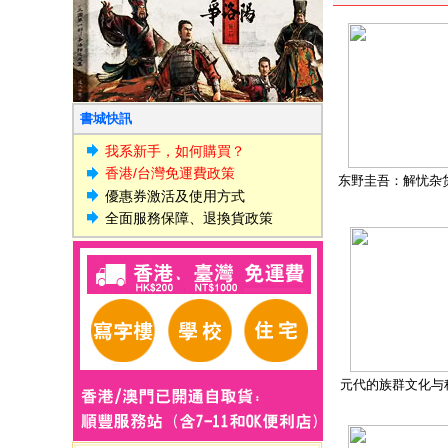
書城快訊
我系新手，如何購買？
香港/台灣免運費政策
东野圭吾：解忧杂
優惠券激活及使用方式
全面服務保障、退換貨政策
元代的族群文化与