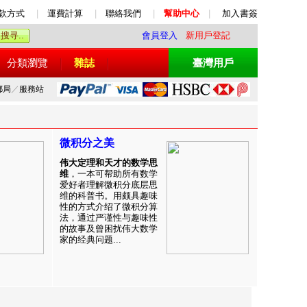
款方式
|
運費計算
|
聯絡我們
|
幫助中心
|
加入書簽
會員登入
新用戶登記
分類瀏覽
雜誌
臺灣用戶
郵局
／
服務站
微积分之美
伟大定理和天才的数学思
维
，一本可帮助所有数学
爱好者理解微积分底层思
维的科普书。用颇具趣味
性的方式介绍了微积分算
法，通过严谨性与趣味性
的故事及曾困扰伟大数学
家的经典问题...