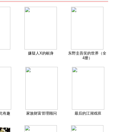
嫌疑人X的献身
东野圭吾笑的世界（全
4册）
此有趣
家族财富管理顾问
最后的江湖戏班