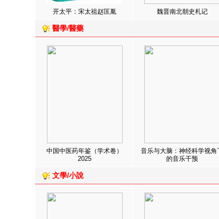
开太平：宋太祖赵匡胤
魏晋南北朝史札记
醫學/醫藥
中国中医药年鉴（学术卷）
音乐与大脑：神经科学视角
2025
的音乐干预
文學/小說