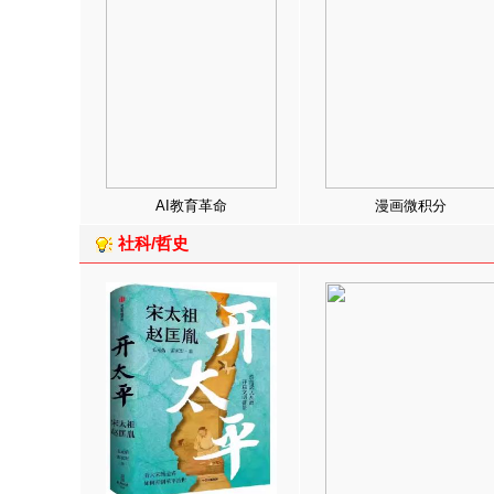
AI教育革命
漫画微积分
社科/哲史