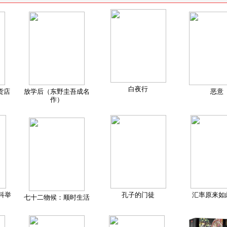
白夜行
货店
放学后（东野圭吾成名
恶意
作）
科举
孔子的门徒
汇率原来如
七十二物候：顺时生活