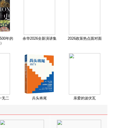
500年的
余华2026全新演讲集
2026政策热点面对面
）
一无二
兵头将尾
亲爱的波伏瓦