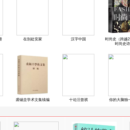
册
在别处安家
汉字中国
时尚史（跨越2
时尚史诗
裘锡圭学术文集续编
十论汪曾祺
你的大脑独