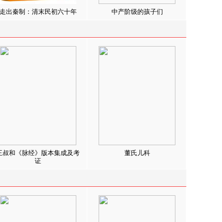
走出秦制：清末民初六十年
中产阶级的孩子们
王叔和《脉经》版本集成及考
董氏儿科
证