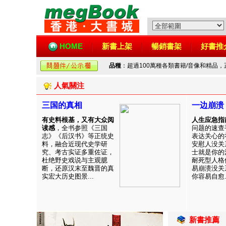
HOME
新書上架
暢銷書架
好書推
品種
：超過100萬種各類書籍/音像和精品
人氣關注
三国的真相
一边崩溃
有史料根基，又有大众阅
人生应急指
读感
，全书参照《三国
问题的速查
志》《后汉书》等正统史
表达关心的
料，融合近现代史学研
安慰人没关
究、考古实证多重佐证，
士就是你的
杜绝野史戏说与主观臆
耐死型人格
断，还原汉末至魏晋的真
易崩溃没关
实宏大历史图景...
你容易自愈..
新書推薦