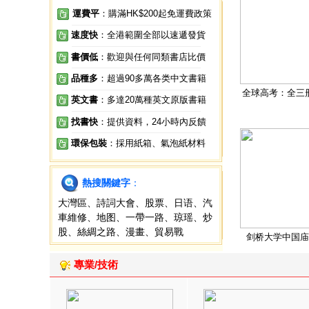
運費平
：購滿HK$200起免運費政策
速度快
：全港範圍全部以速遞發貨
書價低
：歡迎與任何同類書店比價
品種多
：超過90多萬各类中文書籍
全球高考：全三
英文書
：多達20萬種英文原版書籍
找書快
：提供資料，24小時內反饋
環保包裝
：採用紙箱、氣泡紙材料
熱搜關鍵字
：
大灣區
、
詩詞大會
、
股票
、
日语
、
汽
車維修
、
地图
、
一帶一路
、
琼瑶
、
炒
股
、
絲綢之路
、
漫畫
、
貿易戰
剑桥大学中国庙
專業/技術