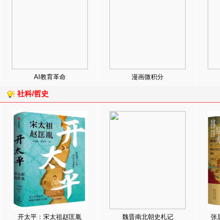
AI教育革命
漫画微积分
社科/哲史
开太平：宋太祖赵匡胤
魏晋南北朝史札记
张