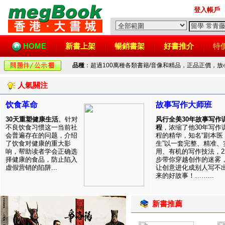
登入帳戶
HOME
新書上架
暢銷書架
好書推介
特
品種
：超過100萬種各類書籍/音像和精品，正品正價，
人氣關注
饮食革命
故事写作大师班
30天重塑健康生活
。针对
风行全美30年故事写作
不良饮食习惯这一当前社
程
，浓缩了他30年写作
会普遍存在的问题，介绍
程的精华，知名“剧本医
了饮食对健康的重大影
生”以一套完整、精准、
响，帮助读者学会正确选
用、有机的写作技法，2
择健康的食品，防止陷入
步带你穿越创作的迷雾
虚假营销的陷阱...
让创意进化成别人写不
来的好故事！……...
新書推薦