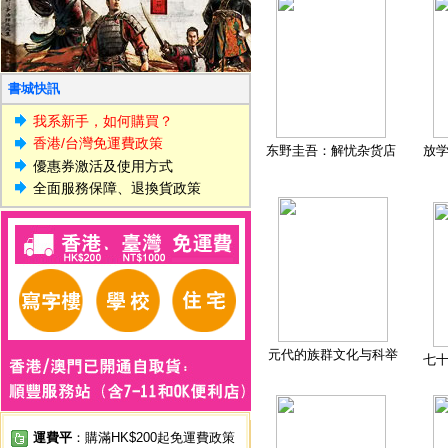
書城快訊
我系新手，如何購買？
香港/台灣免運費政策
东野圭吾：解忧杂货店
放
優惠券激活及使用方式
全面服務保障、退換貨政策
元代的族群文化与科举
七
運費平
：購滿HK$200起免運費政策