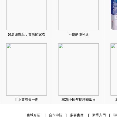
盛唐诡案组：黄泉的嫁衣
不便的便利店
世上要有天一阁
2025中国年度精短散文
書城介紹
|
合作申請
|
索要書目
|
新手入門
|
聯