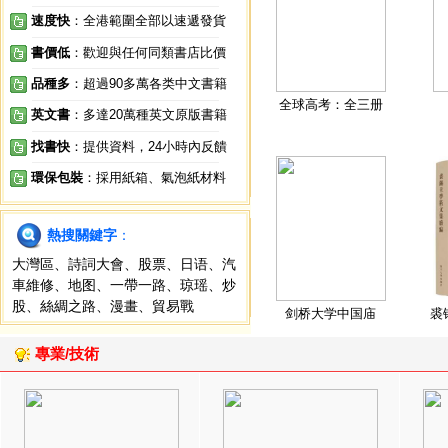
速度快
：全港範圍全部以速遞發貨
書價低
：歡迎與任何同類書店比價
品種多
：超過90多萬各类中文書籍
全球高考：全三册
英文書
：多達20萬種英文原版書籍
找書快
：提供資料，24小時內反饋
環保包裝
：採用紙箱、氣泡紙材料
熱搜關鍵字
：
大灣區
、
詩詞大會
、
股票
、
日语
、
汽
車維修
、
地图
、
一帶一路
、
琼瑶
、
炒
股
、
絲綢之路
、
漫畫
、
貿易戰
剑桥大学中国庙
裘
專業/技術