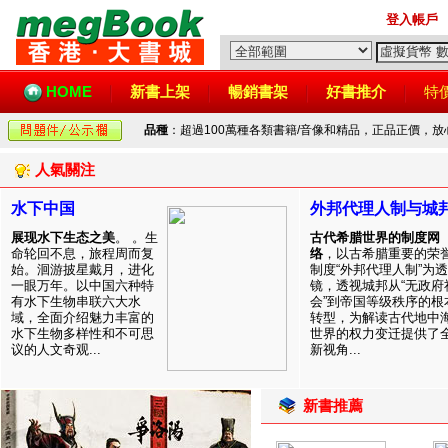
登入帳戶
HOME
新書上架
暢銷書架
好書推介
特
品種
：超過100萬種各類書籍/音像和精品，正品正價，
人氣關注
水下中国
外邦代理人制与城
展现水下生态之美
。 。生
古代希腊世界的制度网
命轮回不息，旅程周而复
络
，以古希腊重要的荣
始。洄游披星戴月，进化
制度“外邦代理人制”为透
一眼万年。以中国六种特
镜，透视城邦从“无政府
有水下生物串联六大水
会”到帝国等级秩序的根
域，全面介绍魅力丰富的
转型，为解读古代地中
水下生物多样性和不可思
世界的权力变迁提供了
议的人文奇观...
新视角...
新書推薦