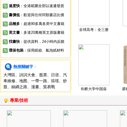
速度快
：全港範圍全部以速遞發貨
書價低
：歡迎與任何同類書店比價
品種多
：超過90多萬各类中文書籍
全球高考：全三册
英文書
：多達20萬種英文原版書籍
找書快
：提供資料，24小時內反饋
環保包裝
：採用紙箱、氣泡紙材料
熱搜關鍵字
：
大灣區
、
詩詞大會
、
股票
、
日语
、
汽
車維修
、
地图
、
一帶一路
、
琼瑶
、
炒
股
、
絲綢之路
、
漫畫
、
貿易戰
剑桥大学中国庙
裘
專業/技術