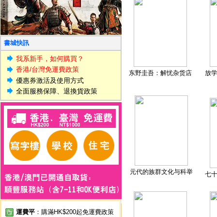
書城快訊
我系新手，如何購買？
香港/台灣免運費政策
东野圭吾：解忧杂货店
放
優惠券激活及使用方式
全面服務保障、退換貨政策
元代的族群文化与科举
七
運費平
：購滿HK$200起免運費政策