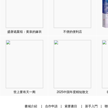
盛唐诡案组：黄泉的嫁衣
不便的便利店
世上要有天一阁
2025中国年度精短散文
書城介紹
|
合作申請
|
索要書目
|
新手入門
|
聯