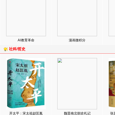
AI教育革命
漫画微积分
社科/哲史
开太平：宋太祖赵匡胤
魏晋南北朝史札记
张