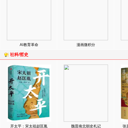
AI教育革命
漫画微积分
社科/哲史
开太平：宋太祖赵匡胤
魏晋南北朝史札记
张