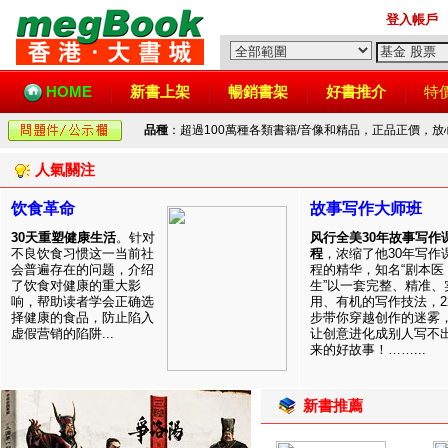
登入帳戶
HOME
新書上架
暢銷書架
好書推介
特
品種
：超過100萬種各類書籍/音像和精品，正品正價，
人氣關注
饮食革命
故事写作大师班
30天重塑健康生活
。针对
风行全美30年故事写作
不良饮食习惯这一当前社
程
，浓缩了他30年写作
会普遍存在的问题，介绍
程的精华，知名“剧本医
了饮食对健康的重大影
生”以一套完整、精准、
响，帮助读者学会正确选
用、有机的写作技法，2
择健康的食品，防止陷入
步带你穿越创作的迷雾
虚假营销的陷阱...
让创意进化成别人写不
来的好故事！……...
新書推薦