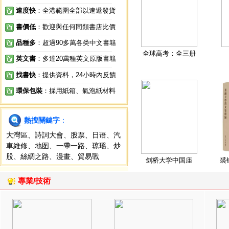
速度快
：全港範圍全部以速遞發貨
書價低
：歡迎與任何同類書店比價
品種多
：超過90多萬各类中文書籍
全球高考：全三册
英文書
：多達20萬種英文原版書籍
找書快
：提供資料，24小時內反饋
環保包裝
：採用紙箱、氣泡紙材料
熱搜關鍵字
：
大灣區
、
詩詞大會
、
股票
、
日语
、
汽
車維修
、
地图
、
一帶一路
、
琼瑶
、
炒
股
、
絲綢之路
、
漫畫
、
貿易戰
剑桥大学中国庙
裘
專業/技術