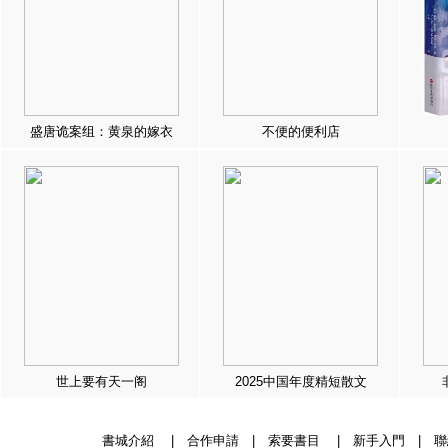
盛唐诡案组：黄泉的嫁衣
不便的便利店
世上要有天一阁
2025中国年度精短散文
書城介紹
|
合作申請
|
索要書目
|
新手入門
|
聯