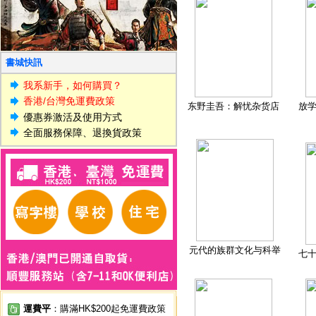
書城快訊
我系新手，如何購買？
香港/台灣免運費政策
东野圭吾：解忧杂货店
放
優惠券激活及使用方式
全面服務保障、退換貨政策
元代的族群文化与科举
七
運費平
：購滿HK$200起免運費政策