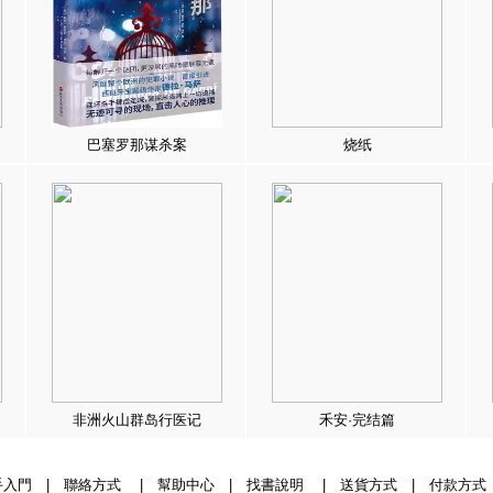
巴塞罗那谋杀案
烧纸
非洲火山群岛行医记
禾安·完结篇
手入門
|
聯絡方式
|
幫助中心
|
找書說明
|
送貨方式
|
付款方式