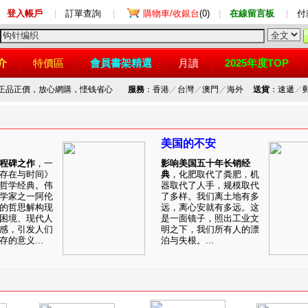
登入帳戶
|
訂單查詢
|
購物車/收銀台
(0)
|
在線留言板
|
付
介
特價區
會員書架精選
月讀
2025年度TOP
，正品正價，放心網購，悭钱省心
服務
：香港
／
台灣
／
澳門
／
海外
送貨
：速遞
／
美国的不安
程碑之作
，一
影响美国五十年长销经
存在与时间》
典
，化肥取代了粪肥，机
哲学经典。伟
器取代了人手，规模取代
学家之一阿伦
了多样。我们离土地有多
的哲思解构现
远，离心安就有多远。这
困境、现代人
是一面镜子，照出工业文
感，引发人们
明之下，我们所有人的漂
的意义...
泊与失根。...