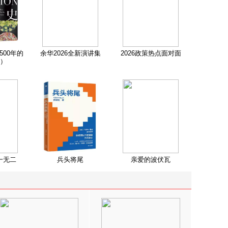
500年的
余华2026全新演讲集
2026政策热点面对面
）
一无二
兵头将尾
亲爱的波伏瓦