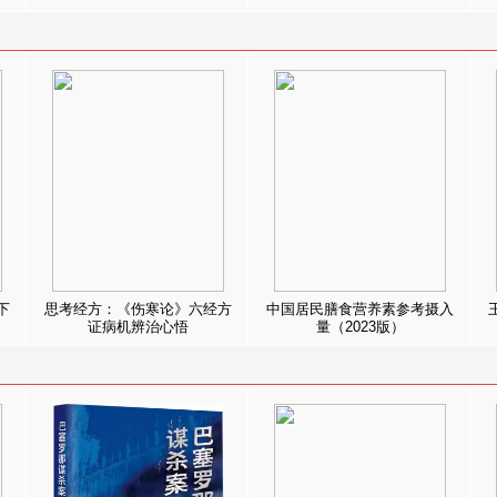
下
思考经方：《伤寒论》六经方
中国居民膳食营养素参考摄入
证病机辨治心悟
量（2023版）