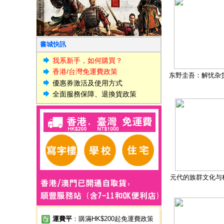
書城快訊
我系新手，如何購買？
香港/台灣免運費政策
东野圭吾：解忧杂
優惠券激活及使用方式
全面服務保障、退換貨政策
元代的族群文化与
運費平
：購滿HK$200起免運費政策