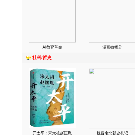
AI教育革命
漫画微积分
社科/哲史
开太平：宋太祖赵匡胤
魏晋南北朝史札记