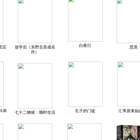
白夜行
货店
放学后（东野圭吾成名
恶意
作）
科举
孔子的门徒
汇率原来如
七十二物候：顺时生活