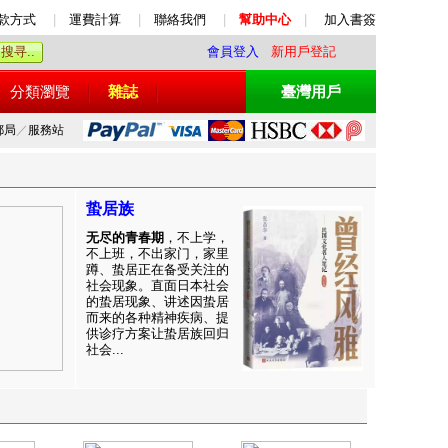
款方式
|
運費計算
|
聯絡我們
|
幫助中心
|
加入書簽
會員登入
新用戶登記
分類瀏覽
雜誌
臺灣用戶
郵局
／
服務站
蛰居族
无尽的青春期
，不上学，
不上班，不出家门，家里
蹲、蛰居正在备受关注的
社会现象。直面日本社会
的蛰居现象、讲述因蛰居
而来的各种精神疾病、提
供诊疗方案让蛰居族回归
社会...