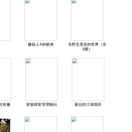
嫌疑人X的献身
东野圭吾笑的世界（全
4册）
此有趣
家族财富管理顾问
最后的江湖戏班