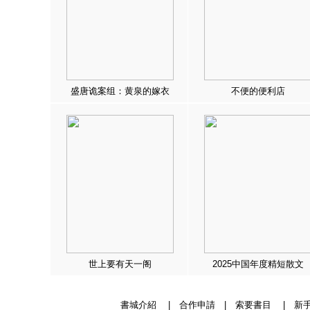
盛唐诡案组：黄泉的嫁衣
不便的便利店
世上要有天一阁
2025中国年度精短散文
書城介紹
|
合作申請
|
索要書目
|
新