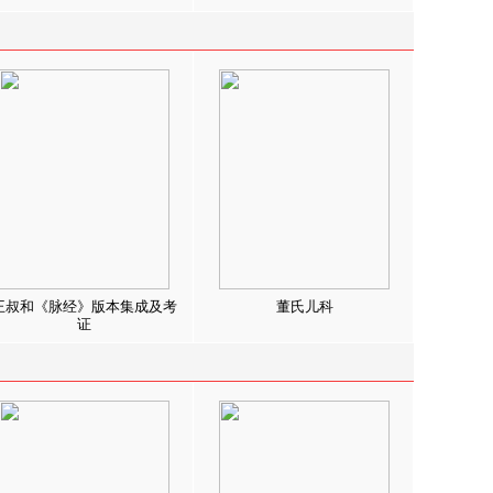
王叔和《脉经》版本集成及考
董氏儿科
证