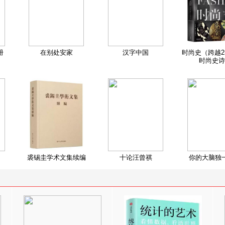
册
在别处安家
汉字中国
时尚史（跨越2
时尚史诗
裘锡圭学术文集续编
十论汪曾祺
你的大脑独