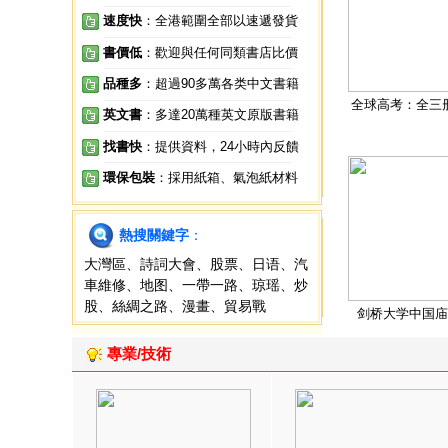
速度快
：全港範圍全部以速遞發貨
書價低
：歡迎與任何同類書店比價
品種多
：超過90多萬各类中文書籍
全球高考：全三
英文書
：多達20萬種英文原版書籍
找書快
：提供資料，24小時內反饋
環保包裝
：採用紙箱、氣泡紙材料
熱搜關鍵字
：
大灣區
、
詩詞大會
、
股票
、
日语
、
汽
車維修
、
地图
、
一帶一路
、
琼瑶
、
炒
股
、
絲綢之路
、
漫畫
、
貿易戰
剑桥大学中国庙
專業/技術