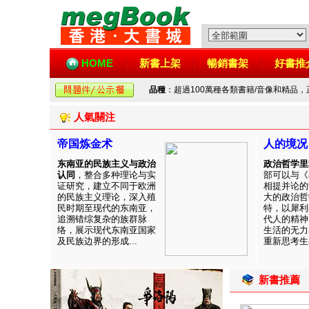
HOME
新書上架
暢銷書架
好書推
品種
：超過100萬種各類書籍/音像和精品
人氣關注
帝国炼金术
人的境况
东南亚的民族主义与政治
政治哲学里
认同
，整合多种理论与实
部可以与《
证研究，建立不同于欧洲
相提并论的
的民族主义理论，深入殖
大的政治哲
民时期至现代的东南亚，
特，以犀利
追溯错综复杂的族群脉
代人的精神
络，展示现代东南亚国家
生活的无力
及民族边界的形成...
重新思考生存
新書推薦