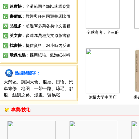
速度快
：全港範圍全部以速遞發貨
書價低
：歡迎與任何同類書店比價
品種多
：超過90多萬各类中文書籍
全球高考：全三册
英文書
：多達20萬種英文原版書籍
找書快
：提供資料，24小時內反饋
環保包裝
：採用紙箱、氣泡紙材料
熱搜關鍵字
：
大灣區
、
詩詞大會
、
股票
、
日语
、
汽
車維修
、
地图
、
一帶一路
、
琼瑶
、
炒
股
、
絲綢之路
、
漫畫
、
貿易戰
剑桥大学中国庙
裘
專業/技術