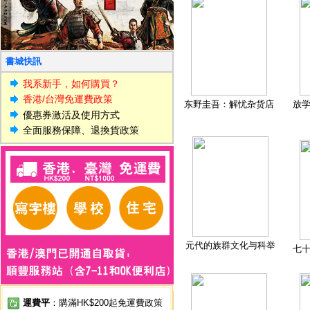
書城快訊
我系新手，如何購買？
香港/台灣免運費政策
东野圭吾：解忧杂货店
放
優惠券激活及使用方式
全面服務保障、退換貨政策
元代的族群文化与科举
七
運費平
：購滿HK$200起免運費政策