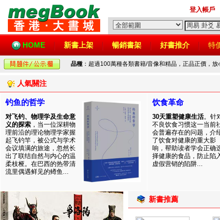
登入帳戶
HOME
新書上架
暢銷書架
好書推介
特
品種
：超過100萬種各類書籍/音像和精品，正品正價，
人氣關注
钓鱼的哲学
饮食革命
对飞钓、物理学及生命意
30天重塑健康生活
。针
义的探索
，当一位深耕物
不良饮食习惯这一当前
理前沿的理论物理学家握
会普遍存在的问题，介
起飞钓竿，被公式与学术
了饮食对健康的重大影
会议填满的旅途，忽然长
响，帮助读者学会正确
出了联结自然与内心的温
择健康的食品，防止陷
柔枝桠。在巴西的热带清
虚假营销的陷阱...
流里偶遇鲜见的鳟鱼...
新書推薦