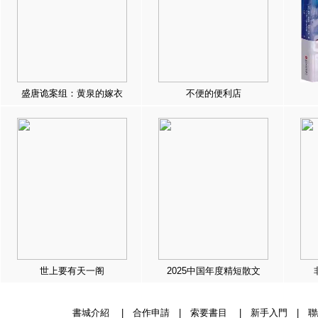
盛唐诡案组：黄泉的嫁衣
不便的便利店
世上要有天一阁
2025中国年度精短散文
書城介紹
|
合作申請
|
索要書目
|
新手入門
|
聯