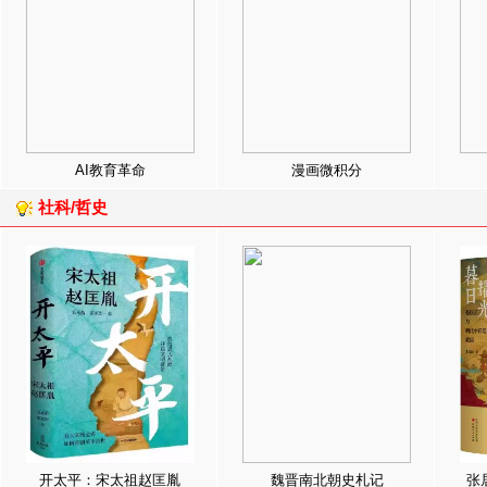
AI教育革命
漫画微积分
社科/哲史
开太平：宋太祖赵匡胤
魏晋南北朝史札记
张