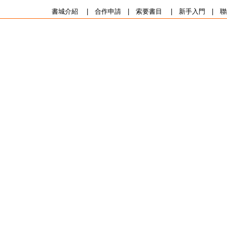
書城介紹
|
合作申請
|
索要書目
|
新手入門
|
聯