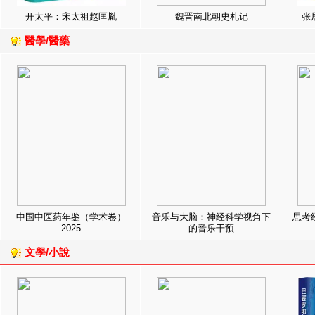
开太平：宋太祖赵匡胤
魏晋南北朝史札记
张
醫學/醫藥
中国中医药年鉴（学术卷）
音乐与大脑：神经科学视角下
思考
2025
的音乐干预
文學/小說