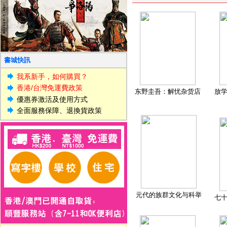
書城快訊
我系新手，如何購買？
香港/台灣免運費政策
东野圭吾：解忧杂货店
放
優惠券激活及使用方式
全面服務保障、退換貨政策
元代的族群文化与科举
七