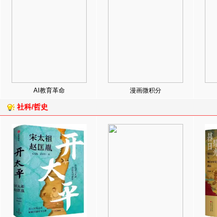
AI教育革命
漫画微积分
社科/哲史