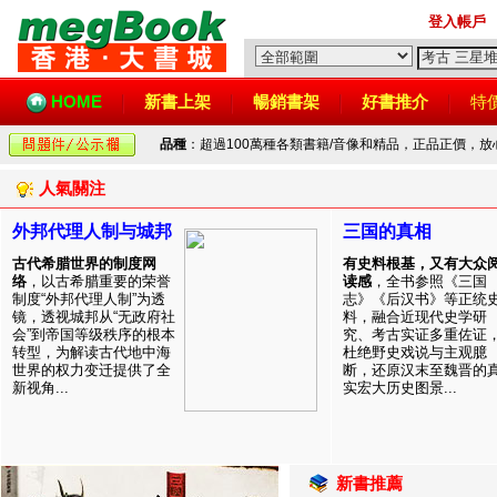
登入帳戶
HOME
新書上架
暢銷書架
好書推介
特
品種
：超過100萬種各類書籍/音像和精品，正品正價，
人氣關注
外邦代理人制与城邦
三国的真相
古代希腊世界的制度网
有史料根基，又有大众
络
，以古希腊重要的荣誉
读感
，全书参照《三国
制度“外邦代理人制”为透
志》《后汉书》等正统
镜，透视城邦从“无政府社
料，融合近现代史学研
会”到帝国等级秩序的根本
究、考古实证多重佐证
转型，为解读古代地中海
杜绝野史戏说与主观臆
世界的权力变迁提供了全
断，还原汉末至魏晋的
新视角...
实宏大历史图景...
新書推薦