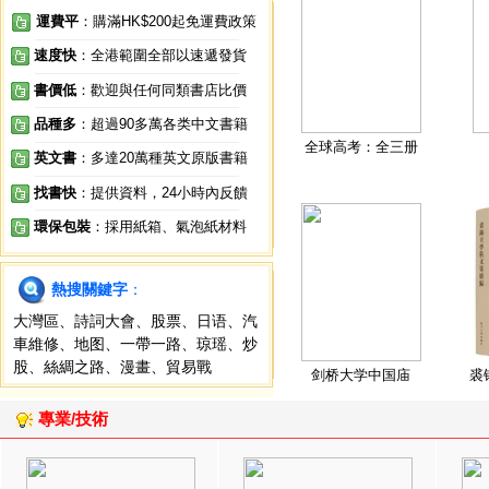
運費平
：購滿HK$200起免運費政策
速度快
：全港範圍全部以速遞發貨
書價低
：歡迎與任何同類書店比價
品種多
：超過90多萬各类中文書籍
全球高考：全三册
英文書
：多達20萬種英文原版書籍
找書快
：提供資料，24小時內反饋
環保包裝
：採用紙箱、氣泡紙材料
熱搜關鍵字
：
大灣區
、
詩詞大會
、
股票
、
日语
、
汽
車維修
、
地图
、
一帶一路
、
琼瑶
、
炒
股
、
絲綢之路
、
漫畫
、
貿易戰
剑桥大学中国庙
裘
專業/技術