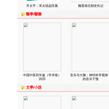
开太平：宋太祖赵匡胤
魏晋南北朝史札记
醫學/醫藥
中国中医药年鉴（学术卷）
音乐与大脑：神经科学视角
2025
的音乐干预
文學/小說