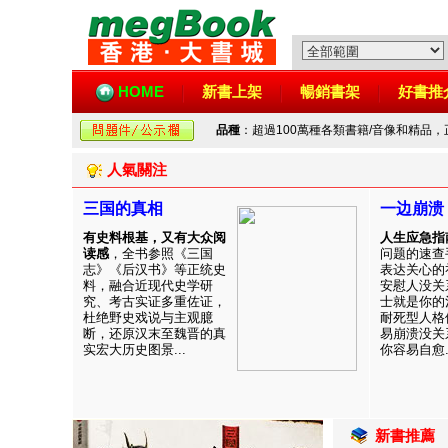
HOME
新書上架
暢銷書架
好書推
品種
：超過100萬種各類書籍/音像和精品
人氣關注
三国的真相
一边崩溃
有史料根基，又有大众阅
人生应急指
读感
，全书参照《三国
问题的速查
志》《后汉书》等正统史
表达关心的
料，融合近现代史学研
安慰人没关
究、考古实证多重佐证，
士就是你的
杜绝野史戏说与主观臆
耐死型人格
断，还原汉末至魏晋的真
易崩溃没关
实宏大历史图景...
你容易自愈..
新書推薦