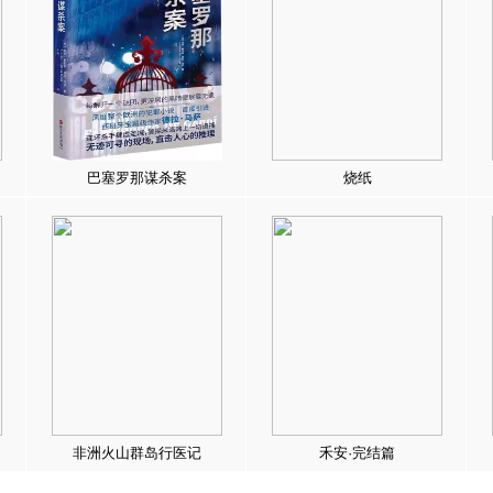
巴塞罗那谋杀案
烧纸
非洲火山群岛行医记
禾安·完结篇