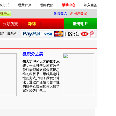
款方式
|
運費計算
|
聯絡我們
|
幫助中心
|
加入書簽
會員登入
新用戶登記
分類瀏覽
雜誌
臺灣用戶
郵局
／
服務站
微积分之美
伟大定理和天才的数学思
维
，一本可帮助所有数学
爱好者理解微积分底层思
维的科普书。用颇具趣味
性的方式介绍了微积分算
法，通过严谨性与趣味性
的故事及曾困扰伟大数学
家的经典问题...