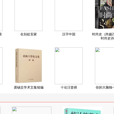
册
在别处安家
汉字中国
时尚史（跨越2
时尚史诗
裘锡圭学术文集续编
十论汪曾祺
你的大脑独