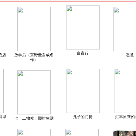
白夜行
货店
放学后（东野圭吾成名
恶意
作）
科举
孔子的门徒
汇率原来如
七十二物候：顺时生活