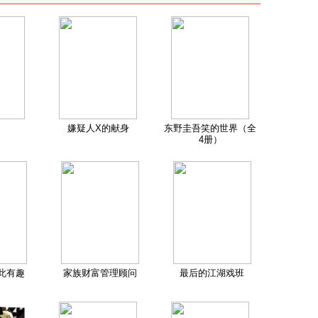
嫌疑人X的献身
东野圭吾笑的世界（全
4册）
此有趣
家族财富管理顾问
最后的江湖戏班