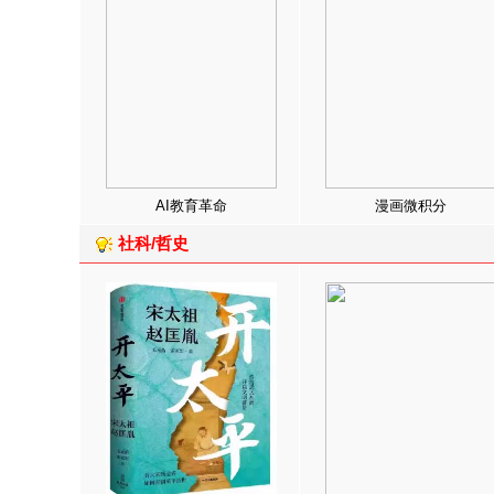
AI教育革命
漫画微积分
社科/哲史