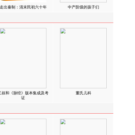
走出秦制：清末民初六十年
中产阶级的孩子们
王叔和《脉经》版本集成及考
董氏儿科
证