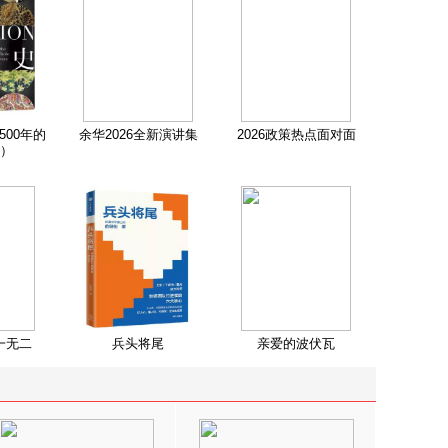
500年的
余华2026全新演讲集
2026政策热点面对面
）
一无二
兵头将尾
亲爱的波伏瓦