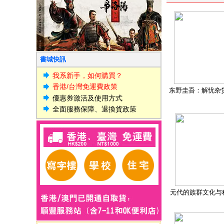
書城快訊
我系新手，如何購買？
香港/台灣免運費政策
东野圭吾：解忧杂
優惠券激活及使用方式
全面服務保障、退換貨政策
元代的族群文化与