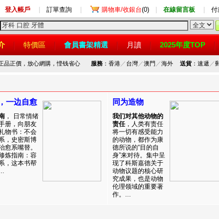
登入帳戶
|
訂單查詢
|
購物車/收銀台
(0)
|
在線留言板
|
付
介
特價區
會員書架精選
月讀
2025年度TOP
，正品正價，放心網購，悭钱省心
服務
：香港
／
台灣
／
澳門
／
海外
送貨
：速遞
／
，一边自愈
同为造物
南
， 日常情绪
我们对其他动物的
手册，向朋友
责任
，人类有责任
礼物书：不会
将一切有感受能力
系，史密斯博
的动物，都作为康
治愈系嘴替。
德所说的“目的自
修炼指南：容
身”来对待。集中呈
系，这本书帮
现了科斯嘉德关于
.
动物议题的核心研
究成果，也是动物
伦理领域的重要著
作。...