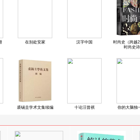
册
在别处安家
汉字中国
时尚史（跨越2
时尚史诗
裘锡圭学术文集续编
十论汪曾祺
你的大脑独