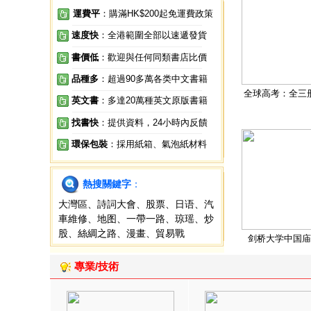
運費平
：購滿HK$200起免運費政策
速度快
：全港範圍全部以速遞發貨
書價低
：歡迎與任何同類書店比價
品種多
：超過90多萬各类中文書籍
全球高考：全三
英文書
：多達20萬種英文原版書籍
找書快
：提供資料，24小時內反饋
環保包裝
：採用紙箱、氣泡紙材料
熱搜關鍵字
：
大灣區
、
詩詞大會
、
股票
、
日语
、
汽
車維修
、
地图
、
一帶一路
、
琼瑶
、
炒
股
、
絲綢之路
、
漫畫
、
貿易戰
剑桥大学中国庙
專業/技術