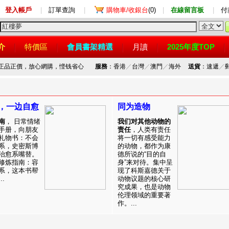
登入帳戶
|
訂單查詢
|
購物車/收銀台
(0)
|
在線留言板
|
付
介
特價區
會員書架精選
月讀
2025年度TOP
，正品正價，放心網購，悭钱省心
服務
：香港
／
台灣
／
澳門
／
海外
送貨
：速遞
／
，一边自愈
同为造物
南
， 日常情绪
我们对其他动物的
手册，向朋友
责任
，人类有责任
礼物书：不会
将一切有感受能力
系，史密斯博
的动物，都作为康
治愈系嘴替。
德所说的“目的自
修炼指南：容
身”来对待。集中呈
系，这本书帮
现了科斯嘉德关于
.
动物议题的核心研
究成果，也是动物
伦理领域的重要著
作。...