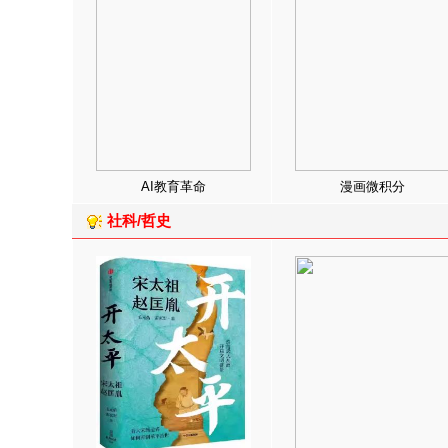
AI教育革命
漫画微积分
社科/哲史