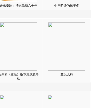
走出秦制：清末民初六十年
中产阶级的孩子们
王叔和《脉经》版本集成及考
董氏儿科
证