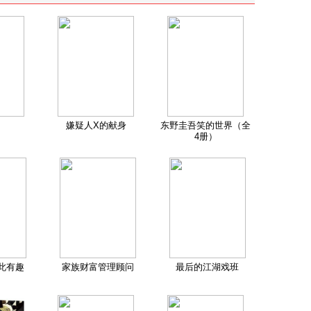
嫌疑人X的献身
东野圭吾笑的世界（全
4册）
此有趣
家族财富管理顾问
最后的江湖戏班