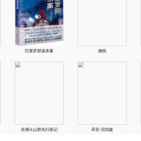
巴塞罗那谋杀案
烧纸
非洲火山群岛行医记
禾安·完结篇