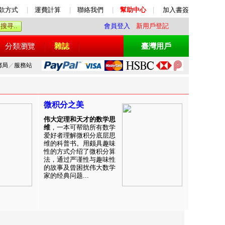
款方式
|
運費計算
|
聯絡我們
|
幫助中心
|
加入書簽
會員登入
新用戶登記
分類瀏覽
雜誌
臺灣用戶
郵局
／
服務站
微积分之美
伟大定理和天才的数学思
维
，一本可帮助所有数学
爱好者理解微积分底层思
维的科普书。用颇具趣味
性的方式介绍了微积分算
法，通过严谨性与趣味性
的故事及曾困扰伟大数学
家的经典问题...