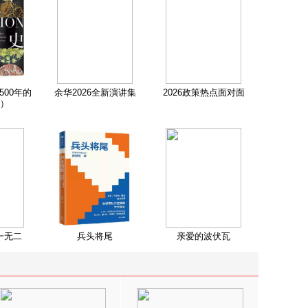
500年的
余华2026全新演讲集
2026政策热点面对面
）
一无二
兵头将尾
亲爱的波伏瓦