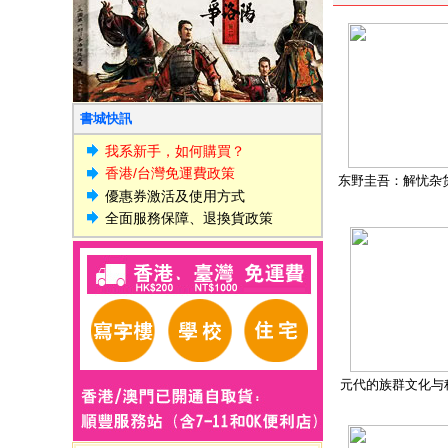
書城快訊
我系新手，如何購買？
香港/台灣免運費政策
东野圭吾：解忧杂
優惠券激活及使用方式
全面服務保障、退換貨政策
元代的族群文化与