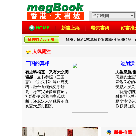
HOME
新書上架
暢銷書架
好書推
品種
：超過100萬種各類書籍/音像和精品
人氣關注
三国的真相
一边崩溃
有史料根基，又有大众阅
人生应急指
读感
，全书参照《三国
问题的速查
志》《后汉书》等正统史
表达关心的
料，融合近现代史学研
安慰人没关
究、考古实证多重佐证，
士就是你的
杜绝野史戏说与主观臆
耐死型人格
断，还原汉末至魏晋的真
易崩溃没关
实宏大历史图景...
你容易自愈..
新書推薦