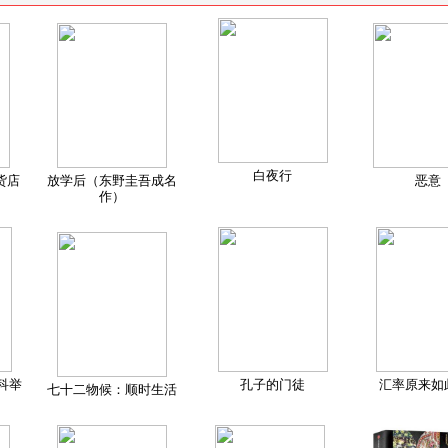
白夜行
货店
放学后（东野圭吾成名
恶意
作）
科举
孔子的门徒
汇率原来如
七十二物候：顺时生活