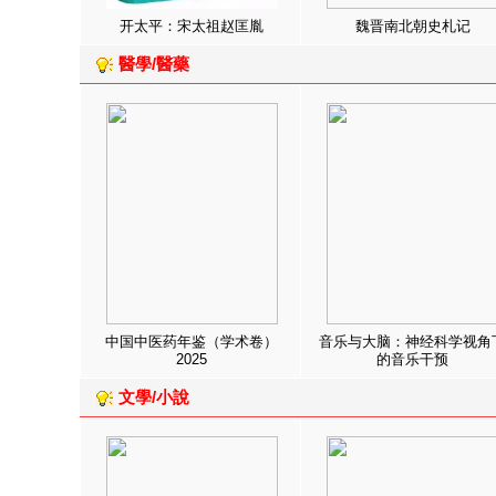
开太平：宋太祖赵匡胤
魏晋南北朝史札记
醫學/醫藥
中国中医药年鉴（学术卷）
音乐与大脑：神经科学视角
2025
的音乐干预
文學/小說