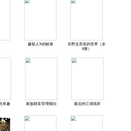
嫌疑人X的献身
东野圭吾笑的世界（全
4册）
此有趣
家族财富管理顾问
最后的江湖戏班