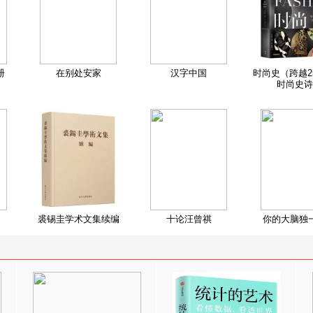
册
在别处安家
汉字中国
时尚史（跨越2
时尚史诗
裘锡圭学术文集续编
十论汪曾祺
你的大脑独