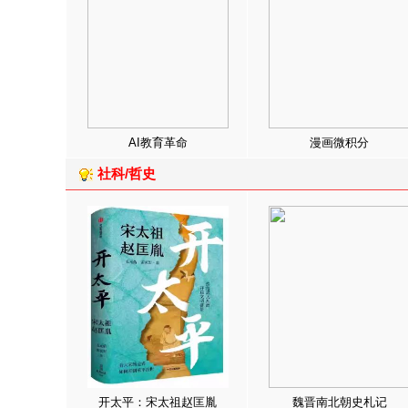
AI教育革命
漫画微积分
社科/哲史
开太平：宋太祖赵匡胤
魏晋南北朝史札记