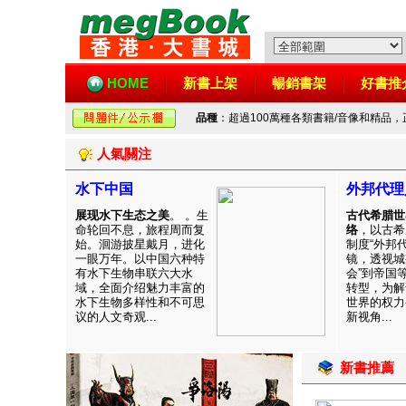
HOME
新書上架
暢銷書架
好書推
品種
：超過100萬種各類書籍/音像和精品
人氣關注
水下中国
外邦代理
展现水下生态之美
。 。生
古代希腊世
命轮回不息，旅程周而复
络
，以古希
始。洄游披星戴月，进化
制度“外邦
一眼万年。以中国六种特
镜，透视城
有水下生物串联六大水
会”到帝国
域，全面介绍魅力丰富的
转型，为解
水下生物多样性和不可思
世界的权力
议的人文奇观...
新视角...
新書推薦