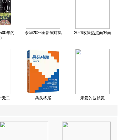
500年的
余华2026全新演讲集
2026政策热点面对面
）
一无二
兵头将尾
亲爱的波伏瓦