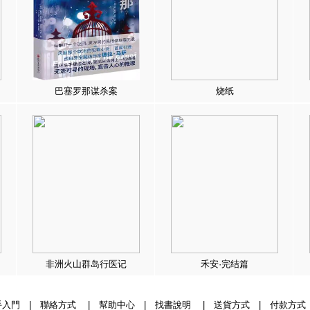
巴塞罗那谋杀案
烧纸
非洲火山群岛行医记
禾安·完结篇
手入門
|
聯絡方式
|
幫助中心
|
找書說明
|
送貨方式
|
付款方式