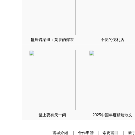
盛唐诡案组：黄泉的嫁衣
不便的便利店
世上要有天一阁
2025中国年度精短散文
書城介紹
|
合作申請
|
索要書目
|
新