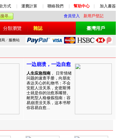
款方式
|
運費計算
|
聯絡我們
|
幫助中心
|
加入書簽
會員登入
新用戶登記
分類瀏覽
雜誌
臺灣用戶
郵局
／
服務站
一边崩溃，一边自愈
人生应急指南
， 日常情绪
问题的速查手册，向朋友
表达关心的礼物书：不会
安慰人没关系，史密斯博
士就是你的治愈系嘴替。
耐死型人格修炼指南：容
易崩溃没关系，这本书帮
你容易自愈...