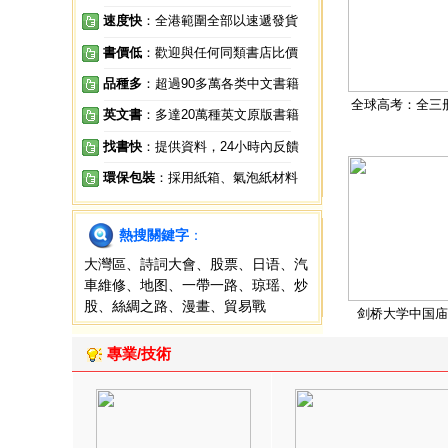
速度快
：全港範圍全部以速遞發貨
書價低
：歡迎與任何同類書店比價
品種多
：超過90多萬各类中文書籍
全球高考：全三
英文書
：多達20萬種英文原版書籍
找書快
：提供資料，24小時內反饋
環保包裝
：採用紙箱、氣泡紙材料
熱搜關鍵字
：
大灣區
、
詩詞大會
、
股票
、
日语
、
汽
車維修
、
地图
、
一帶一路
、
琼瑶
、
炒
股
、
絲綢之路
、
漫畫
、
貿易戰
剑桥大学中国庙
專業/技術