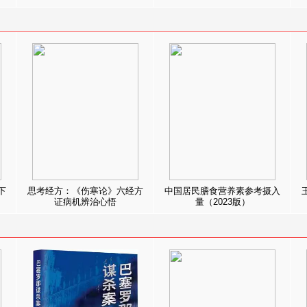
下
思考经方：《伤寒论》六经方
中国居民膳食营养素参考摄入
证病机辨治心悟
量（2023版）