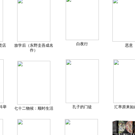
白夜行
货店
放学后（东野圭吾成名
恶意
作）
科举
孔子的门徒
汇率原来如
七十二物候：顺时生活