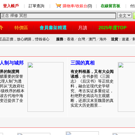
登入帳戶
|
訂單查詢
|
購物車/收銀台
(0)
|
在線留言板
|
付
介
特價區
會員書架精選
月讀
2025年度TOP
，正品正價，放心網購，悭钱省心
服務
：香港
／
台灣
／
澳門
／
海外
送貨
：速遞
／
人制与城邦
三国的真相
界的制度网
有史料根基，又有大众阅
腊重要的荣誉
读感
，全书参照《三国
代理人制”为透
志》《后汉书》等正统史
邦从“无政府社
料，融合近现代史学研
等级秩序的根本
究、考古实证多重佐证，
读古代地中海
杜绝野史戏说与主观臆
变迁提供了全
断，还原汉末至魏晋的真
实宏大历史图景...