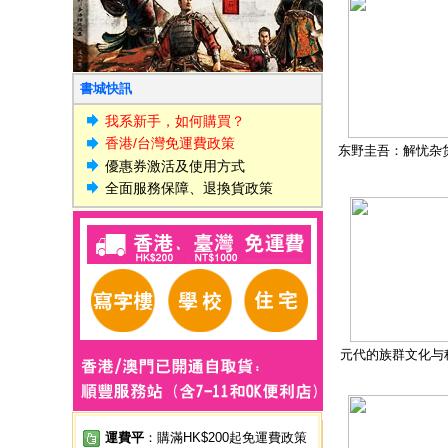
書城快訊
我系新手，如何購買？
香港/台灣免運費政策
东野圭吾：解忧杂
優惠券激活及使用方式
全面服務保障、退換貨政策
元代的族群文化与
運費平
：購滿HK$200起免運費政策