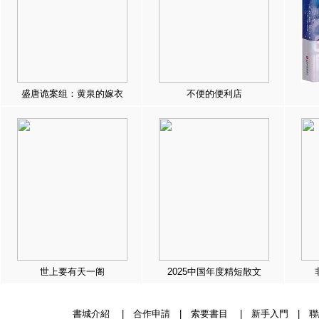
盛唐诡案组：黄泉的嫁衣
不便的便利店
世上要有天一阁
2025中国年度精短散文
書城介紹
|
合作申請
|
索要書目
|
新手入門
|
聯