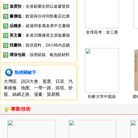
速度快
：全港範圍全部以速遞發貨
書價低
：歡迎與任何同類書店比價
品種多
：超過90多萬各类中文書籍
全球高考：全三册
英文書
：多達20萬種英文原版書籍
找書快
：提供資料，24小時內反饋
環保包裝
：採用紙箱、氣泡紙材料
熱搜關鍵字
：
大灣區
、
詩詞大會
、
股票
、
日语
、
汽
車維修
、
地图
、
一帶一路
、
琼瑶
、
炒
股
、
絲綢之路
、
漫畫
、
貿易戰
剑桥大学中国庙
裘
專業/技術