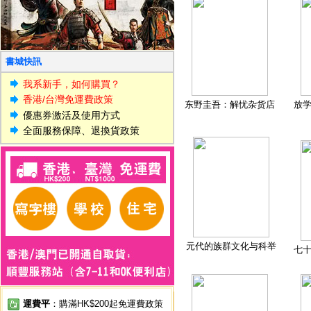
書城快訊
我系新手，如何購買？
香港/台灣免運費政策
东野圭吾：解忧杂货店
放
優惠券激活及使用方式
全面服務保障、退換貨政策
元代的族群文化与科举
七
運費平
：購滿HK$200起免運費政策