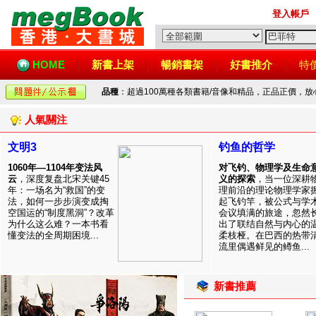
登入帳戶
HOME
新書上架
暢銷書架
好書推介
特
品種
：超過100萬種各類書籍/音像和精品，正品正價，
人氣關注
文明3
钓鱼的哲学
1060年—1104年变法风
对飞钓、物理学及生命
云
，深度复盘北宋关键45
义的探索
，当一位深耕
年：一场名为“救国”的变
理前沿的理论物理学家
法，如何一步步演变成掏
起飞钓竿，被公式与学
空国运的“制度黑洞”？改革
会议填满的旅途，忽然
为什么这么难？一本书看
出了联结自然与内心的
懂变法的全周期困境...
柔枝桠。在巴西的热带
流里偶遇鲜见的鳟鱼...
新書推薦