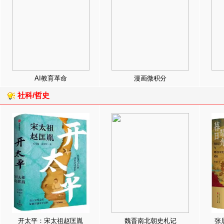
AI教育革命
漫画微积分
社科/哲史
开太平：宋太祖赵匡胤
魏晋南北朝史札记
张