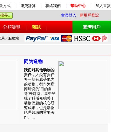
款方式
|
運費計算
|
聯絡我們
|
幫助中心
|
加入書簽
會員登入
新用戶登記
分類瀏覽
雜誌
臺灣用戶
郵局
／
服務站
同为造物
我们对其他动物的
责任
，人类有责任
将一切有感受能力
的动物，都作为康
德所说的“目的自
身”来对待。集中呈
现了科斯嘉德关于
动物议题的核心研
究成果，也是动物
伦理领域的重要著
作。...