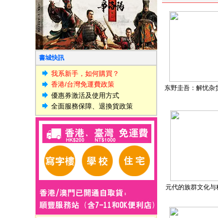
書城快訊
我系新手，如何購買？
香港/台灣免運費政策
东野圭吾：解忧杂
優惠券激活及使用方式
全面服務保障、退換貨政策
元代的族群文化与