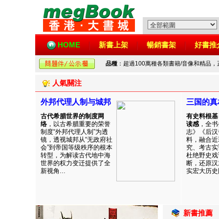
HOME
新書上架
暢銷書架
好書推
品種
：超過100萬種各類書籍/音像和精品
人氣關注
外邦代理人制与城邦
三国的真
古代希腊世界的制度网
有史料根基
络
，以古希腊重要的荣誉
读感
，全书
制度“外邦代理人制”为透
志》《后汉
镜，透视城邦从“无政府社
料，融合近
会”到帝国等级秩序的根本
究、考古实
转型，为解读古代地中海
杜绝野史戏
世界的权力变迁提供了全
断，还原汉
新视角...
实宏大历史图
新書推薦