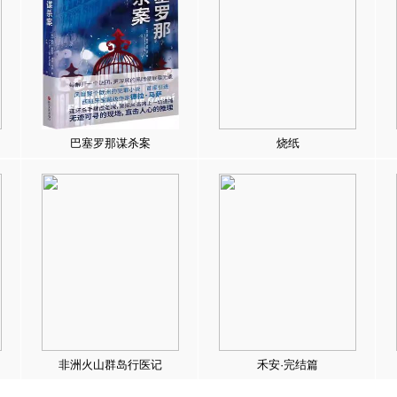
巴塞罗那谋杀案
烧纸
非洲火山群岛行医记
禾安·完结篇