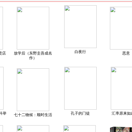
白夜行
货店
放学后（东野圭吾成名
恶意
作）
科举
孔子的门徒
汇率原来如
七十二物候：顺时生活