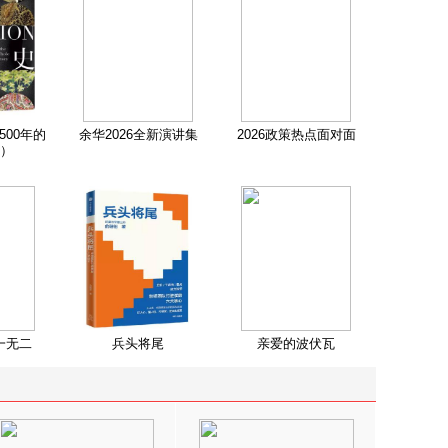
500年的
余华2026全新演讲集
2026政策热点面对面
）
一无二
兵头将尾
亲爱的波伏瓦