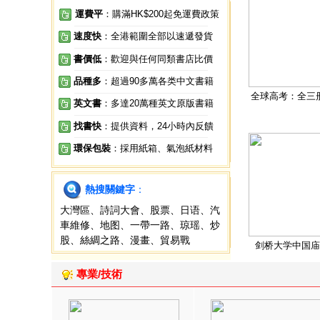
運費平
：購滿HK$200起免運費政策
速度快
：全港範圍全部以速遞發貨
書價低
：歡迎與任何同類書店比價
品種多
：超過90多萬各类中文書籍
全球高考：全三
英文書
：多達20萬種英文原版書籍
找書快
：提供資料，24小時內反饋
環保包裝
：採用紙箱、氣泡紙材料
熱搜關鍵字
：
大灣區
、
詩詞大會
、
股票
、
日语
、
汽
車維修
、
地图
、
一帶一路
、
琼瑶
、
炒
股
、
絲綢之路
、
漫畫
、
貿易戰
剑桥大学中国庙
專業/技術