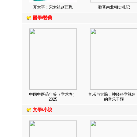
开太平：宋太祖赵匡胤
魏晋南北朝史札记
醫學/醫藥
中国中医药年鉴（学术卷）
音乐与大脑：神经科学视角
2025
的音乐干预
文學/小說