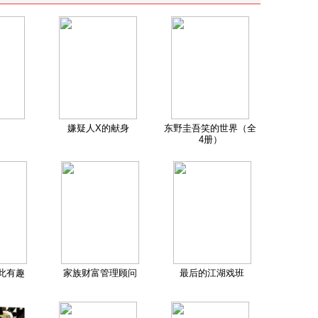
嫌疑人X的献身
东野圭吾笑的世界（全
4册）
此有趣
家族财富管理顾问
最后的江湖戏班