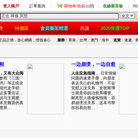
登入帳戶
|
訂單查詢
|
購物車/收銀台
(0)
|
在線留言板
|
付
介
特價區
會員書架精選
月讀
2025年度TOP
，正品正價，放心網購，悭钱省心
服務
：香港
／
台灣
／
澳門
／
海外
送貨
：速遞
／
相
一边崩溃，一边自愈
，又有大众阅
人生应急指南
， 日常情绪
参照《三国
问题的速查手册，向朋友
书》等正统史
表达关心的礼物书：不会
现代史学研
安慰人没关系，史密斯博
证多重佐证，
士就是你的治愈系嘴替。
说与主观臆
耐死型人格修炼指南：容
末至魏晋的真
易崩溃没关系，这本书帮
景...
你容易自愈...