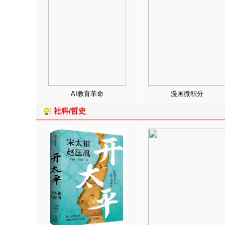
AI教育革命
漫画微积分
社科/哲史