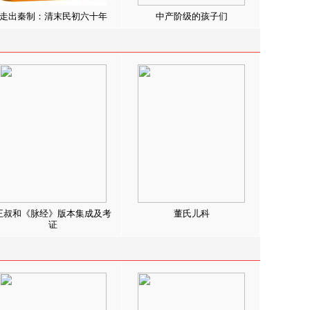
走出秦制：清末民初六十年
中产阶级的孩子们
王叔和《脉经》版本集成及考
董氏儿科
证