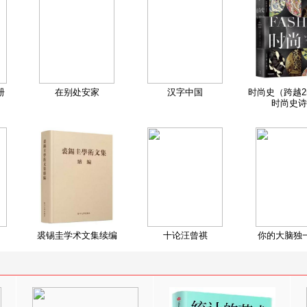
册
在别处安家
汉字中国
时尚史（跨越2
时尚史诗
裘锡圭学术文集续编
十论汪曾祺
你的大脑独