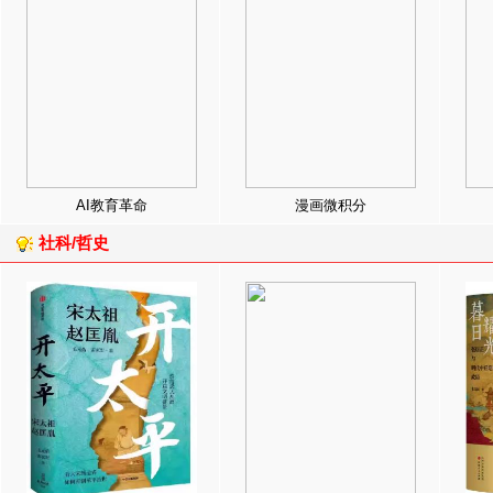
AI教育革命
漫画微积分
社科/哲史