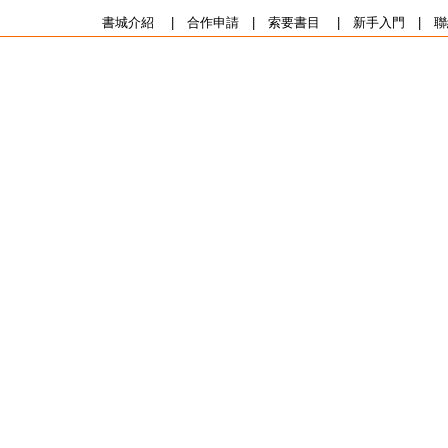
書城介紹
|
合作申請
|
索要書目
|
新手入門
|
聯