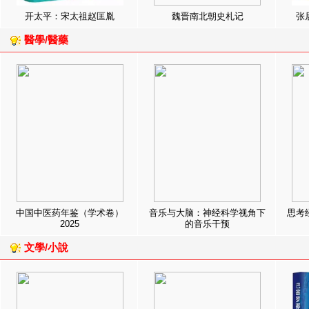
开太平：宋太祖赵匡胤
魏晋南北朝史札记
张
醫學/醫藥
中国中医药年鉴（学术卷）
音乐与大脑：神经科学视角下
思考
2025
的音乐干预
文學/小說