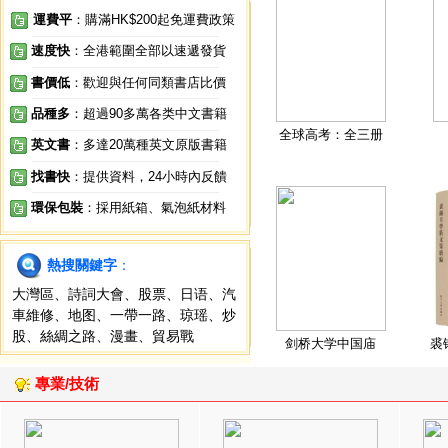
運費平
：購滿HK$200起免運費政策
速度快
：全港範圍全部以速遞發貨
書價低
：歡迎與任何同類書店比價
品種多
：超過90多萬各类中文書籍
全球高考：全三册
英文書
：多達20萬種英文原版書籍
找書快
：提供資料，24小時內反饋
環保包裝
：採用紙箱、氣泡紙材料
熱搜關鍵字
：
大灣區
、
詩詞大會
、
股票
、
日语
、
汽
車維修
、
地图
、
一帶一路
、
琼瑶
、
炒
股
、
絲綢之路
、
漫畫
、
貿易戰
剑桥大学中国庙
裘
專業/技術