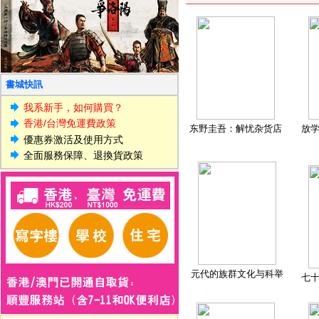
書城快訊
我系新手，如何購買？
香港/台灣免運費政策
东野圭吾：解忧杂货店
放
優惠券激活及使用方式
全面服務保障、退換貨政策
元代的族群文化与科举
七