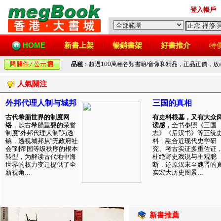
登入帳戶
HOME
新書上架
暢銷書架
好書推介
特
品種
：超過100萬種各類書籍/音像和精品，正品正價，
人氣關注
外邦代理人制与城邦
三国的真相
古代希腊世界的制度网
有史料根基，又有大众
络
，以古希腊重要的荣誉
读感
，全书参照《三国
制度“外邦代理人制”为透
志》《后汉书》等正统
镜，透视城邦从“无政府社
料，融合近现代史学研
会”到帝国等级秩序的根本
究、考古实证多重佐证
转型，为解读古代地中海
杜绝野史戏说与主观臆
世界的权力变迁提供了全
断，还原汉末至魏晋的
新视角...
实宏大历史图景...
新書推薦