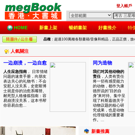
登入帳戶
HOME
新書上架
暢銷書架
好書推介
特
品種
：超過100萬種各類書籍/音像和精品，正品正價，
人氣關注
一边崩溃，一边自愈
同为造物
人生应急指南
， 日常情绪
我们对其他动物的
问题的速查手册，向朋友
责任
，人类有责任
表达关心的礼物书：不会
将一切有感受能力
安慰人没关系，史密斯博
的动物，都作为康
士就是你的治愈系嘴替。
德所说的“目的自
耐死型人格修炼指南：容
身”来对待。集中呈
易崩溃没关系，这本书帮
现了科斯嘉德关于
你容易自愈...
动物议题的核心研
究成果，也是动物
伦理领域的重要著
作。...
新書推薦