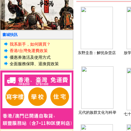
書城快訊
我系新手，如何購買？
香港/台灣免運費政策
东野圭吾：解忧杂货店
放
優惠券激活及使用方式
全面服務保障、退換貨政策
元代的族群文化与科举
七