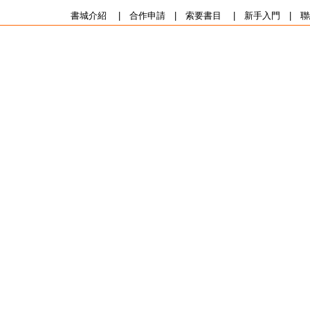
書城介紹
|
合作申請
|
索要書目
|
新手入門
|
聯