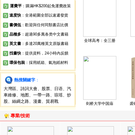
運費平
：購滿HK$200起免運費政策
速度快
：全港範圍全部以速遞發貨
書價低
：歡迎與任何同類書店比價
品種多
：超過90多萬各类中文書籍
全球高考：全三册
英文書
：多達20萬種英文原版書籍
找書快
：提供資料，24小時內反饋
環保包裝
：採用紙箱、氣泡紙材料
熱搜關鍵字
：
大灣區
、
詩詞大會
、
股票
、
日语
、
汽
車維修
、
地图
、
一帶一路
、
琼瑶
、
炒
股
、
絲綢之路
、
漫畫
、
貿易戰
剑桥大学中国庙
裘
專業/技術