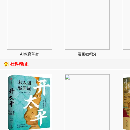
AI教育革命
漫画微积分
社科/哲史