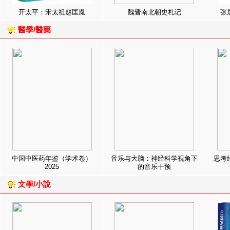
开太平：宋太祖赵匡胤
魏晋南北朝史札记
张
醫學/醫藥
中国中医药年鉴（学术卷）
音乐与大脑：神经科学视角下
思考
2025
的音乐干预
文學/小說