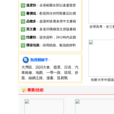
速度快
：全港範圍全部以速遞發貨
書價低
：歡迎與任何同類書店比價
品種多
：超過90多萬各类中文書籍
全球高考：全三
英文書
：多達20萬種英文原版書籍
找書快
：提供資料，24小時內反饋
環保包裝
：採用紙箱、氣泡紙材料
熱搜關鍵字
：
大灣區
、
詩詞大會
、
股票
、
日语
、
汽
車維修
、
地图
、
一帶一路
、
琼瑶
、
炒
股
、
絲綢之路
、
漫畫
、
貿易戰
剑桥大学中国庙
專業/技術