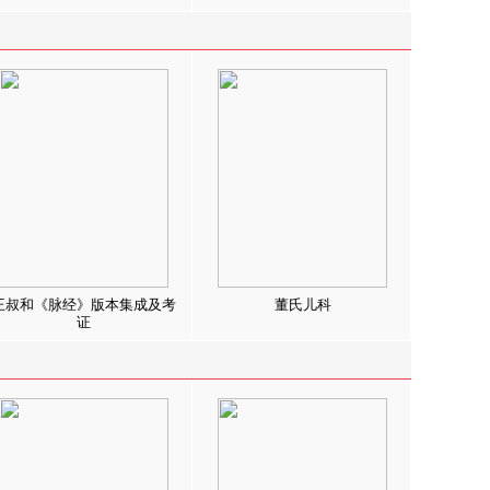
王叔和《脉经》版本集成及考
董氏儿科
证