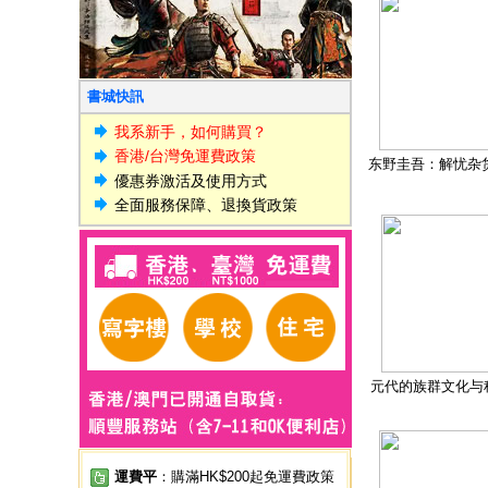
書城快訊
我系新手，如何購買？
香港/台灣免運費政策
东野圭吾：解忧杂
優惠券激活及使用方式
全面服務保障、退換貨政策
元代的族群文化与
運費平
：購滿HK$200起免運費政策