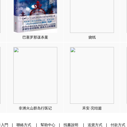
巴塞罗那谋杀案
烧纸
非洲火山群岛行医记
禾安·完结篇
手入門
|
聯絡方式
|
幫助中心
|
找書說明
|
送貨方式
|
付款方式