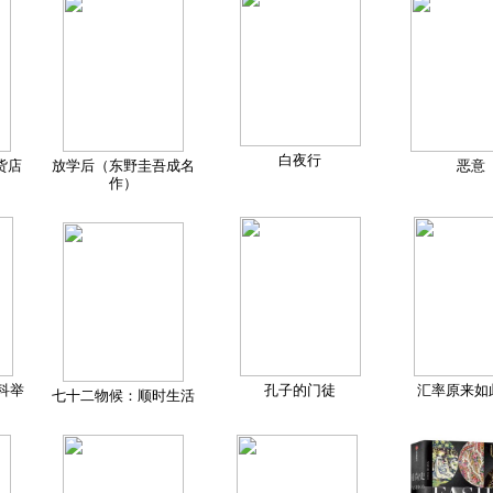
白夜行
货店
放学后（东野圭吾成名
恶意
作）
科举
孔子的门徒
汇率原来如
七十二物候：顺时生活