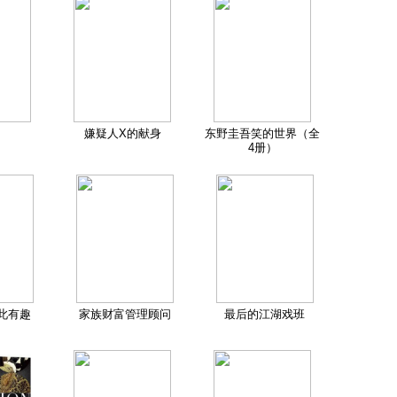
嫌疑人X的献身
东野圭吾笑的世界（全
4册）
此有趣
家族财富管理顾问
最后的江湖戏班