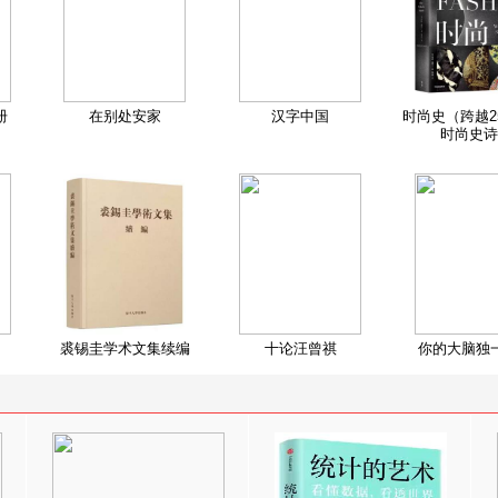
册
在别处安家
汉字中国
时尚史（跨越2
时尚史诗
裘锡圭学术文集续编
十论汪曾祺
你的大脑独