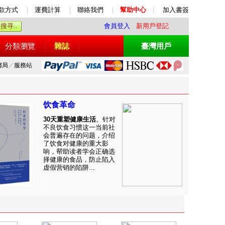
款方式
|
運費計算
|
聯絡我們
|
幫助中心
|
加入書簽
會員登入
新用戶登記
分類瀏覽
雜誌
臺灣用戶
郵局
／
服務站
饮食革命
30天重塑健康生活
。针对
不良饮食习惯这一当前社
会普遍存在的问题，介绍
了饮食对健康的重大影
响，帮助读者学会正确选
择健康的食品，防止陷入
虚假营销的陷阱...