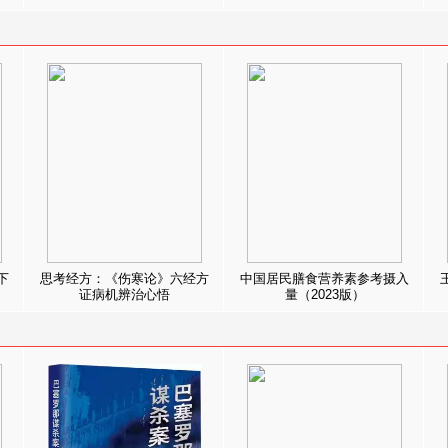
下
思考经方：《伤寒论》六经方
中国居民膳食营养素参考摄入
证病机辨治心悟
量（2023版）