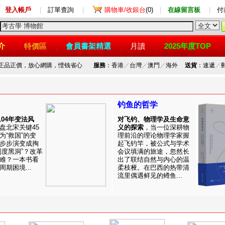
登入帳戶
|
訂單查詢
|
購物車/收銀台
(0)
|
在線留言板
|
付
介
特價區
會員書架精選
月讀
2025年度TOP
，正品正價，放心網購，悭钱省心
服務
：香港
／
台灣
／
澳門
／
海外
送貨
：速遞
／
钓鱼的哲学
1104年变法风
对飞钓、物理学及生命意
盘北宋关键45
义的探索
，当一位深耕物
为“救国”的变
理前沿的理论物理学家握
步步演变成掏
起飞钓竿，被公式与学术
制度黑洞”？改革
会议填满的旅途，忽然长
难？一本书看
出了联结自然与内心的温
期困境...
柔枝桠。在巴西的热带清
流里偶遇鲜见的鳟鱼...