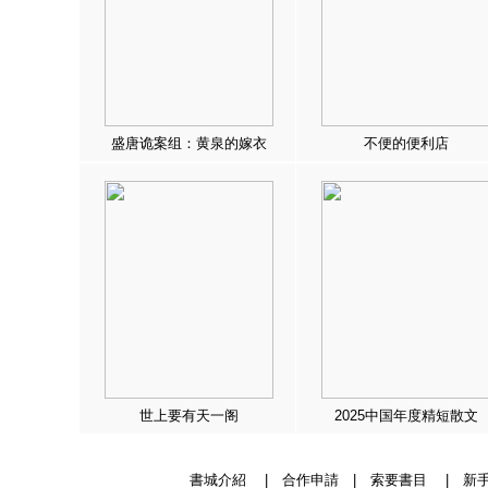
盛唐诡案组：黄泉的嫁衣
不便的便利店
世上要有天一阁
2025中国年度精短散文
書城介紹
|
合作申請
|
索要書目
|
新