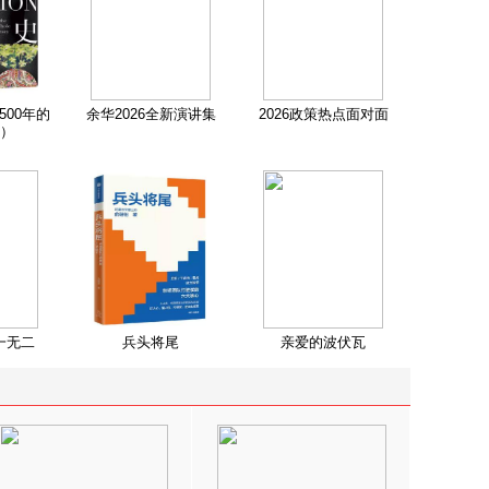
500年的
余华2026全新演讲集
2026政策热点面对面
）
一无二
兵头将尾
亲爱的波伏瓦