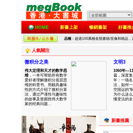
HOME
新書上架
暢銷書架
好書推
品種
：超過100萬種各類書籍/音像和精品
人氣關注
微积分之美
文明3
伟大定理和天才的数学思
1060年—
维
，一本可帮助所有数学
云
，深度复
爱好者理解微积分底层思
年：一场名
维的科普书。用颇具趣味
法，如何一
性的方式介绍了微积分算
空国运的“
法，通过严谨性与趣味性
为什么这么
的故事及曾困扰伟大数学
懂变法的全周
家的经典问题...
新書推薦