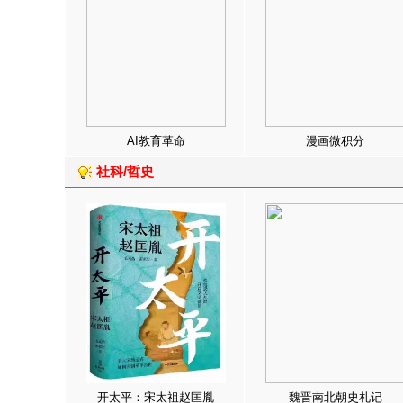
AI教育革命
漫画微积分
社科/哲史
开太平：宋太祖赵匡胤
魏晋南北朝史札记