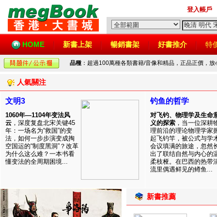
登入帳戶
HOME
新書上架
暢銷書架
好書推介
特
品種
：超過100萬種各類書籍/音像和精品，正品正價，
人氣關注
文明3
钓鱼的哲学
1060年—1104年变法风
对飞钓、物理学及生命
云
，深度复盘北宋关键45
义的探索
，当一位深耕
年：一场名为“救国”的变
理前沿的理论物理学家
法，如何一步步演变成掏
起飞钓竿，被公式与学
空国运的“制度黑洞”？改革
会议填满的旅途，忽然
为什么这么难？一本书看
出了联结自然与内心的
懂变法的全周期困境...
柔枝桠。在巴西的热带
流里偶遇鲜见的鳟鱼...
新書推薦