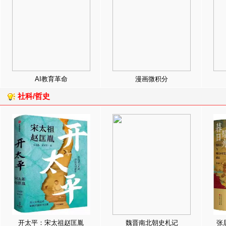
AI教育革命
漫画微积分
社科/哲史
开太平：宋太祖赵匡胤
魏晋南北朝史札记
张