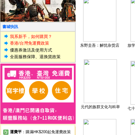
書城快訊
我系新手，如何購買？
香港/台灣免運費政策
东野圭吾：解忧杂货店
放
優惠券激活及使用方式
全面服務保障、退換貨政策
元代的族群文化与科举
七
運費平
：購滿HK$200起免運費政策