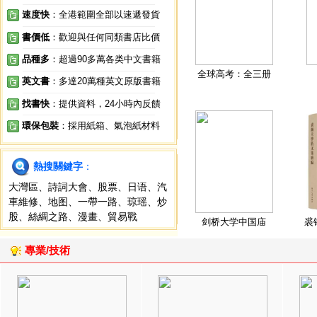
速度快
：全港範圍全部以速遞發貨
書價低
：歡迎與任何同類書店比價
品種多
：超過90多萬各类中文書籍
全球高考：全三册
英文書
：多達20萬種英文原版書籍
找書快
：提供資料，24小時內反饋
環保包裝
：採用紙箱、氣泡紙材料
熱搜關鍵字
：
大灣區
、
詩詞大會
、
股票
、
日语
、
汽
車維修
、
地图
、
一帶一路
、
琼瑶
、
炒
股
、
絲綢之路
、
漫畫
、
貿易戰
剑桥大学中国庙
裘
專業/技術