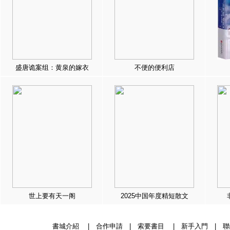
盛唐诡案组：黄泉的嫁衣
不便的便利店
世上要有天一阁
2025中国年度精短散文
書城介紹
|
合作申請
|
索要書目
|
新手入門
|
聯