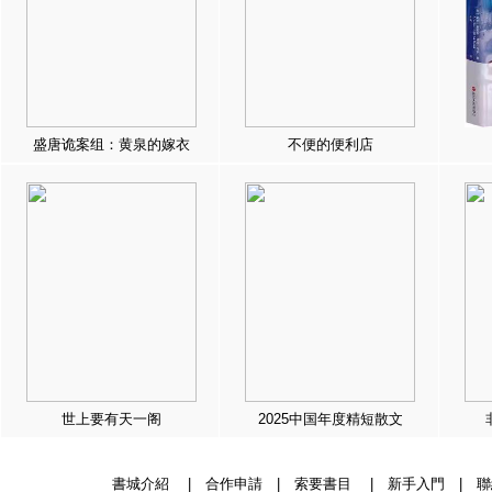
盛唐诡案组：黄泉的嫁衣
不便的便利店
世上要有天一阁
2025中国年度精短散文
書城介紹
|
合作申請
|
索要書目
|
新手入門
|
聯