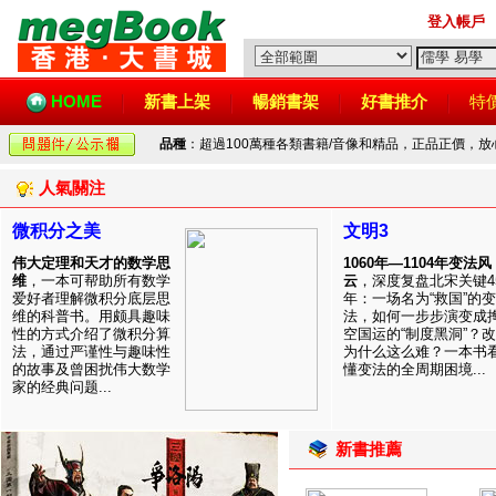
登入帳戶
HOME
新書上架
暢銷書架
好書推介
特
品種
：超過100萬種各類書籍/音像和精品，正品正價，
人氣關注
微积分之美
文明3
伟大定理和天才的数学思
1060年—1104年变法风
维
，一本可帮助所有数学
云
，深度复盘北宋关键4
爱好者理解微积分底层思
年：一场名为“救国”的变
维的科普书。用颇具趣味
法，如何一步步演变成
性的方式介绍了微积分算
空国运的“制度黑洞”？
法，通过严谨性与趣味性
为什么这么难？一本书
的故事及曾困扰伟大数学
懂变法的全周期困境...
家的经典问题...
新書推薦