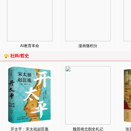
AI教育革命
漫画微积分
社科/哲史
开太平：宋太祖赵匡胤
魏晋南北朝史札记
张