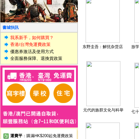
書城快訊
我系新手，如何購買？
香港/台灣免運費政策
东野圭吾：解忧杂货店
放
優惠券激活及使用方式
全面服務保障、退換貨政策
元代的族群文化与科举
七
運費平
：購滿HK$200起免運費政策