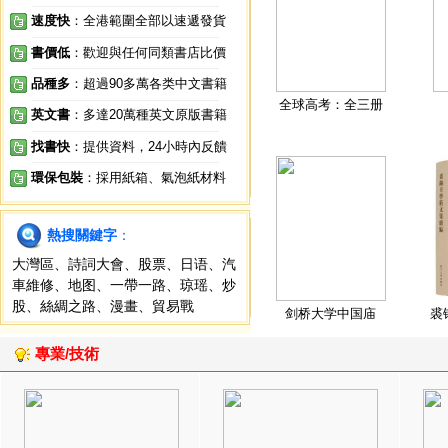
速度快
：全港範圍全部以速遞發貨
書價低
：歡迎與任何同類書店比價
品種多
：超過90多萬各类中文書籍
全球高考：全三册
英文書
：多達20萬種英文原版書籍
找書快
：提供資料，24小時內反饋
環保包裝
：採用紙箱、氣泡紙材料
熱搜關鍵字
：
大灣區
、
詩詞大會
、
股票
、
日语
、
汽
車維修
、
地图
、
一帶一路
、
琼瑶
、
炒
股
、
絲綢之路
、
漫畫
、
貿易戰
剑桥大学中国庙
裘
專業/技術