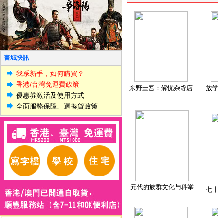
書城快訊
我系新手，如何購買？
香港/台灣免運費政策
东野圭吾：解忧杂货店
放
優惠券激活及使用方式
全面服務保障、退換貨政策
元代的族群文化与科举
七