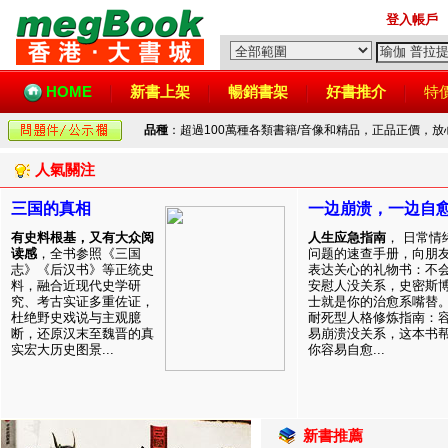
登入帳戶
HOME
新書上架
暢銷書架
好書推介
特
品種
：超過100萬種各類書籍/音像和精品，正品正價，
人氣關注
三国的真相
一边崩溃，一边自
有史料根基，又有大众阅
人生应急指南
， 日常情
读感
，全书参照《三国
问题的速查手册，向朋
志》《后汉书》等正统史
表达关心的礼物书：不
料，融合近现代史学研
安慰人没关系，史密斯
究、考古实证多重佐证，
士就是你的治愈系嘴替
杜绝野史戏说与主观臆
耐死型人格修炼指南：
断，还原汉末至魏晋的真
易崩溃没关系，这本书
实宏大历史图景...
你容易自愈...
新書推薦