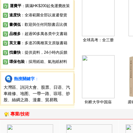
運費平
：購滿HK$200起免運費政策
速度快
：全港範圍全部以速遞發貨
書價低
：歡迎與任何同類書店比價
品種多
：超過90多萬各类中文書籍
全球高考：全三册
英文書
：多達20萬種英文原版書籍
找書快
：提供資料，24小時內反饋
環保包裝
：採用紙箱、氣泡紙材料
熱搜關鍵字
：
大灣區
、
詩詞大會
、
股票
、
日语
、
汽
車維修
、
地图
、
一帶一路
、
琼瑶
、
炒
股
、
絲綢之路
、
漫畫
、
貿易戰
剑桥大学中国庙
裘
專業/技術