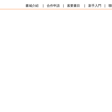
書城介紹
|
合作申請
|
索要書目
|
新手入門
|
聯