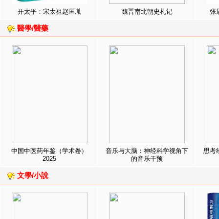
开太平：宋太祖赵匡胤
魏晋南北朝史札记
张
醫學/醫藥
中国中医药年鉴（学术卷）
音乐与大脑：神经科学视角下
思考
2025
的音乐干预
文學/小說