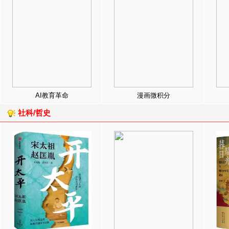
AI教育革命
漫画微积分
社科/哲史