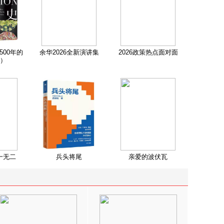
500年的
余华2026全新演讲集
2026政策热点面对面
）
一无二
兵头将尾
亲爱的波伏瓦