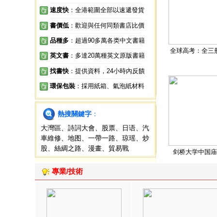
速度快
：全港範圍全部以速遞發貨
書價低
：歡迎與任何同類書店比價
品種多
：超過90多萬各类中文書籍
全球高考：全三
英文書
：多達20萬種英文原版書籍
找書快
：提供資料，24小時內反饋
環保包裝
：採用紙箱、氣泡紙材料
熱搜關鍵字
：
大灣區
、
詩詞大會
、
股票
、
日语
、
汽
車維修
、
地图
、
一帶一路
、
琼瑶
、
炒
股
、
絲綢之路
、
漫畫
、
貿易戰
剑桥大学中国庙
專業/技術