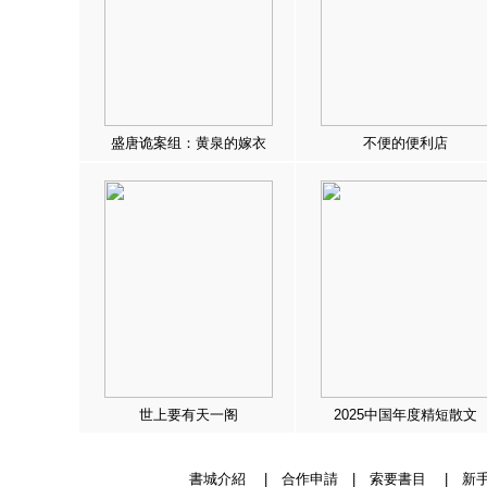
盛唐诡案组：黄泉的嫁衣
不便的便利店
世上要有天一阁
2025中国年度精短散文
書城介紹
|
合作申請
|
索要書目
|
新