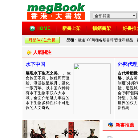
HOME
新書上架
暢銷書架
好書推
品種
：超過100萬種各類書籍/音像和精品
人氣關注
水下中国
外邦代理
展现水下生态之美
。 。生
古代希腊世
命轮回不息，旅程周而复
络
，以古希
始。洄游披星戴月，进化
制度“外邦
一眼万年。以中国六种特
镜，透视城
有水下生物串联六大水
会”到帝国
域，全面介绍魅力丰富的
转型，为解
水下生物多样性和不可思
世界的权力
议的人文奇观...
新视角...
新書推薦