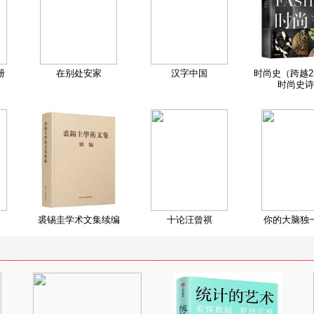
册
在别处安家
汉字中国
时尚史（跨越2
时尚史诗
裘锡圭学术文集续编
十论汪曾祺
你的大脑独