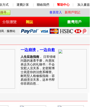
款方式
|
運費計算
|
聯絡我們
|
幫助中心
|
加入書簽
會員登入
新用戶登記
分類瀏覽
雜誌
臺灣用戶
郵局
／
服務站
一边崩溃，一边自愈
人生应急指南
， 日常情绪
问题的速查手册，向朋友
表达关心的礼物书：不会
安慰人没关系，史密斯博
士就是你的治愈系嘴替。
耐死型人格修炼指南：容
易崩溃没关系，这本书帮
你容易自愈...