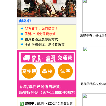
書城快訊
我系新手，如何購買？
香港/台灣免運費政策
东野圭吾：解忧杂
優惠券激活及使用方式
全面服務保障、退換貨政策
元代的族群文化与
運費平
：購滿HK$200起免運費政策