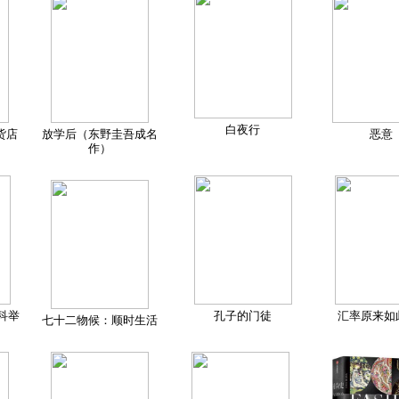
白夜行
货店
放学后（东野圭吾成名
恶意
作）
科举
孔子的门徒
汇率原来如
七十二物候：顺时生活