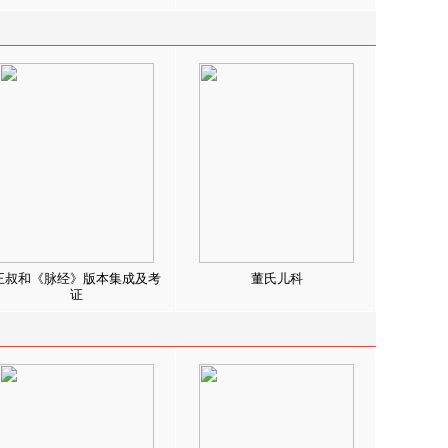
王叔和《脉经》版本集成及考
董氏儿科
证