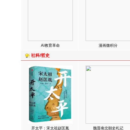
AI教育革命
漫画微积分
社科/哲史
开太平：宋太祖赵匡胤
魏晋南北朝史札记