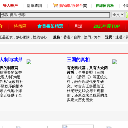
登入帳戶
|
訂單查詢
|
購物車/收銀台
(0)
|
在線留言板
|
付
介
特價區
會員書架精選
月讀
2025年度TOP
，正品正價，放心網購，悭钱省心
服務
：香港
／
台灣
／
澳門
／
海外
送貨
：速遞
／
人制与城邦
三国的真相
界的制度网
有史料根基，又有大众阅
腊重要的荣誉
读感
，全书参照《三国
代理人制”为透
志》《后汉书》等正统史
邦从“无政府社
料，融合近现代史学研
等级秩序的根本
究、考古实证多重佐证，
读古代地中海
杜绝野史戏说与主观臆
变迁提供了全
断，还原汉末至魏晋的真
实宏大历史图景...