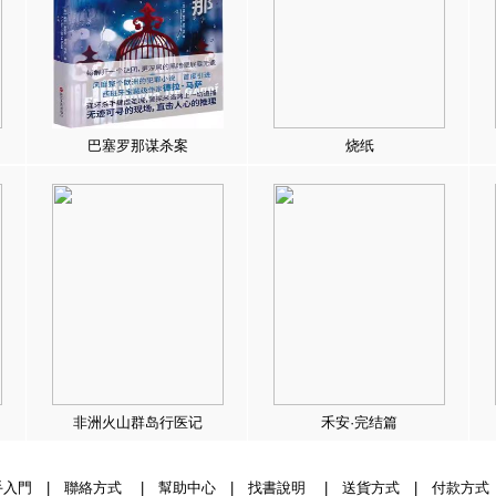
巴塞罗那谋杀案
烧纸
非洲火山群岛行医记
禾安·完结篇
手入門
|
聯絡方式
|
幫助中心
|
找書說明
|
送貨方式
|
付款方式