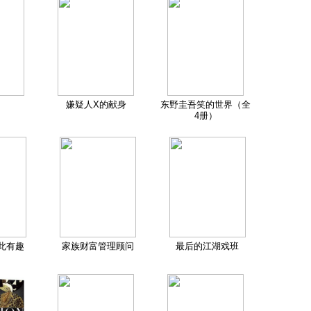
嫌疑人X的献身
东野圭吾笑的世界（全
4册）
此有趣
家族财富管理顾问
最后的江湖戏班