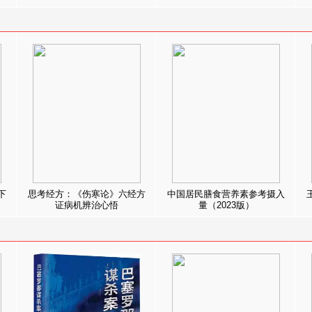
下
思考经方：《伤寒论》六经方
中国居民膳食营养素参考摄入
证病机辨治心悟
量（2023版）