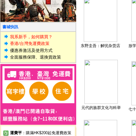
書城快訊
我系新手，如何購買？
香港/台灣免運費政策
东野圭吾：解忧杂货店
放
優惠券激活及使用方式
全面服務保障、退換貨政策
元代的族群文化与科举
七
運費平
：購滿HK$200起免運費政策