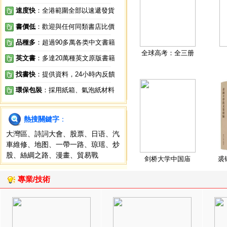
速度快
：全港範圍全部以速遞發貨
書價低
：歡迎與任何同類書店比價
品種多
：超過90多萬各类中文書籍
全球高考：全三册
英文書
：多達20萬種英文原版書籍
找書快
：提供資料，24小時內反饋
環保包裝
：採用紙箱、氣泡紙材料
熱搜關鍵字
：
大灣區
、
詩詞大會
、
股票
、
日语
、
汽
車維修
、
地图
、
一帶一路
、
琼瑶
、
炒
股
、
絲綢之路
、
漫畫
、
貿易戰
剑桥大学中国庙
裘
專業/技術