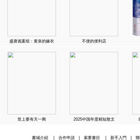
盛唐诡案组：黄泉的嫁衣
不便的便利店
世上要有天一阁
2025中国年度精短散文
書城介紹
|
合作申請
|
索要書目
|
新手入門
|
聯