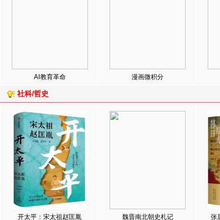
AI教育革命
漫画微积分
社科/哲史
开太平：宋太祖赵匡胤
魏晋南北朝史札记
张