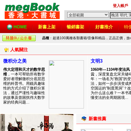
登入帳戶
HOME
新書上架
暢銷書架
好書推介
特
品種
：超過100萬種各類書籍/音像和精品，正品正價，
人氣關注
微积分之美
文明3
伟大定理和天才的数学思
1060年—1104年变法风
维
，一本可帮助所有数学
云
，深度复盘北宋关键4
爱好者理解微积分底层思
年：一场名为“救国”的变
维的科普书。用颇具趣味
法，如何一步步演变成
性的方式介绍了微积分算
空国运的“制度黑洞”？
法，通过严谨性与趣味性
为什么这么难？一本书
的故事及曾困扰伟大数学
懂变法的全周期困境...
家的经典问题...
新書推薦