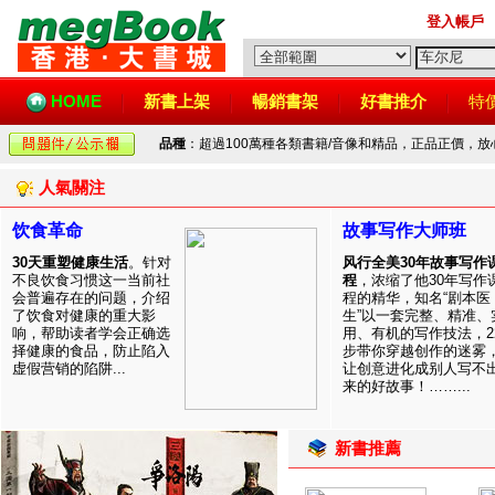
登入帳戶
HOME
新書上架
暢銷書架
好書推介
特
品種
：超過100萬種各類書籍/音像和精品，正品正價，
人氣關注
饮食革命
故事写作大师班
30天重塑健康生活
。针对
风行全美30年故事写作
不良饮食习惯这一当前社
程
，浓缩了他30年写作
会普遍存在的问题，介绍
程的精华，知名“剧本医
了饮食对健康的重大影
生”以一套完整、精准、
响，帮助读者学会正确选
用、有机的写作技法，2
择健康的食品，防止陷入
步带你穿越创作的迷雾
虚假营销的陷阱...
让创意进化成别人写不
来的好故事！……...
新書推薦