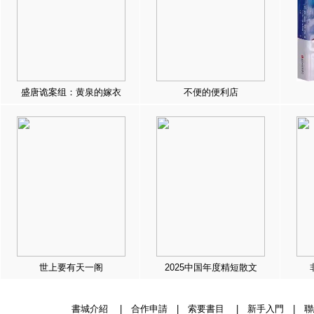
盛唐诡案组：黄泉的嫁衣
不便的便利店
世上要有天一阁
2025中国年度精短散文
書城介紹
|
合作申請
|
索要書目
|
新手入門
|
聯