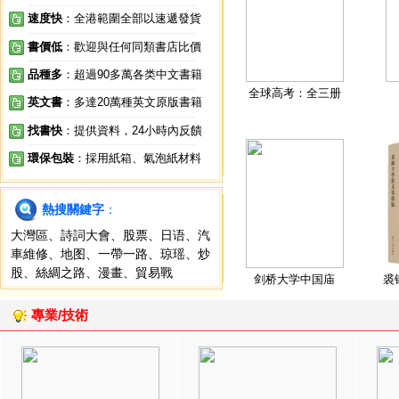
速度快
：全港範圍全部以速遞發貨
書價低
：歡迎與任何同類書店比價
品種多
：超過90多萬各类中文書籍
全球高考：全三册
英文書
：多達20萬種英文原版書籍
找書快
：提供資料，24小時內反饋
環保包裝
：採用紙箱、氣泡紙材料
熱搜關鍵字
：
大灣區
、
詩詞大會
、
股票
、
日语
、
汽
車維修
、
地图
、
一帶一路
、
琼瑶
、
炒
股
、
絲綢之路
、
漫畫
、
貿易戰
剑桥大学中国庙
裘
專業/技術