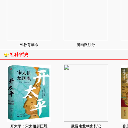
AI教育革命
漫画微积分
社科/哲史
开太平：宋太祖赵匡胤
魏晋南北朝史札记
张