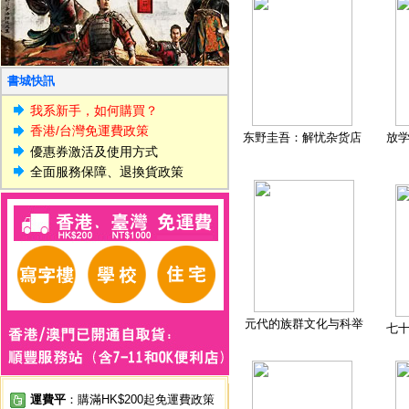
書城快訊
我系新手，如何購買？
香港/台灣免運費政策
东野圭吾：解忧杂货店
放
優惠券激活及使用方式
全面服務保障、退換貨政策
元代的族群文化与科举
七
運費平
：購滿HK$200起免運費政策