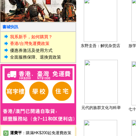
書城快訊
我系新手，如何購買？
香港/台灣免運費政策
东野圭吾：解忧杂货店
放
優惠券激活及使用方式
全面服務保障、退換貨政策
元代的族群文化与科举
七
運費平
：購滿HK$200起免運費政策