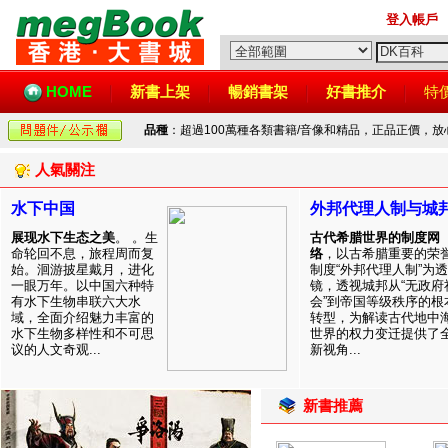
登入帳戶
HOME
新書上架
暢銷書架
好書推介
特
品種
：超過100萬種各類書籍/音像和精品，正品正價，
人氣關注
水下中国
外邦代理人制与城
展现水下生态之美
。 。生
古代希腊世界的制度网
命轮回不息，旅程周而复
络
，以古希腊重要的荣
始。洄游披星戴月，进化
制度“外邦代理人制”为透
一眼万年。以中国六种特
镜，透视城邦从“无政府
有水下生物串联六大水
会”到帝国等级秩序的根
域，全面介绍魅力丰富的
转型，为解读古代地中
水下生物多样性和不可思
世界的权力变迁提供了
议的人文奇观...
新视角...
新書推薦