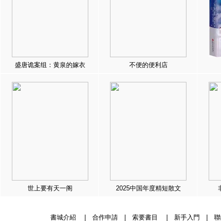
盛唐诡案组：黄泉的嫁衣
不便的便利店
世上要有天一阁
2025中国年度精短散文
書城介紹
|
合作申請
|
索要書目
|
新手入門
|
聯