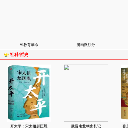
AI教育革命
漫画微积分
社科/哲史
开太平：宋太祖赵匡胤
魏晋南北朝史札记
张