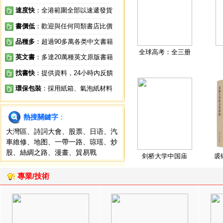
速度快
：全港範圍全部以速遞發貨
書價低
：歡迎與任何同類書店比價
品種多
：超過90多萬各类中文書籍
全球高考：全三册
英文書
：多達20萬種英文原版書籍
找書快
：提供資料，24小時內反饋
環保包裝
：採用紙箱、氣泡紙材料
熱搜關鍵字
：
大灣區
、
詩詞大會
、
股票
、
日语
、
汽
車維修
、
地图
、
一帶一路
、
琼瑶
、
炒
股
、
絲綢之路
、
漫畫
、
貿易戰
剑桥大学中国庙
裘
專業/技術