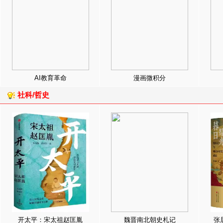
AI教育革命
漫画微积分
社科/哲史
开太平：宋太祖赵匡胤
魏晋南北朝史札记
张