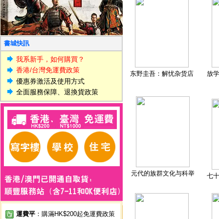
書城快訊
我系新手，如何購買？
香港/台灣免運費政策
东野圭吾：解忧杂货店
放
優惠券激活及使用方式
全面服務保障、退換貨政策
元代的族群文化与科举
七
運費平
：購滿HK$200起免運費政策