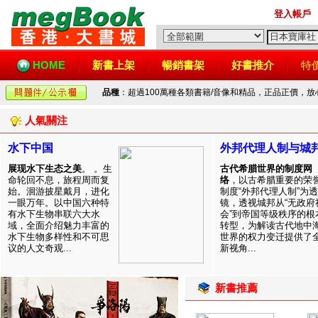
登入帳戶
HOME
新書上架
暢銷書架
好書推介
特
品種
：超過100萬種各類書籍/音像和精品，正品正價，
人氣關注
水下中国
外邦代理人制与城
展现水下生态之美
。 。生
古代希腊世界的制度网
命轮回不息，旅程周而复
络
，以古希腊重要的荣
始。洄游披星戴月，进化
制度“外邦代理人制”为透
一眼万年。以中国六种特
镜，透视城邦从“无政府
有水下生物串联六大水
会”到帝国等级秩序的根
域，全面介绍魅力丰富的
转型，为解读古代地中
水下生物多样性和不可思
世界的权力变迁提供了
议的人文奇观...
新视角...
新書推薦