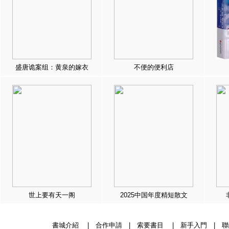
盛唐诡案组：黄泉的嫁衣
不便的便利店
世上要有天一阁
2025中国年度精短散文
書城介紹
|
合作申請
|
索要書目
|
新手入門
|
聯