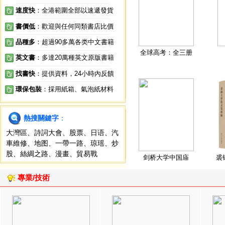
速度快
：全港範圍全部以速遞發貨
書價低
：歡迎與任何同類書店比價
品種多
：超過90多萬各类中文書籍
全球高考：全三册
英文書
：多達20萬種英文原版書籍
找書快
：提供資料，24小時內反饋
環保包裝
：採用紙箱、氣泡紙材料
熱搜關鍵字
：
大灣區
、
詩詞大會
、
股票
、
日语
、
汽
車維修
、
地图
、
一帶一路
、
琼瑶
、
炒
股
、
絲綢之路
、
漫畫
、
貿易戰
剑桥大学中国庙
裘
專業/技術