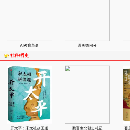
AI教育革命
漫画微积分
社科/哲史
开太平：宋太祖赵匡胤
魏晋南北朝史札记
张