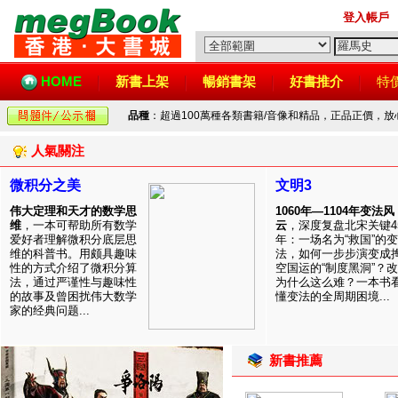
登入帳戶
HOME
新書上架
暢銷書架
好書推介
特
品種
：超過100萬種各類書籍/音像和精品，正品正價，
人氣關注
微积分之美
文明3
伟大定理和天才的数学思
1060年—1104年变法风
维
，一本可帮助所有数学
云
，深度复盘北宋关键4
爱好者理解微积分底层思
年：一场名为“救国”的变
维的科普书。用颇具趣味
法，如何一步步演变成
性的方式介绍了微积分算
空国运的“制度黑洞”？
法，通过严谨性与趣味性
为什么这么难？一本书
的故事及曾困扰伟大数学
懂变法的全周期困境...
家的经典问题...
新書推薦