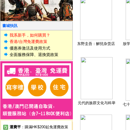
書城快訊
我系新手，如何購買？
香港/台灣免運費政策
东野圭吾：解忧杂货店
放
優惠券激活及使用方式
全面服務保障、退換貨政策
元代的族群文化与科举
七
運費平
：購滿HK$200起免運費政策