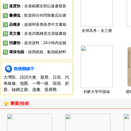
速度快
：全港範圍全部以速遞發貨
書價低
：歡迎與任何同類書店比價
品種多
：超過90多萬各类中文書籍
全球高考：全三册
英文書
：多達20萬種英文原版書籍
找書快
：提供資料，24小時內反饋
環保包裝
：採用紙箱、氣泡紙材料
熱搜關鍵字
：
大灣區
、
詩詞大會
、
股票
、
日语
、
汽
車維修
、
地图
、
一帶一路
、
琼瑶
、
炒
股
、
絲綢之路
、
漫畫
、
貿易戰
剑桥大学中国庙
裘
專業/技術