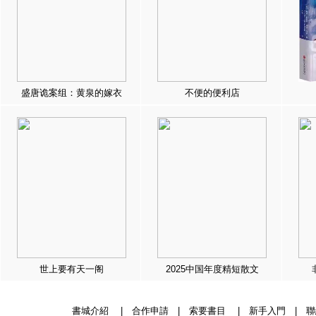
盛唐诡案组：黄泉的嫁衣
不便的便利店
世上要有天一阁
2025中国年度精短散文
書城介紹
|
合作申請
|
索要書目
|
新手入門
|
聯