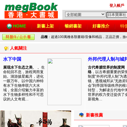
登入帳戶
HOME
新書上架
暢銷書架
好書推介
特
品種
：超過100萬種各類書籍/音像和精品，正品正價，
人氣關注
水下中国
外邦代理人制与城
展现水下生态之美
。 。生
古代希腊世界的制度网
命轮回不息，旅程周而复
络
，以古希腊重要的荣
始。洄游披星戴月，进化
制度“外邦代理人制”为透
一眼万年。以中国六种特
镜，透视城邦从“无政府
有水下生物串联六大水
会”到帝国等级秩序的根
域，全面介绍魅力丰富的
转型，为解读古代地中
水下生物多样性和不可思
世界的权力变迁提供了
议的人文奇观...
新视角...
新書推薦