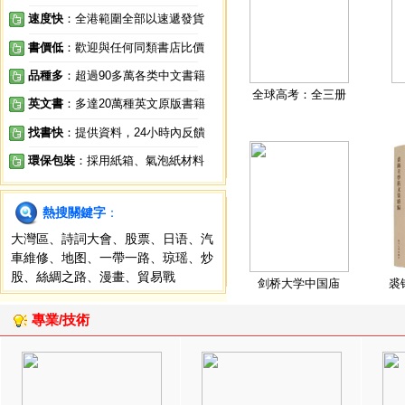
速度快
：全港範圍全部以速遞發貨
書價低
：歡迎與任何同類書店比價
品種多
：超過90多萬各类中文書籍
全球高考：全三册
英文書
：多達20萬種英文原版書籍
找書快
：提供資料，24小時內反饋
環保包裝
：採用紙箱、氣泡紙材料
熱搜關鍵字
：
大灣區
、
詩詞大會
、
股票
、
日语
、
汽
車維修
、
地图
、
一帶一路
、
琼瑶
、
炒
股
、
絲綢之路
、
漫畫
、
貿易戰
剑桥大学中国庙
裘
專業/技術