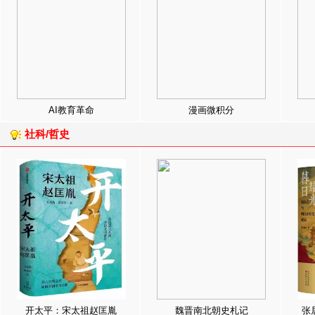
AI教育革命
漫画微积分
社科/哲史
开太平：宋太祖赵匡胤
魏晋南北朝史札记
张