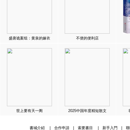
盛唐诡案组：黄泉的嫁衣
不便的便利店
世上要有天一阁
2025中国年度精短散文
書城介紹
|
合作申請
|
索要書目
|
新手入門
|
聯