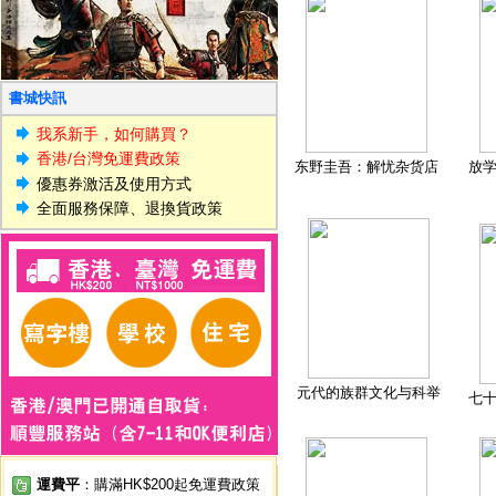
書城快訊
我系新手，如何購買？
香港/台灣免運費政策
东野圭吾：解忧杂货店
放
優惠券激活及使用方式
全面服務保障、退換貨政策
元代的族群文化与科举
七
運費平
：購滿HK$200起免運費政策