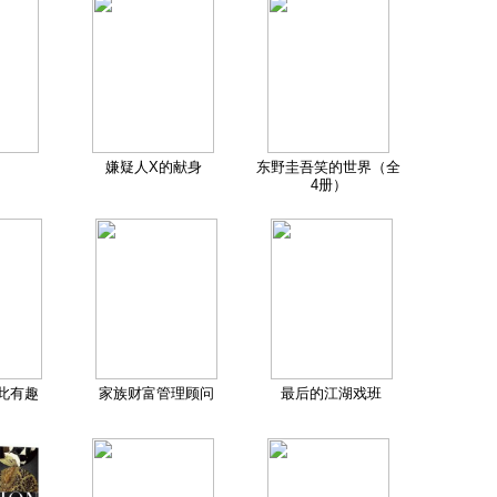
嫌疑人X的献身
东野圭吾笑的世界（全
4册）
此有趣
家族财富管理顾问
最后的江湖戏班