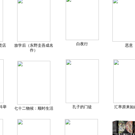
白夜行
货店
放学后（东野圭吾成名
恶意
作）
科举
孔子的门徒
汇率原来如
七十二物候：顺时生活