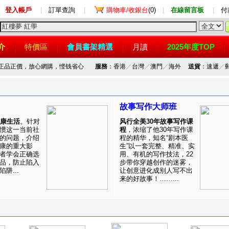
登入帳戶
|
訂單查詢
|
購物車/收銀台
(0)
|
在線留言板
|
付
介
特價區
會員書架精選
月讀
2025年度TOP
，正品正價，放心網購，悭钱省心
服務
：香港
／
台灣
／
澳門
／
海外
送貨
：速遞
／
故事写作大师班
健康生活
。针对
风行全美30年故事写作课
惯这一当前社
程
，浓缩了他30年写作课
的问题，介绍
程的精华，知名“剧本医
康的重大影
生”以一套完整、精准、实
者学会正确选
用、有机的写作技法，22
品，防止陷入
步带你穿越创作的迷雾，
阱...
让创意进化成别人写不出
来的好故事！……...