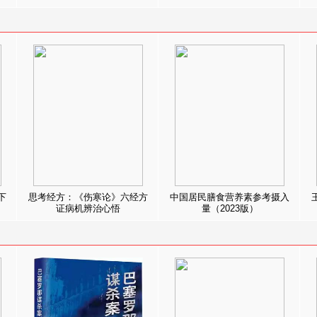
下
思考经方：《伤寒论》六经方
中国居民膳食营养素参考摄入
证病机辨治心悟
量（2023版）