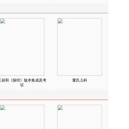
王叔和《脉经》版本集成及考
董氏儿科
证