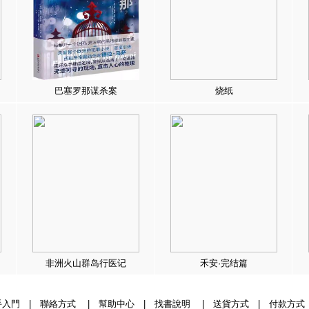
巴塞罗那谋杀案
烧纸
非洲火山群岛行医记
禾安·完结篇
手入門
|
聯絡方式
|
幫助中心
|
找書說明
|
送貨方式
|
付款方式