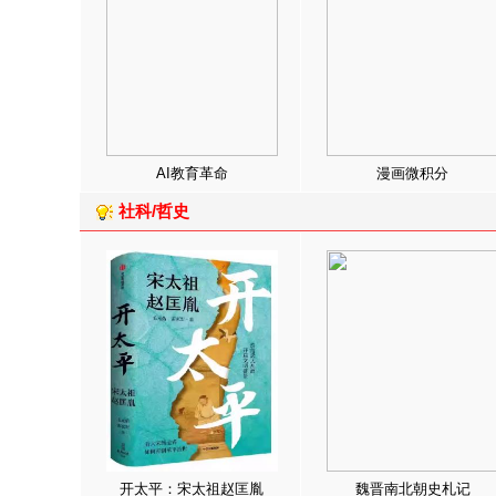
AI教育革命
漫画微积分
社科/哲史
开太平：宋太祖赵匡胤
魏晋南北朝史札记