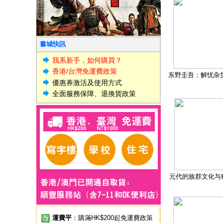
書城快訊
我系新手，如何購買？
香港/台灣免運費政策
东野圭吾：解忧杂
優惠券激活及使用方式
全面服務保障、退換貨政策
元代的族群文化与
運費平
：購滿HK$200起免運費政策