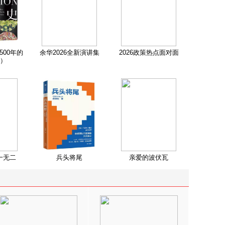
500年的
余华2026全新演讲集
2026政策热点面对面
）
一无二
兵头将尾
亲爱的波伏瓦