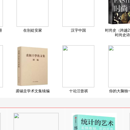
册
在别处安家
汉字中国
时尚史（跨越2
时尚史诗
裘锡圭学术文集续编
十论汪曾祺
你的大脑独