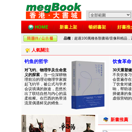
HOME
新書上架
暢銷書架
好書推
品種
：超過100萬種各類書籍/音像和精品
人氣關注
钓鱼的哲学
饮食革命
对飞钓、物理学及生命意
30天重塑
义的探索
，当一位深耕物
不良饮食习
理前沿的理论物理学家握
会普遍存在
起飞钓竿，被公式与学术
了饮食对健
会议填满的旅途，忽然长
响，帮助读
出了联结自然与内心的温
择健康的食
柔枝桠。在巴西的热带清
虚假营销的陷
流里偶遇鲜见的鳟鱼...
新書推薦