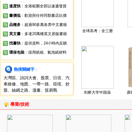
速度快
：全港範圍全部以速遞發貨
書價低
：歡迎與任何同類書店比價
品種多
：超過90多萬各类中文書籍
全球高考：全三册
英文書
：多達20萬種英文原版書籍
找書快
：提供資料，24小時內反饋
環保包裝
：採用紙箱、氣泡紙材料
熱搜關鍵字
：
大灣區
、
詩詞大會
、
股票
、
日语
、
汽
車維修
、
地图
、
一帶一路
、
琼瑶
、
炒
股
、
絲綢之路
、
漫畫
、
貿易戰
剑桥大学中国庙
裘
專業/技術