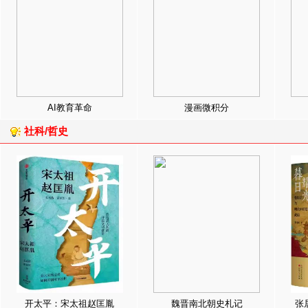
AI教育革命
漫画微积分
社科/哲史
开太平：宋太祖赵匡胤
魏晋南北朝史札记
张