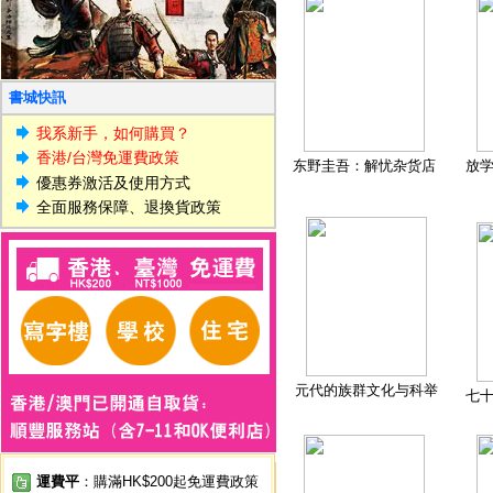
書城快訊
我系新手，如何購買？
香港/台灣免運費政策
东野圭吾：解忧杂货店
放
優惠券激活及使用方式
全面服務保障、退換貨政策
元代的族群文化与科举
七
運費平
：購滿HK$200起免運費政策