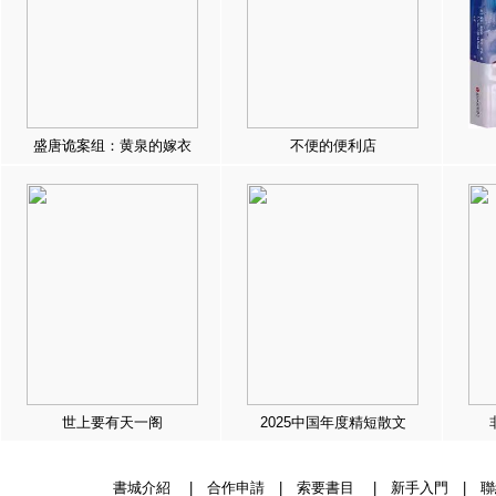
盛唐诡案组：黄泉的嫁衣
不便的便利店
世上要有天一阁
2025中国年度精短散文
書城介紹
|
合作申請
|
索要書目
|
新手入門
|
聯