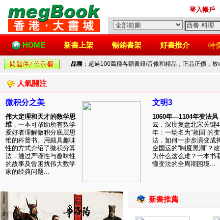
登入帳戶
HOME
新書上架
暢銷書架
好書推介
特
品種
：超過100萬種各類書籍/音像和精品，正品正價，
人氣關注
微积分之美
文明3
伟大定理和天才的数学思
1060年—1104年变法风
维
，一本可帮助所有数学
云
，深度复盘北宋关键4
爱好者理解微积分底层思
年：一场名为“救国”的变
维的科普书。用颇具趣味
法，如何一步步演变成
性的方式介绍了微积分算
空国运的“制度黑洞”？
法，通过严谨性与趣味性
为什么这么难？一本书
的故事及曾困扰伟大数学
懂变法的全周期困境...
家的经典问题...
新書推薦