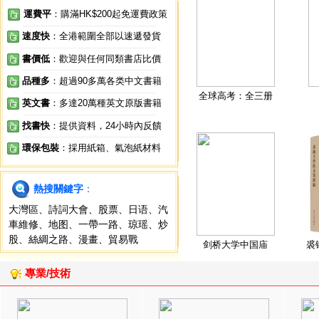
運費平
：購滿HK$200起免運費政策
速度快
：全港範圍全部以速遞發貨
書價低
：歡迎與任何同類書店比價
品種多
：超過90多萬各类中文書籍
全球高考：全三册
英文書
：多達20萬種英文原版書籍
找書快
：提供資料，24小時內反饋
環保包裝
：採用紙箱、氣泡紙材料
熱搜關鍵字
：
大灣區
、
詩詞大會
、
股票
、
日语
、
汽
車維修
、
地图
、
一帶一路
、
琼瑶
、
炒
股
、
絲綢之路
、
漫畫
、
貿易戰
剑桥大学中国庙
裘
專業/技術