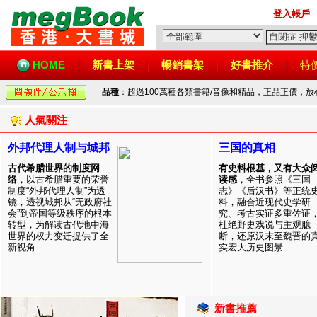
登入帳戶
HOME
新書上架
暢銷書架
好書推介
特
品種
：超過100萬種各類書籍/音像和精品，正品正價，
人氣關注
外邦代理人制与城邦
三国的真相
古代希腊世界的制度网
有史料根基，又有大众
络
，以古希腊重要的荣誉
读感
，全书参照《三国
制度“外邦代理人制”为透
志》《后汉书》等正统
镜，透视城邦从“无政府社
料，融合近现代史学研
会”到帝国等级秩序的根本
究、考古实证多重佐证
转型，为解读古代地中海
杜绝野史戏说与主观臆
世界的权力变迁提供了全
断，还原汉末至魏晋的
新视角...
实宏大历史图景...
新書推薦