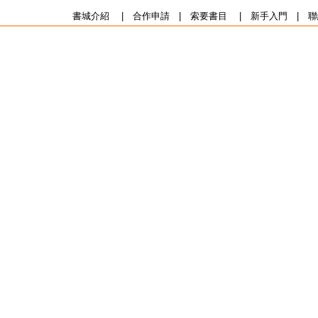
書城介紹
|
合作申請
|
索要書目
|
新手入門
|
聯