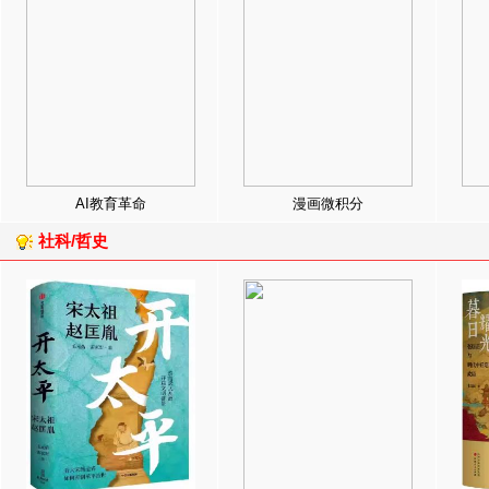
AI教育革命
漫画微积分
社科/哲史