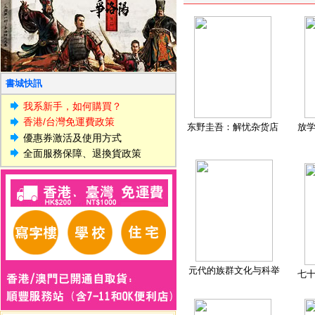
書城快訊
我系新手，如何購買？
香港/台灣免運費政策
东野圭吾：解忧杂货店
放
優惠券激活及使用方式
全面服務保障、退換貨政策
元代的族群文化与科举
七