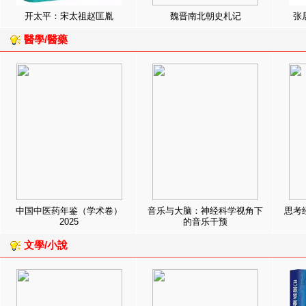
开太平：宋太祖赵匡胤
魏晋南北朝史札记
张
醫學/醫藥
中国中医药年鉴（学术卷）
音乐与大脑：神经科学视角下
思考
2025
的音乐干预
文學/小說