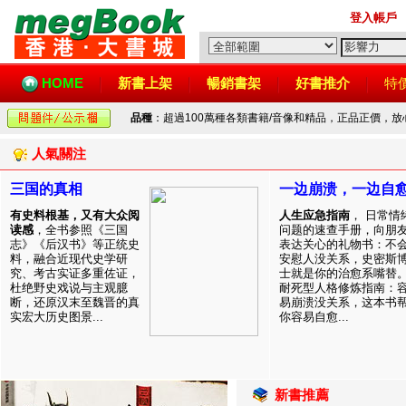
登入帳戶
HOME
新書上架
暢銷書架
好書推介
特
品種
：超過100萬種各類書籍/音像和精品，正品正價，
人氣關注
三国的真相
一边崩溃，一边自
有史料根基，又有大众阅
人生应急指南
， 日常情
读感
，全书参照《三国
问题的速查手册，向朋
志》《后汉书》等正统史
表达关心的礼物书：不
料，融合近现代史学研
安慰人没关系，史密斯
究、考古实证多重佐证，
士就是你的治愈系嘴替
杜绝野史戏说与主观臆
耐死型人格修炼指南：
断，还原汉末至魏晋的真
易崩溃没关系，这本书
实宏大历史图景...
你容易自愈...
新書推薦