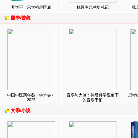
开太平：宋太祖赵匡胤
魏晋南北朝史札记
张
醫學/醫藥
中国中医药年鉴（学术卷）
音乐与大脑：神经科学视角下
思考
2025
的音乐干预
文學/小說