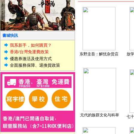
書城快訊
我系新手，如何購買？
香港/台灣免運費政策
东野圭吾：解忧杂货店
放
優惠券激活及使用方式
全面服務保障、退換貨政策
元代的族群文化与科举
七