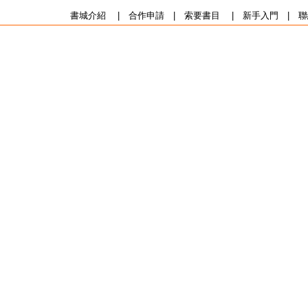
書城介紹
|
合作申請
|
索要書目
|
新手入門
|
聯