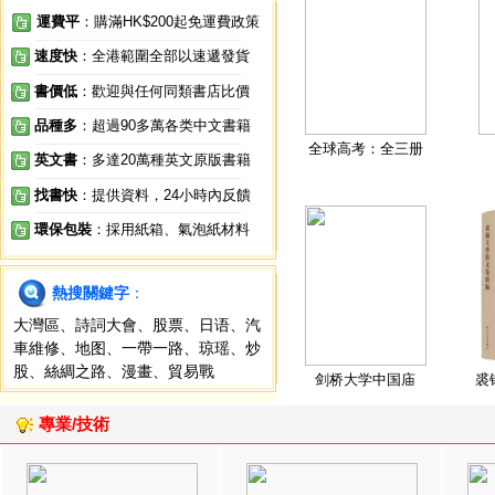
運費平
：購滿HK$200起免運費政策
速度快
：全港範圍全部以速遞發貨
書價低
：歡迎與任何同類書店比價
品種多
：超過90多萬各类中文書籍
全球高考：全三册
英文書
：多達20萬種英文原版書籍
找書快
：提供資料，24小時內反饋
環保包裝
：採用紙箱、氣泡紙材料
熱搜關鍵字
：
大灣區
、
詩詞大會
、
股票
、
日语
、
汽
車維修
、
地图
、
一帶一路
、
琼瑶
、
炒
股
、
絲綢之路
、
漫畫
、
貿易戰
剑桥大学中国庙
裘
專業/技術