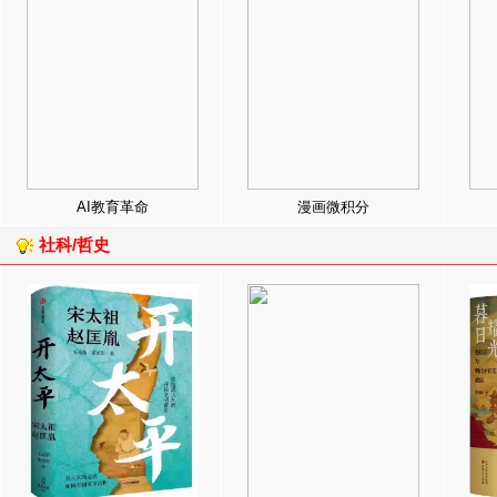
AI教育革命
漫画微积分
社科/哲史