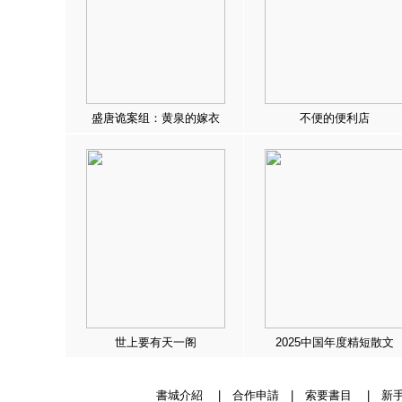
盛唐诡案组：黄泉的嫁衣
不便的便利店
世上要有天一阁
2025中国年度精短散文
書城介紹
|
合作申請
|
索要書目
|
新