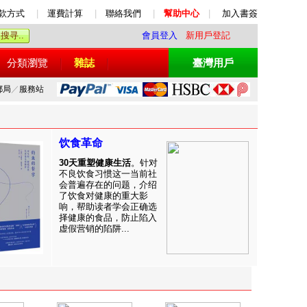
款方式
|
運費計算
|
聯絡我們
|
幫助中心
|
加入書簽
會員登入
新用戶登記
分類瀏覽
雜誌
臺灣用戶
郵局
／
服務站
饮食革命
30天重塑健康生活
。针对
不良饮食习惯这一当前社
会普遍存在的问题，介绍
了饮食对健康的重大影
响，帮助读者学会正确选
择健康的食品，防止陷入
虚假营销的陷阱...