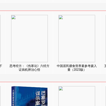
下
思考经方：《伤寒论》六经方
中国居民膳食营养素参考摄入
证病机辨治心悟
量（2023版）