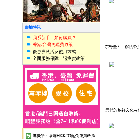
書城快訊
我系新手，如何購買？
香港/台灣免運費政策
东野圭吾：解忧杂
優惠券激活及使用方式
全面服務保障、退換貨政策
元代的族群文化与
運費平
：購滿HK$200起免運費政策