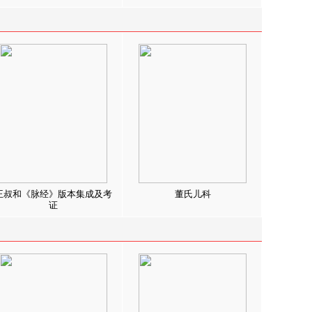
王叔和《脉经》版本集成及考
董氏儿科
证