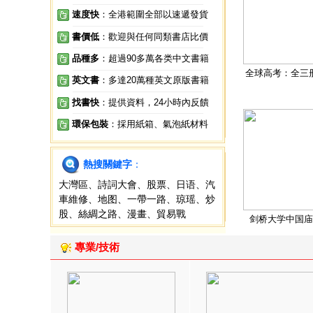
速度快
：全港範圍全部以速遞發貨
書價低
：歡迎與任何同類書店比價
品種多
：超過90多萬各类中文書籍
全球高考：全三
英文書
：多達20萬種英文原版書籍
找書快
：提供資料，24小時內反饋
環保包裝
：採用紙箱、氣泡紙材料
熱搜關鍵字
：
大灣區
、
詩詞大會
、
股票
、
日语
、
汽
車維修
、
地图
、
一帶一路
、
琼瑶
、
炒
股
、
絲綢之路
、
漫畫
、
貿易戰
剑桥大学中国庙
專業/技術