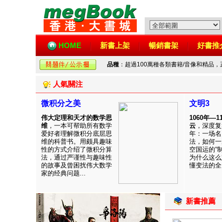
HOME
新書上架
暢銷書架
好書推
品種
：超過100萬種各類書籍/音像和精品
人氣關注
微积分之美
文明3
伟大定理和天才的数学思
1060年—
维
，一本可帮助所有数学
云
，深度复
爱好者理解微积分底层思
年：一场名
维的科普书。用颇具趣味
法，如何一
性的方式介绍了微积分算
空国运的“
法，通过严谨性与趣味性
为什么这么
的故事及曾困扰伟大数学
懂变法的全周
家的经典问题...
新書推薦