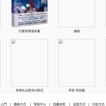
巴塞罗那谋杀案
烧纸
非洲火山群岛行医记
禾安·完结篇
手入門
|
聯絡方式
|
幫助中心
|
找書說明
|
送貨方式
|
付款方式