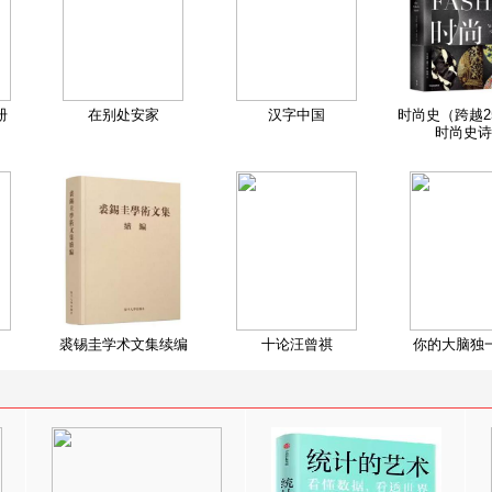
册
在别处安家
汉字中国
时尚史（跨越2
时尚史诗
裘锡圭学术文集续编
十论汪曾祺
你的大脑独