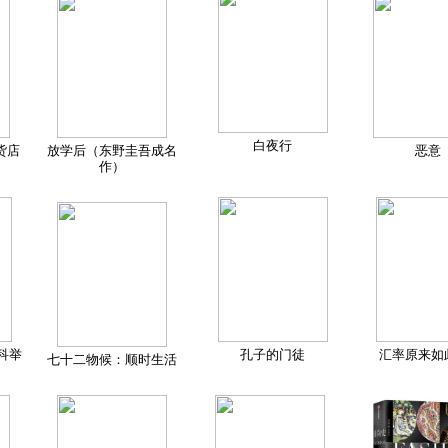
白夜行
货店
放学后（东野圭吾成名
恶意
作）
科举
孔子的门徒
汇率原来如
七十二物候：顺时生活