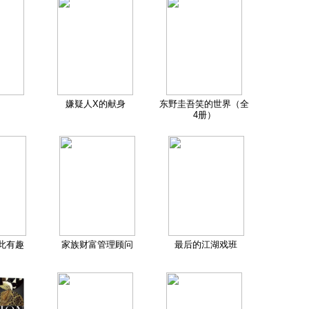
嫌疑人X的献身
东野圭吾笑的世界（全
4册）
此有趣
家族财富管理顾问
最后的江湖戏班