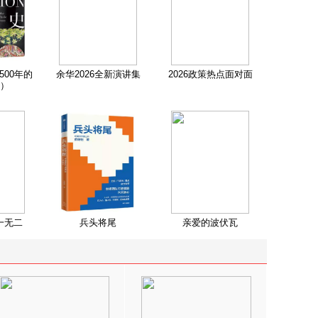
500年的
余华2026全新演讲集
2026政策热点面对面
）
一无二
兵头将尾
亲爱的波伏瓦