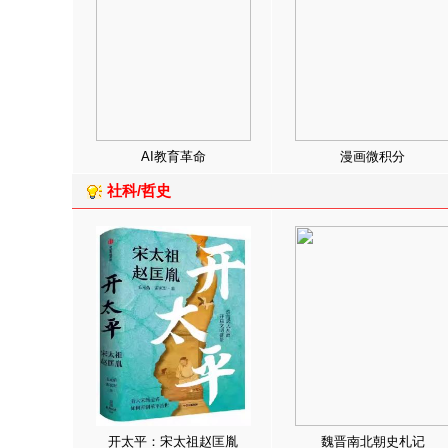
AI教育革命
漫画微积分
社科/哲史
开太平：宋太祖赵匡胤
魏晋南北朝史札记