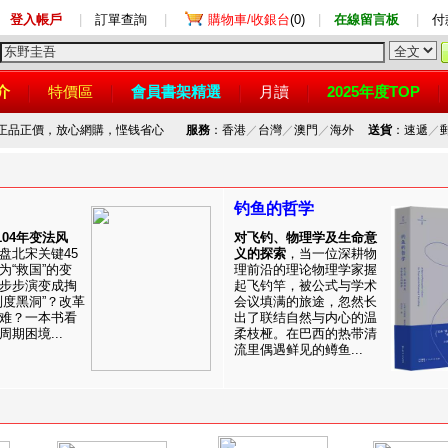
登入帳戶
|
訂單查詢
|
購物車/收銀台
(0)
|
在線留言板
|
付
介
特價區
會員書架精選
月讀
2025年度TOP
，正品正價，放心網購，悭钱省心
服務
：香港
／
台灣
／
澳門
／
海外
送貨
：速遞
／
钓鱼的哲学
1104年变法风
对飞钓、物理学及生命意
盘北宋关键45
义的探索
，当一位深耕物
为“救国”的变
理前沿的理论物理学家握
步步演变成掏
起飞钓竿，被公式与学术
制度黑洞”？改革
会议填满的旅途，忽然长
难？一本书看
出了联结自然与内心的温
期困境...
柔枝桠。在巴西的热带清
流里偶遇鲜见的鳟鱼...