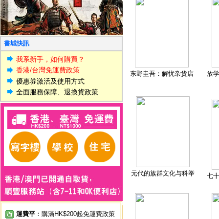
書城快訊
我系新手，如何購買？
香港/台灣免運費政策
东野圭吾：解忧杂货店
放
優惠券激活及使用方式
全面服務保障、退換貨政策
元代的族群文化与科举
七
運費平
：購滿HK$200起免運費政策