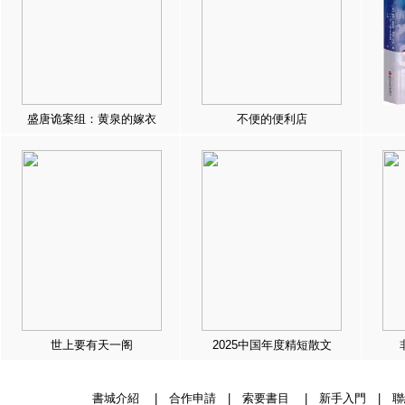
盛唐诡案组：黄泉的嫁衣
不便的便利店
世上要有天一阁
2025中国年度精短散文
書城介紹
|
合作申請
|
索要書目
|
新手入門
|
聯