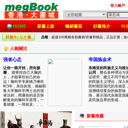
登入帳戶
HOME
新書上架
暢銷書架
好書推介
特
品種
：超過100萬種各類書籍/音像和精品，正品正價，
人氣關注
强者心态
帝国炼金术
让你一路开挂，所向披
东南亚的民族主义与政
靡
， 能掌控自己大脑的
认同
，整合多种理论与
人，才能掌控自己的命
证研究，建立不同于欧
运！脑科学专家姚乃琳耗
的民族主义理论，深入
时3年，亲自执笔，揭秘耶
民时期至现代的东南亚
鲁大学脑科学博士后的强
追溯错综复杂的族群脉
者法则，用通俗的语言拆
络，展示现代东南亚国
解复杂的脑科学原理，一
及民族边界的形成...
看就懂，一用就灵。。...
新書推薦