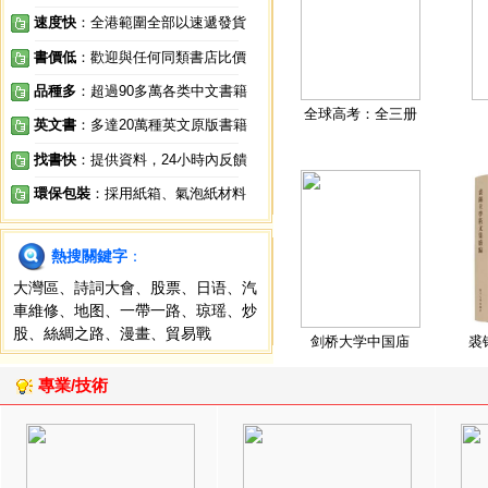
速度快
：全港範圍全部以速遞發貨
書價低
：歡迎與任何同類書店比價
品種多
：超過90多萬各类中文書籍
全球高考：全三册
英文書
：多達20萬種英文原版書籍
找書快
：提供資料，24小時內反饋
環保包裝
：採用紙箱、氣泡紙材料
熱搜關鍵字
：
大灣區
、
詩詞大會
、
股票
、
日语
、
汽
車維修
、
地图
、
一帶一路
、
琼瑶
、
炒
股
、
絲綢之路
、
漫畫
、
貿易戰
剑桥大学中国庙
裘
專業/技術