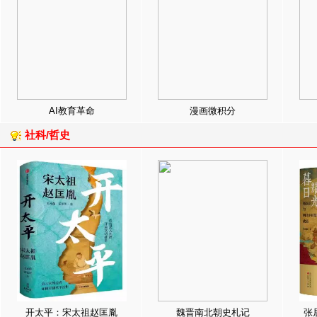
AI教育革命
漫画微积分
社科/哲史
开太平：宋太祖赵匡胤
魏晋南北朝史札记
张