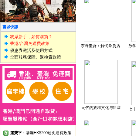
書城快訊
我系新手，如何購買？
香港/台灣免運費政策
东野圭吾：解忧杂货店
放
優惠券激活及使用方式
全面服務保障、退換貨政策
元代的族群文化与科举
七
運費平
：購滿HK$200起免運費政策