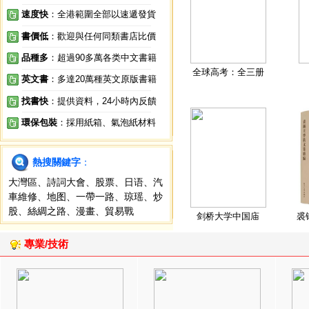
速度快
：全港範圍全部以速遞發貨
書價低
：歡迎與任何同類書店比價
品種多
：超過90多萬各类中文書籍
全球高考：全三册
英文書
：多達20萬種英文原版書籍
找書快
：提供資料，24小時內反饋
環保包裝
：採用紙箱、氣泡紙材料
熱搜關鍵字
：
大灣區
、
詩詞大會
、
股票
、
日语
、
汽
車維修
、
地图
、
一帶一路
、
琼瑶
、
炒
股
、
絲綢之路
、
漫畫
、
貿易戰
剑桥大学中国庙
裘
專業/技術