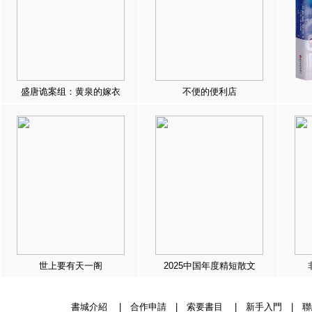
盛唐诡案组：黄泉的嫁衣
不便的便利店
世上要有天一阁
2025中国年度精短散文
書城介紹
|
合作申請
|
索要書目
|
新手入門
|
聯