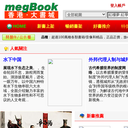
登入帳戶
HOME
新書上架
暢銷書架
好書推介
特
品種
：超過100萬種各類書籍/音像和精品，正品正價，
人氣關注
水下中国
外邦代理人制与城
展现水下生态之美
。 。生
古代希腊世界的制度网
命轮回不息，旅程周而复
络
，以古希腊重要的荣
始。洄游披星戴月，进化
制度“外邦代理人制”为透
一眼万年。以中国六种特
镜，透视城邦从“无政府
有水下生物串联六大水
会”到帝国等级秩序的根
域，全面介绍魅力丰富的
转型，为解读古代地中
水下生物多样性和不可思
世界的权力变迁提供了
议的人文奇观...
新视角...
新書推薦