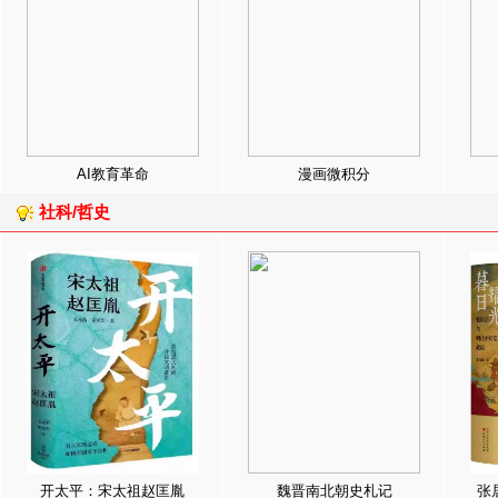
AI教育革命
漫画微积分
社科/哲史
开太平：宋太祖赵匡胤
魏晋南北朝史札记
张