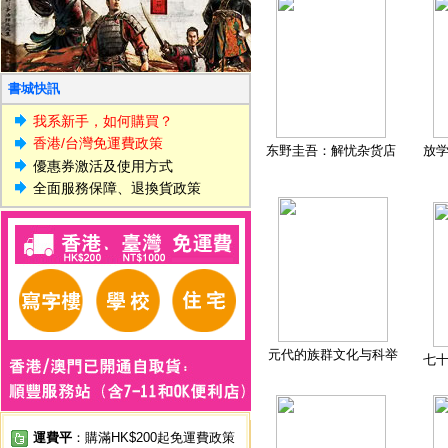
書城快訊
我系新手，如何購買？
香港/台灣免運費政策
东野圭吾：解忧杂货店
放
優惠券激活及使用方式
全面服務保障、退換貨政策
元代的族群文化与科举
七
運費平
：購滿HK$200起免運費政策