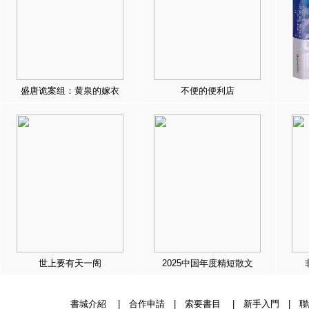
盛唐诡案组：黄泉的嫁衣
不便的便利店
世上要有天一阁
2025中国年度精短散文
書城介紹
|
合作申請
|
索要書目
|
新手入門
|
聯