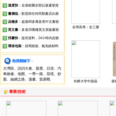
速度快
：全港範圍全部以速遞發貨
書價低
：歡迎與任何同類書店比價
品種多
：超過90多萬各类中文書籍
全球高考：全三册
英文書
：多達20萬種英文原版書籍
找書快
：提供資料，24小時內反饋
環保包裝
：採用紙箱、氣泡紙材料
熱搜關鍵字
：
大灣區
、
詩詞大會
、
股票
、
日语
、
汽
車維修
、
地图
、
一帶一路
、
琼瑶
、
炒
股
、
絲綢之路
、
漫畫
、
貿易戰
剑桥大学中国庙
裘
專業/技術