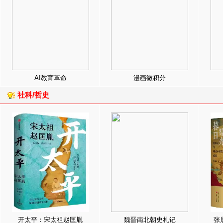
AI教育革命
漫画微积分
社科/哲史
开太平：宋太祖赵匡胤
魏晋南北朝史札记
张