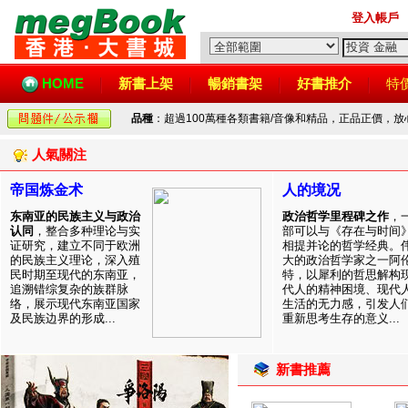
登入帳戶
HOME
新書上架
暢銷書架
好書推介
特
品種
：超過100萬種各類書籍/音像和精品，正品正價，
人氣關注
帝国炼金术
人的境况
东南亚的民族主义与政治
政治哲学里程碑之作
，
认同
，整合多种理论与实
部可以与《存在与时间
证研究，建立不同于欧洲
相提并论的哲学经典。
的民族主义理论，深入殖
大的政治哲学家之一阿
民时期至现代的东南亚，
特，以犀利的哲思解构
追溯错综复杂的族群脉
代人的精神困境、现代
络，展示现代东南亚国家
生活的无力感，引发人
及民族边界的形成...
重新思考生存的意义...
新書推薦