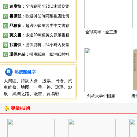
速度快
：全港範圍全部以速遞發貨
書價低
：歡迎與任何同類書店比價
品種多
：超過90多萬各类中文書籍
全球高考：全三册
英文書
：多達20萬種英文原版書籍
找書快
：提供資料，24小時內反饋
環保包裝
：採用紙箱、氣泡紙材料
熱搜關鍵字
：
大灣區
、
詩詞大會
、
股票
、
日语
、
汽
車維修
、
地图
、
一帶一路
、
琼瑶
、
炒
股
、
絲綢之路
、
漫畫
、
貿易戰
剑桥大学中国庙
裘
專業/技術