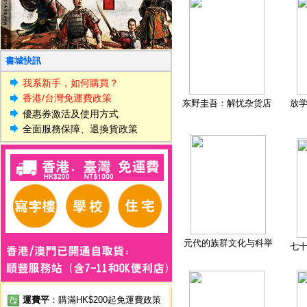
書城快訊
我系新手，如何購買？
香港/台灣免運費政策
东野圭吾：解忧杂货店
放
優惠券激活及使用方式
全面服務保障、退換貨政策
元代的族群文化与科举
七
運費平
：購滿HK$200起免運費政策