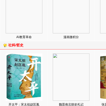
AI教育革命
漫画微积分
社科/哲史
开太平：宋太祖赵匡胤
魏晋南北朝史札记
张