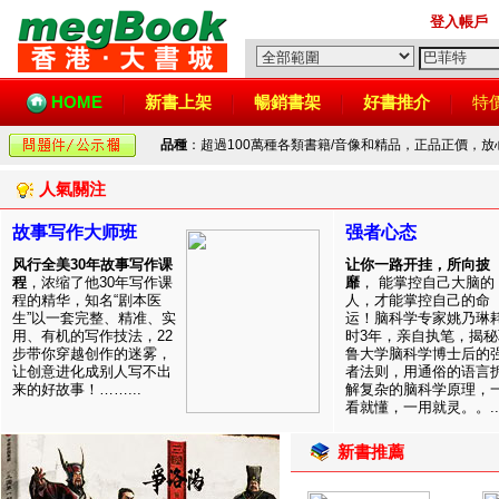
登入帳戶
HOME
新書上架
暢銷書架
好書推介
特
品種
：超過100萬種各類書籍/音像和精品，正品正價，
人氣關注
故事写作大师班
强者心态
风行全美30年故事写作课
让你一路开挂，所向披
程
，浓缩了他30年写作课
靡
， 能掌控自己大脑的
程的精华，知名“剧本医
人，才能掌控自己的命
生”以一套完整、精准、实
运！脑科学专家姚乃琳
用、有机的写作技法，22
时3年，亲自执笔，揭秘
步带你穿越创作的迷雾，
鲁大学脑科学博士后的
让创意进化成别人写不出
者法则，用通俗的语言
来的好故事！……...
解复杂的脑科学原理，
看就懂，一用就灵。。..
新書推薦