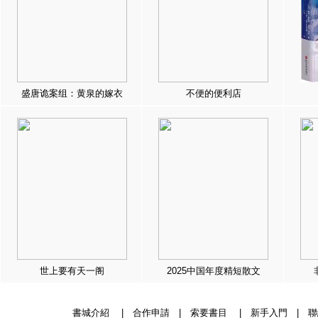
盛唐诡案组：黄泉的嫁衣
不便的便利店
世上要有天一阁
2025中国年度精短散文
書城介紹
|
合作申請
|
索要書目
|
新手入門
|
聯