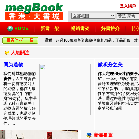
登入帳戶
HOME
新書上架
暢銷書架
好書推介
特
品種
：超過100萬種各類書籍/音像和精品，正品正價，
人氣關注
同为造物
微积分之美
我们对其他动物的
伟大定理和天才的数学
责任
，人类有责任
维
，一本可帮助所有数
将一切有感受能力
爱好者理解微积分底层
的动物，都作为康
维的科普书。用颇具趣
德所说的“目的自
性的方式介绍了微积分
身”来对待。集中呈
法，通过严谨性与趣味
现了科斯嘉德关于
的故事及曾困扰伟大数
动物议题的核心研
家的经典问题...
究成果，也是动物
伦理领域的重要著
作。...
新書推薦