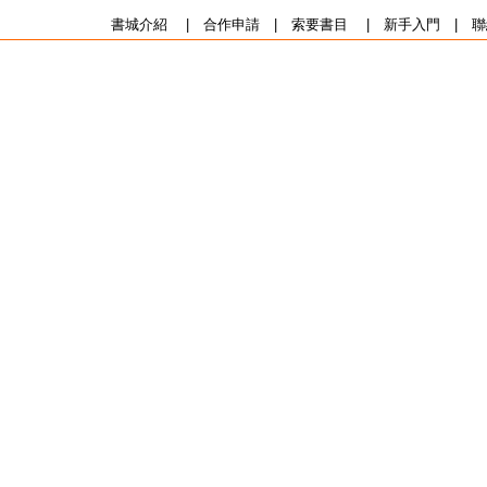
書城介紹
|
合作申請
|
索要書目
|
新手入門
|
聯