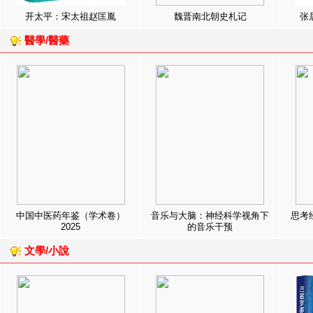
开太平：宋太祖赵匡胤
魏晋南北朝史札记
张
醫學/醫藥
中国中医药年鉴（学术卷）
音乐与大脑：神经科学视角下
思考
2025
的音乐干预
文學/小說