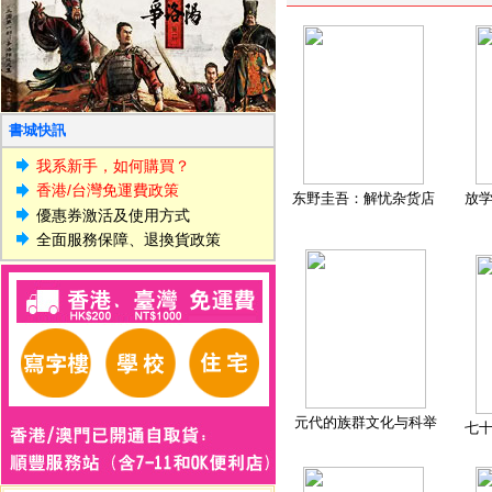
書城快訊
我系新手，如何購買？
香港/台灣免運費政策
东野圭吾：解忧杂货店
放
優惠券激活及使用方式
全面服務保障、退換貨政策
元代的族群文化与科举
七