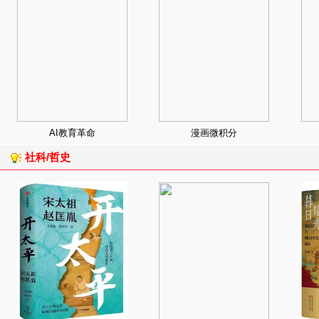
AI教育革命
漫画微积分
社科/哲史