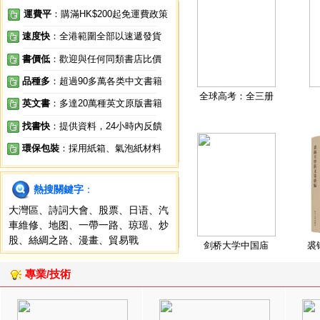
運費平
：購滿HK$200起免運費政策
速度快
：全港範圍全部以速遞發貨
書價低
：歡迎與任何同類書店比價
品種多
：超過90多萬各类中文書籍
全球高考：全三册
英文書
：多達20萬種英文原版書籍
找書快
：提供資料，24小時內反饋
環保包裝
：採用紙箱、氣泡紙材料
熱搜關鍵字
：
大灣區
、
詩詞大會
、
股票
、
日语
、
汽
車維修
、
地图
、
一帶一路
、
琼瑶
、
炒
股
、
絲綢之路
、
漫畫
、
貿易戰
剑桥大学中国庙
裘
專業/技術