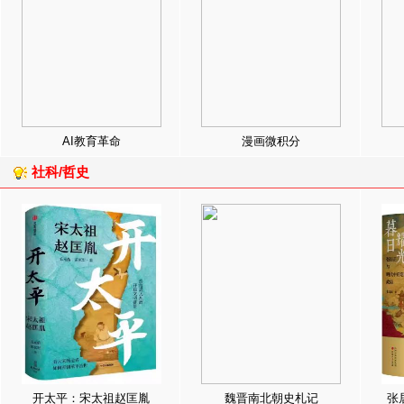
AI教育革命
漫画微积分
社科/哲史
开太平：宋太祖赵匡胤
魏晋南北朝史札记
张