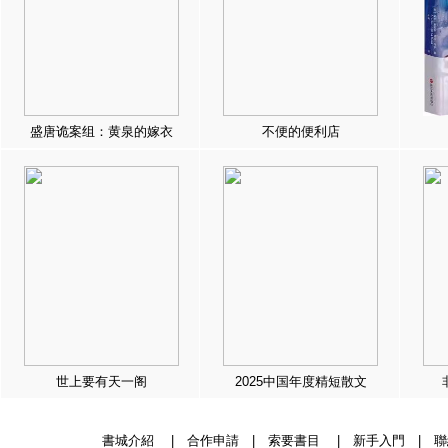
盛唐诡案组：黄泉的嫁衣
不便的便利店
世上要有天一阁
2025中国年度精短散文
書城介紹
|
合作申請
|
索要書目
|
新手入門
|
聯