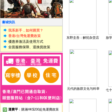
書城快訊
我系新手，如何購買？
香港/台灣免運費政策
东野圭吾：解忧杂货店
放
優惠券激活及使用方式
全面服務保障、退換貨政策
元代的族群文化与科举
七
運費平
：購滿HK$200起免運費政策