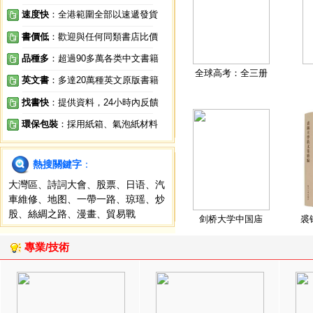
速度快
：全港範圍全部以速遞發貨
書價低
：歡迎與任何同類書店比價
品種多
：超過90多萬各类中文書籍
全球高考：全三册
英文書
：多達20萬種英文原版書籍
找書快
：提供資料，24小時內反饋
環保包裝
：採用紙箱、氣泡紙材料
熱搜關鍵字
：
大灣區
、
詩詞大會
、
股票
、
日语
、
汽
車維修
、
地图
、
一帶一路
、
琼瑶
、
炒
股
、
絲綢之路
、
漫畫
、
貿易戰
剑桥大学中国庙
裘
專業/技術