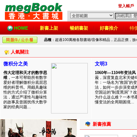
登入帳戶
HOME
新書上架
暢銷書架
好書推介
特
品種
：超過100萬種各類書籍/音像和精品，正品正價，
人氣關注
微积分之美
文明3
伟大定理和天才的数学思
1060年—1104年变法风
维
，一本可帮助所有数学
云
，深度复盘北宋关键4
爱好者理解微积分底层思
年：一场名为“救国”的变
维的科普书。用颇具趣味
法，如何一步步演变成
性的方式介绍了微积分算
空国运的“制度黑洞”？
法，通过严谨性与趣味性
为什么这么难？一本书
的故事及曾困扰伟大数学
懂变法的全周期困境...
家的经典问题...
新書推薦