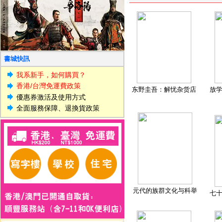
書城快訊
我系新手，如何購買？
香港/台灣免運費政策
东野圭吾：解忧杂货店
放
優惠券激活及使用方式
全面服務保障、退換貨政策
元代的族群文化与科举
七