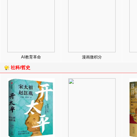
AI教育革命
漫画微积分
社科/哲史