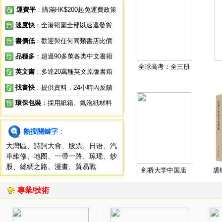
運費平
：購滿HK$200起免運費政策
速度快
：全港範圍全部以速遞發貨
書價低
：歡迎與任何同類書店比價
品種多
：超過90多萬各类中文書籍
全球高考：全三册
英文書
：多達20萬種英文原版書籍
找書快
：提供資料，24小時內反饋
環保包裝
：採用紙箱、氣泡紙材料
熱搜關鍵字
：
大灣區
、
詩詞大會
、
股票
、
日语
、
汽
車維修
、
地图
、
一帶一路
、
琼瑶
、
炒
股
、
絲綢之路
、
漫畫
、
貿易戰
剑桥大学中国庙
裘
專業/技術