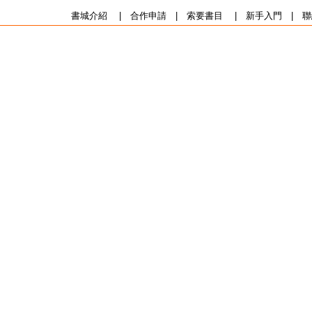
書城介紹
|
合作申請
|
索要書目
|
新手入門
|
聯