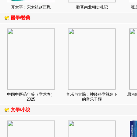
开太平：宋太祖赵匡胤
魏晋南北朝史札记
张
醫學/醫藥
中国中医药年鉴（学术卷）
音乐与大脑：神经科学视角下
思考
2025
的音乐干预
文學/小說