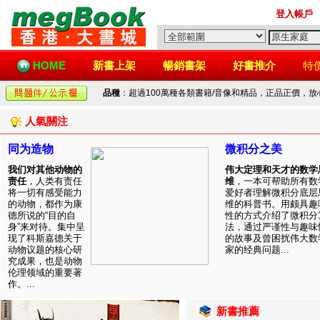
登入帳戶
HOME
新書上架
暢銷書架
好書推介
特
品種
：超過100萬種各類書籍/音像和精品，正品正價，
人氣關注
同为造物
微积分之美
我们对其他动物的
伟大定理和天才的数学
责任
，人类有责任
维
，一本可帮助所有数
将一切有感受能力
爱好者理解微积分底层
的动物，都作为康
维的科普书。用颇具趣
德所说的“目的自
性的方式介绍了微积分
身”来对待。集中呈
法，通过严谨性与趣味
现了科斯嘉德关于
的故事及曾困扰伟大数
动物议题的核心研
家的经典问题...
究成果，也是动物
伦理领域的重要著
作。...
新書推薦