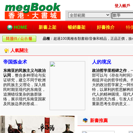
登入帳戶
HOME
新書上架
暢銷書架
好書推介
特
品種
：超過100萬種各類書籍/音像和精品，正品正價，
人氣關注
帝国炼金术
人的境况
东南亚的民族主义与政治
政治哲学里程碑之作
，
认同
，整合多种理论与实
部可以与《存在与时间
证研究，建立不同于欧洲
相提并论的哲学经典。
的民族主义理论，深入殖
大的政治哲学家之一阿
民时期至现代的东南亚，
特，以犀利的哲思解构
追溯错综复杂的族群脉
代人的精神困境、现代
络，展示现代东南亚国家
生活的无力感，引发人
及民族边界的形成...
重新思考生存的意义...
新書推薦