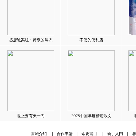
盛唐诡案组：黄泉的嫁衣
不便的便利店
世上要有天一阁
2025中国年度精短散文
書城介紹
|
合作申請
|
索要書目
|
新手入門
|
聯