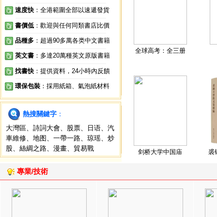
速度快
：全港範圍全部以速遞發貨
書價低
：歡迎與任何同類書店比價
品種多
：超過90多萬各类中文書籍
全球高考：全三册
英文書
：多達20萬種英文原版書籍
找書快
：提供資料，24小時內反饋
環保包裝
：採用紙箱、氣泡紙材料
熱搜關鍵字
：
大灣區
、
詩詞大會
、
股票
、
日语
、
汽
車維修
、
地图
、
一帶一路
、
琼瑶
、
炒
股
、
絲綢之路
、
漫畫
、
貿易戰
剑桥大学中国庙
裘
專業/技術