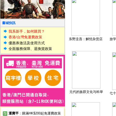
書城快訊
我系新手，如何購買？
香港/台灣免運費政策
东野圭吾：解忧杂货店
放
優惠券激活及使用方式
全面服務保障、退換貨政策
元代的族群文化与科举
七
運費平
：購滿HK$200起免運費政策