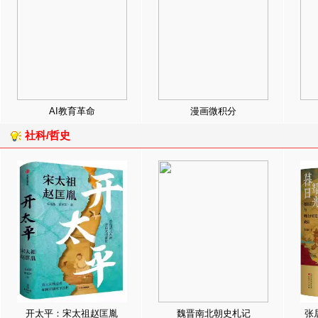
AI教育革命
漫画微积分
社科/哲史
开太平：宋太祖赵匡胤
魏晋南北朝史札记
张