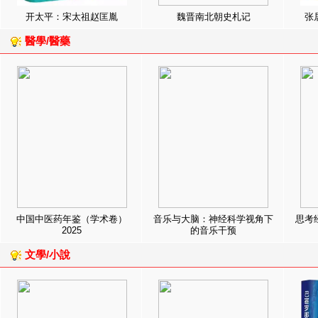
开太平：宋太祖赵匡胤
魏晋南北朝史札记
张
醫學/醫藥
中国中医药年鉴（学术卷）
音乐与大脑：神经科学视角下
思考
2025
的音乐干预
文學/小說