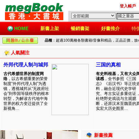
登入帳戶
HOME
新書上架
暢銷書架
好書推介
特
品種
：超過100萬種各類書籍/音像和精品，正品正價，
人氣關注
外邦代理人制与城邦
三国的真相
古代希腊世界的制度网
有史料根基，又有大众
络
，以古希腊重要的荣誉
读感
，全书参照《三国
制度“外邦代理人制”为透
志》《后汉书》等正统
镜，透视城邦从“无政府社
料，融合近现代史学研
会”到帝国等级秩序的根本
究、考古实证多重佐证
转型，为解读古代地中海
杜绝野史戏说与主观臆
世界的权力变迁提供了全
断，还原汉末至魏晋的
新视角...
实宏大历史图景...
新書推薦