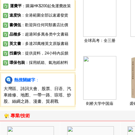
運費平
：購滿HK$200起免運費政策
速度快
：全港範圍全部以速遞發貨
書價低
：歡迎與任何同類書店比價
品種多
：超過90多萬各类中文書籍
全球高考：全三册
英文書
：多達20萬種英文原版書籍
找書快
：提供資料，24小時內反饋
環保包裝
：採用紙箱、氣泡紙材料
熱搜關鍵字
：
大灣區
、
詩詞大會
、
股票
、
日语
、
汽
車維修
、
地图
、
一帶一路
、
琼瑶
、
炒
股
、
絲綢之路
、
漫畫
、
貿易戰
剑桥大学中国庙
裘
專業/技術