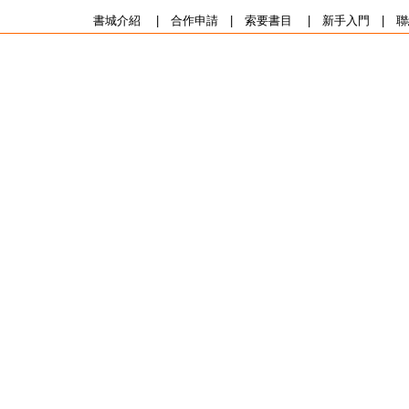
書城介紹
|
合作申請
|
索要書目
|
新手入門
|
聯