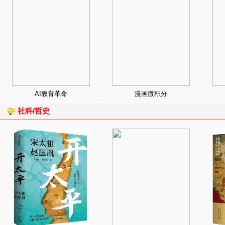
AI教育革命
漫画微积分
社科/哲史