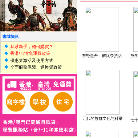
書城快訊
我系新手，如何購買？
香港/台灣免運費政策
东野圭吾：解忧杂货店
放
優惠券激活及使用方式
全面服務保障、退換貨政策
元代的族群文化与科举
七