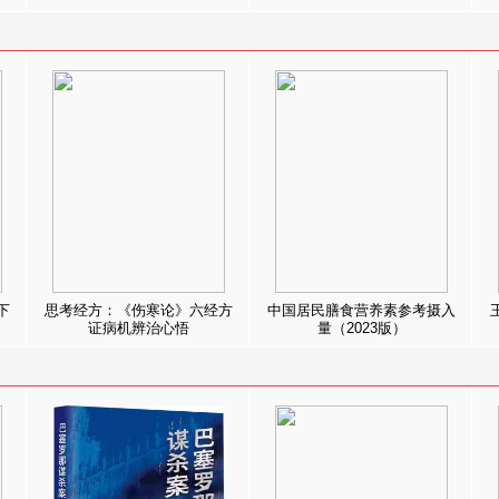
下
思考经方：《伤寒论》六经方
中国居民膳食营养素参考摄入
证病机辨治心悟
量（2023版）