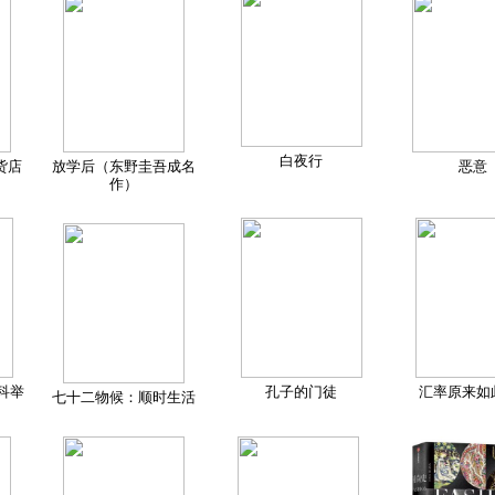
白夜行
货店
放学后（东野圭吾成名
恶意
作）
科举
孔子的门徒
汇率原来如
七十二物候：顺时生活