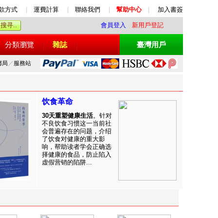
款方式
|
運費計算
|
聯絡我們
|
幫助中心
|
加入書簽
會員登入
新用戶登記
分類瀏覽
雜誌
臺灣用戶
郵局
／
服務站
饮食革命
30天重塑健康生活
。针对
不良饮食习惯这一当前社
会普遍存在的问题，介绍
了饮食对健康的重大影
响，帮助读者学会正确选
择健康的食品，防止陷入
虚假营销的陷阱...