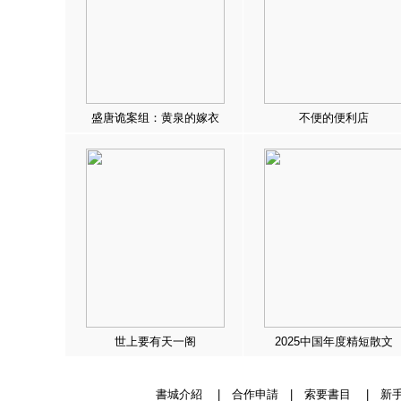
盛唐诡案组：黄泉的嫁衣
不便的便利店
世上要有天一阁
2025中国年度精短散文
書城介紹
|
合作申請
|
索要書目
|
新