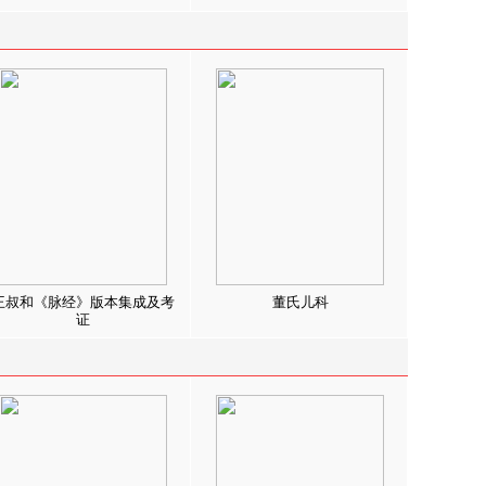
王叔和《脉经》版本集成及考
董氏儿科
证