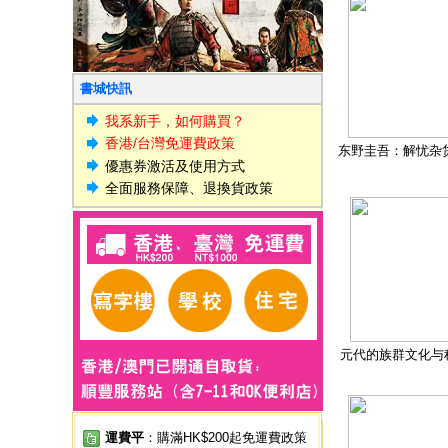
書城快訊
我系新手，如何購買？
香港/台灣免運費政策
东野圭吾：解忧杂
優惠券激活及使用方式
全面服務保障、退換貨政策
元代的族群文化与
運費平
：購滿HK$200起免運費政策