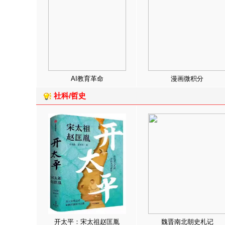
AI教育革命
漫画微积分
社科/哲史
开太平：宋太祖赵匡胤
魏晋南北朝史札记