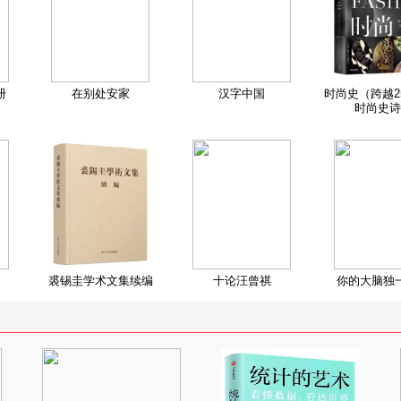
册
在别处安家
汉字中国
时尚史（跨越2
时尚史诗
裘锡圭学术文集续编
十论汪曾祺
你的大脑独