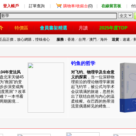
登入帳戶
|
訂單查詢
|
購物車/收銀台
(0)
|
在線留言板
|
付
介
特價區
會員書架精選
月讀
2025年度TOP
，正品正價，放心網購，悭钱省心
服務
：香港
／
台灣
／
澳門
／
海外
送貨
：速遞
／
钓鱼的哲学
1104年变法风
对飞钓、物理学及生命意
盘北宋关键45
义的探索
，当一位深耕物
为“救国”的变
理前沿的理论物理学家握
步步演变成掏
起飞钓竿，被公式与学术
制度黑洞”？改革
会议填满的旅途，忽然长
难？一本书看
出了联结自然与内心的温
期困境...
柔枝桠。在巴西的热带清
流里偶遇鲜见的鳟鱼...