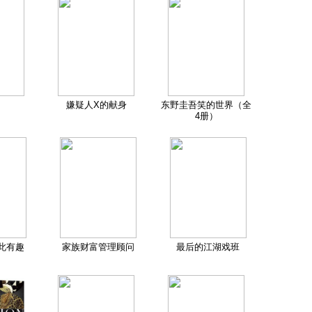
嫌疑人X的献身
东野圭吾笑的世界（全
4册）
此有趣
家族财富管理顾问
最后的江湖戏班