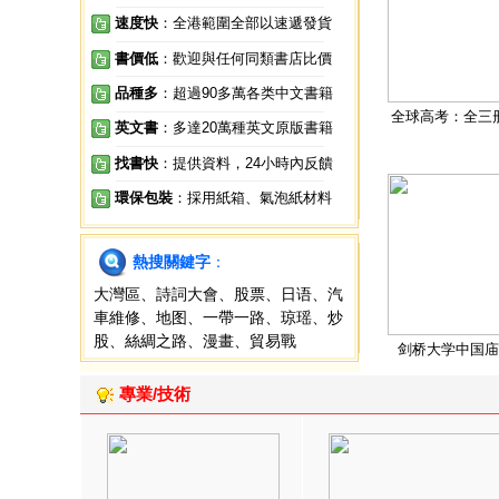
速度快
：全港範圍全部以速遞發貨
書價低
：歡迎與任何同類書店比價
品種多
：超過90多萬各类中文書籍
全球高考：全三
英文書
：多達20萬種英文原版書籍
找書快
：提供資料，24小時內反饋
環保包裝
：採用紙箱、氣泡紙材料
熱搜關鍵字
：
大灣區
、
詩詞大會
、
股票
、
日语
、
汽
車維修
、
地图
、
一帶一路
、
琼瑶
、
炒
股
、
絲綢之路
、
漫畫
、
貿易戰
剑桥大学中国庙
專業/技術