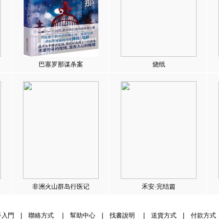
巴塞罗那谋杀案
烧纸
非洲火山群岛行医记
禾安·完结篇
手入門
|
聯絡方式
|
幫助中心
|
找書說明
|
送貨方式
|
付款方式