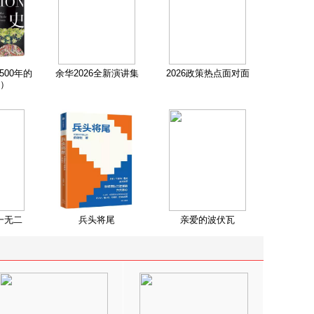
500年的
余华2026全新演讲集
2026政策热点面对面
）
一无二
兵头将尾
亲爱的波伏瓦