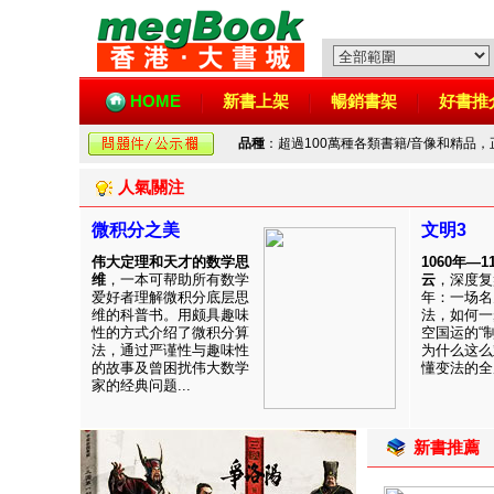
HOME
新書上架
暢銷書架
好書推
品種
：超過100萬種各類書籍/音像和精品
人氣關注
微积分之美
文明3
伟大定理和天才的数学思
1060年—
维
，一本可帮助所有数学
云
，深度复
爱好者理解微积分底层思
年：一场名
维的科普书。用颇具趣味
法，如何一
性的方式介绍了微积分算
空国运的“
法，通过严谨性与趣味性
为什么这么
的故事及曾困扰伟大数学
懂变法的全周
家的经典问题...
新書推薦