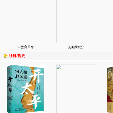
AI教育革命
漫画微积分
社科/哲史