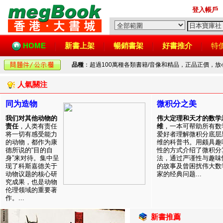
登入帳戶
HOME
新書上架
暢銷書架
好書推介
特
品種
：超過100萬種各類書籍/音像和精品，正品正價，
人氣關注
同为造物
微积分之美
我们对其他动物的
伟大定理和天才的数学
责任
，人类有责任
维
，一本可帮助所有数
将一切有感受能力
爱好者理解微积分底层
的动物，都作为康
维的科普书。用颇具趣
德所说的“目的自
性的方式介绍了微积分
身”来对待。集中呈
法，通过严谨性与趣味
现了科斯嘉德关于
的故事及曾困扰伟大数
动物议题的核心研
家的经典问题...
究成果，也是动物
伦理领域的重要著
作。...
新書推薦