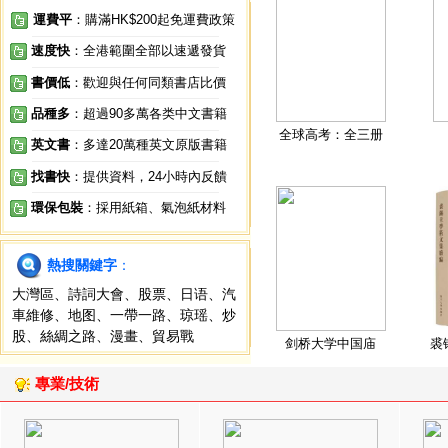
運費平
：購滿HK$200起免運費政策
速度快
：全港範圍全部以速遞發貨
書價低
：歡迎與任何同類書店比價
品種多
：超過90多萬各类中文書籍
全球高考：全三册
英文書
：多達20萬種英文原版書籍
找書快
：提供資料，24小時內反饋
環保包裝
：採用紙箱、氣泡紙材料
熱搜關鍵字
：
大灣區
、
詩詞大會
、
股票
、
日语
、
汽
車維修
、
地图
、
一帶一路
、
琼瑶
、
炒
股
、
絲綢之路
、
漫畫
、
貿易戰
剑桥大学中国庙
裘
專業/技術