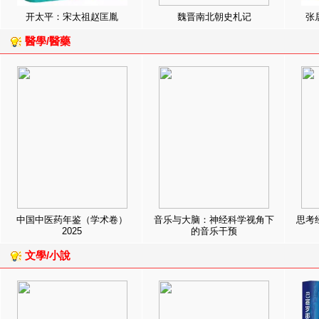
开太平：宋太祖赵匡胤
魏晋南北朝史札记
张
醫學/醫藥
中国中医药年鉴（学术卷）
音乐与大脑：神经科学视角下
思考
2025
的音乐干预
文學/小說