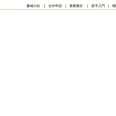
書城介紹
|
合作申請
|
索要書目
|
新手入門
|
聯