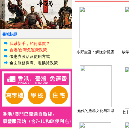
書城快訊
我系新手，如何購買？
香港/台灣免運費政策
东野圭吾：解忧杂货店
放
優惠券激活及使用方式
全面服務保障、退換貨政策
元代的族群文化与科举
七