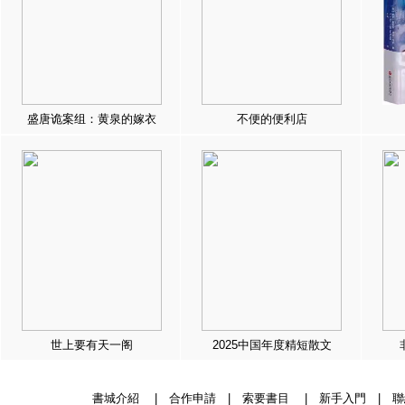
盛唐诡案组：黄泉的嫁衣
不便的便利店
世上要有天一阁
2025中国年度精短散文
書城介紹
|
合作申請
|
索要書目
|
新手入門
|
聯