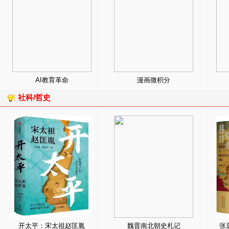
AI教育革命
漫画微积分
社科/哲史
开太平：宋太祖赵匡胤
魏晋南北朝史札记
张