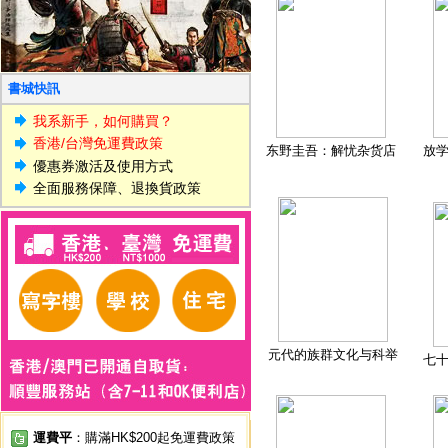
書城快訊
我系新手，如何購買？
香港/台灣免運費政策
东野圭吾：解忧杂货店
放
優惠券激活及使用方式
全面服務保障、退換貨政策
元代的族群文化与科举
七
運費平
：購滿HK$200起免運費政策