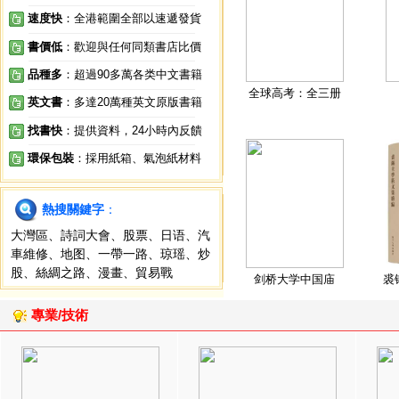
速度快
：全港範圍全部以速遞發貨
書價低
：歡迎與任何同類書店比價
品種多
：超過90多萬各类中文書籍
全球高考：全三册
英文書
：多達20萬種英文原版書籍
找書快
：提供資料，24小時內反饋
環保包裝
：採用紙箱、氣泡紙材料
熱搜關鍵字
：
大灣區
、
詩詞大會
、
股票
、
日语
、
汽
車維修
、
地图
、
一帶一路
、
琼瑶
、
炒
股
、
絲綢之路
、
漫畫
、
貿易戰
剑桥大学中国庙
裘
專業/技術