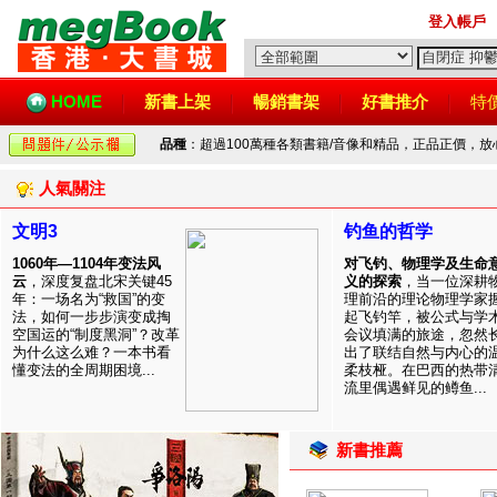
登入帳戶
HOME
新書上架
暢銷書架
好書推介
特
品種
：超過100萬種各類書籍/音像和精品，正品正價，
人氣關注
文明3
钓鱼的哲学
1060年—1104年变法风
对飞钓、物理学及生命
云
，深度复盘北宋关键45
义的探索
，当一位深耕
年：一场名为“救国”的变
理前沿的理论物理学家
法，如何一步步演变成掏
起飞钓竿，被公式与学
空国运的“制度黑洞”？改革
会议填满的旅途，忽然
为什么这么难？一本书看
出了联结自然与内心的
懂变法的全周期困境...
柔枝桠。在巴西的热带
流里偶遇鲜见的鳟鱼...
新書推薦