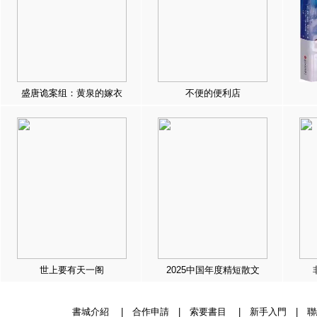
盛唐诡案组：黄泉的嫁衣
不便的便利店
世上要有天一阁
2025中国年度精短散文
書城介紹
|
合作申請
|
索要書目
|
新手入門
|
聯