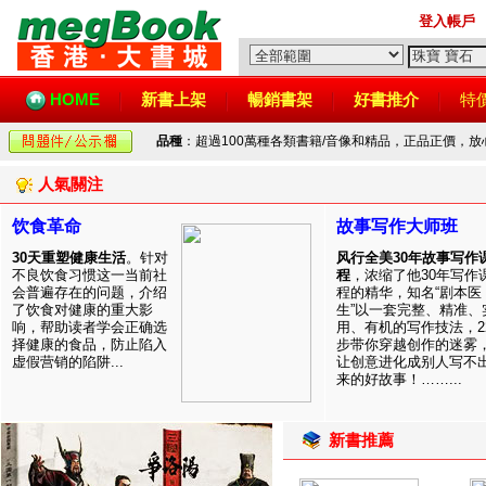
登入帳戶
HOME
新書上架
暢銷書架
好書推介
特
品種
：超過100萬種各類書籍/音像和精品，正品正價，
人氣關注
饮食革命
故事写作大师班
30天重塑健康生活
。针对
风行全美30年故事写作
不良饮食习惯这一当前社
程
，浓缩了他30年写作
会普遍存在的问题，介绍
程的精华，知名“剧本医
了饮食对健康的重大影
生”以一套完整、精准、
响，帮助读者学会正确选
用、有机的写作技法，2
择健康的食品，防止陷入
步带你穿越创作的迷雾
虚假营销的陷阱...
让创意进化成别人写不
来的好故事！……...
新書推薦