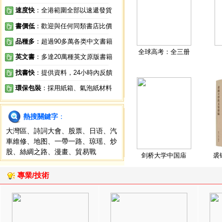
速度快
：全港範圍全部以速遞發貨
書價低
：歡迎與任何同類書店比價
品種多
：超過90多萬各类中文書籍
全球高考：全三册
英文書
：多達20萬種英文原版書籍
找書快
：提供資料，24小時內反饋
環保包裝
：採用紙箱、氣泡紙材料
熱搜關鍵字
：
大灣區
、
詩詞大會
、
股票
、
日语
、
汽
車維修
、
地图
、
一帶一路
、
琼瑶
、
炒
股
、
絲綢之路
、
漫畫
、
貿易戰
剑桥大学中国庙
裘
專業/技術