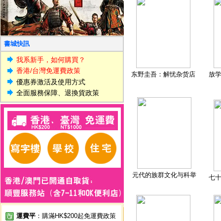
書城快訊
我系新手，如何購買？
香港/台灣免運費政策
东野圭吾：解忧杂货店
放
優惠券激活及使用方式
全面服務保障、退換貨政策
元代的族群文化与科举
七
運費平
：購滿HK$200起免運費政策