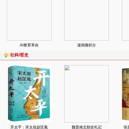
AI教育革命
漫画微积分
社科/哲史
开太平：宋太祖赵匡胤
魏晋南北朝史札记
张