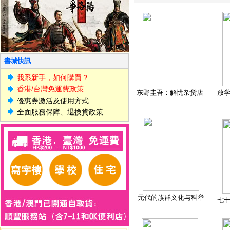
書城快訊
我系新手，如何購買？
香港/台灣免運費政策
东野圭吾：解忧杂货店
放
優惠券激活及使用方式
全面服務保障、退換貨政策
元代的族群文化与科举
七