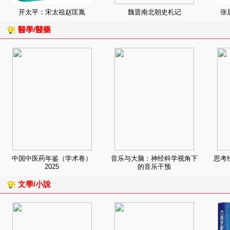
开太平：宋太祖赵匡胤
魏晋南北朝史札记
张
醫學/醫藥
中国中医药年鉴（学术卷）
音乐与大脑：神经科学视角下
思考
2025
的音乐干预
文學/小說