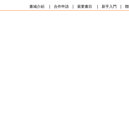
書城介紹
|
合作申請
|
索要書目
|
新手入門
|
聯