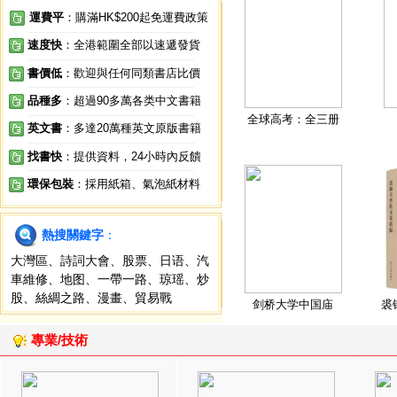
運費平
：購滿HK$200起免運費政策
速度快
：全港範圍全部以速遞發貨
書價低
：歡迎與任何同類書店比價
品種多
：超過90多萬各类中文書籍
全球高考：全三册
英文書
：多達20萬種英文原版書籍
找書快
：提供資料，24小時內反饋
環保包裝
：採用紙箱、氣泡紙材料
熱搜關鍵字
：
大灣區
、
詩詞大會
、
股票
、
日语
、
汽
車維修
、
地图
、
一帶一路
、
琼瑶
、
炒
股
、
絲綢之路
、
漫畫
、
貿易戰
剑桥大学中国庙
裘
專業/技術