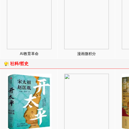
AI教育革命
漫画微积分
社科/哲史