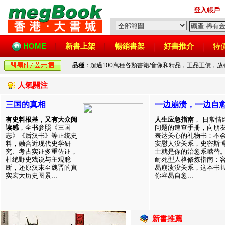
登入帳戶
HOME
新書上架
暢銷書架
好書推介
特
品種
：超過100萬種各類書籍/音像和精品，正品正價，
人氣關注
三国的真相
一边崩溃，一边自
有史料根基，又有大众阅
人生应急指南
， 日常情
读感
，全书参照《三国
问题的速查手册，向朋
志》《后汉书》等正统史
表达关心的礼物书：不
料，融合近现代史学研
安慰人没关系，史密斯
究、考古实证多重佐证，
士就是你的治愈系嘴替
杜绝野史戏说与主观臆
耐死型人格修炼指南：
断，还原汉末至魏晋的真
易崩溃没关系，这本书
实宏大历史图景...
你容易自愈...
新書推薦