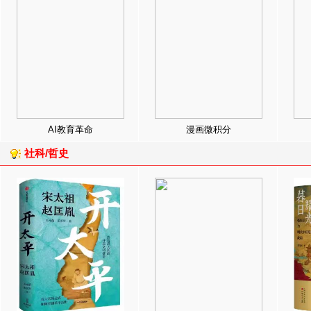
AI教育革命
漫画微积分
社科/哲史