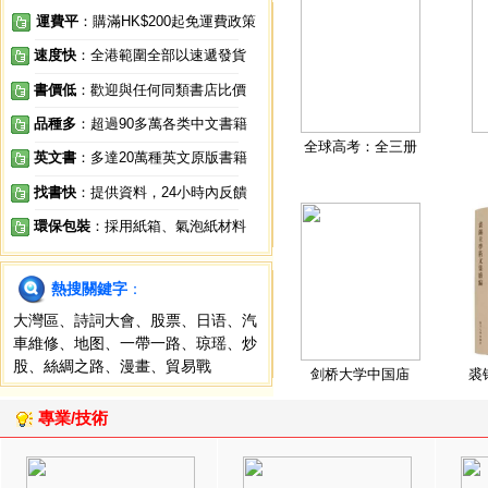
運費平
：購滿HK$200起免運費政策
速度快
：全港範圍全部以速遞發貨
書價低
：歡迎與任何同類書店比價
品種多
：超過90多萬各类中文書籍
全球高考：全三册
英文書
：多達20萬種英文原版書籍
找書快
：提供資料，24小時內反饋
環保包裝
：採用紙箱、氣泡紙材料
熱搜關鍵字
：
大灣區
、
詩詞大會
、
股票
、
日语
、
汽
車維修
、
地图
、
一帶一路
、
琼瑶
、
炒
股
、
絲綢之路
、
漫畫
、
貿易戰
剑桥大学中国庙
裘
專業/技術