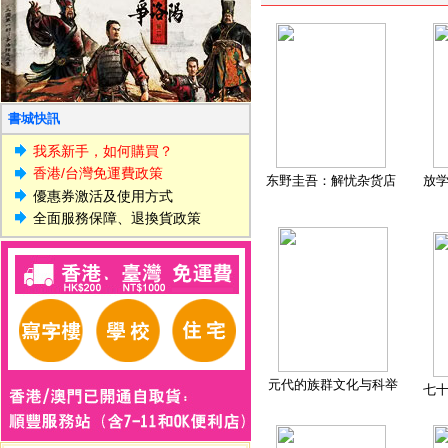
書城快訊
我系新手，如何購買？
香港/台灣免運費政策
东野圭吾：解忧杂货店
放
優惠券激活及使用方式
全面服務保障、退換貨政策
元代的族群文化与科举
七