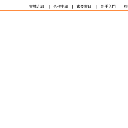
書城介紹
|
合作申請
|
索要書目
|
新手入門
|
聯