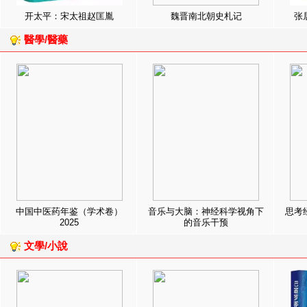
开太平：宋太祖赵匡胤
魏晋南北朝史札记
张
醫學/醫藥
中国中医药年鉴（学术卷）
音乐与大脑：神经科学视角下
思考
2025
的音乐干预
文學/小說