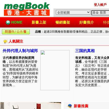
登入帳戶
HOME
新書上架
暢銷書架
好書推介
特
品種
：超過100萬種各類書籍/音像和精品，正品正價，
人氣關注
外邦代理人制与城邦
三国的真相
古代希腊世界的制度网
有史料根基，又有大众
络
，以古希腊重要的荣誉
读感
，全书参照《三国
制度“外邦代理人制”为透
志》《后汉书》等正统
镜，透视城邦从“无政府社
料，融合近现代史学研
会”到帝国等级秩序的根本
究、考古实证多重佐证
转型，为解读古代地中海
杜绝野史戏说与主观臆
世界的权力变迁提供了全
断，还原汉末至魏晋的
新视角...
实宏大历史图景...
新書推薦