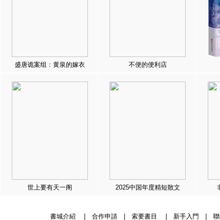
盛唐诡案组：黄泉的嫁衣
不便的便利店
世上要有天一阁
2025中国年度精短散文
書城介紹
|
合作申請
|
索要書目
|
新手入門
|
聯