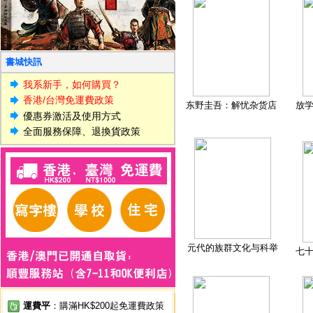
書城快訊
我系新手，如何購買？
香港/台灣免運費政策
东野圭吾：解忧杂货店
放
優惠券激活及使用方式
全面服務保障、退換貨政策
元代的族群文化与科举
七
運費平
：購滿HK$200起免運費政策