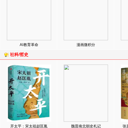
AI教育革命
漫画微积分
社科/哲史
开太平：宋太祖赵匡胤
魏晋南北朝史札记
张