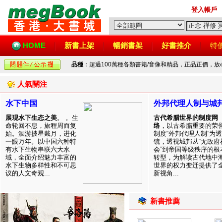
登入帳戶
HOME
新書上架
暢銷書架
好書推介
特
品種
：超過100萬種各類書籍/音像和精品，正品正價，
人氣關注
水下中国
外邦代理人制与城
展现水下生态之美
。 。生
古代希腊世界的制度网
命轮回不息，旅程周而复
络
，以古希腊重要的荣
始。洄游披星戴月，进化
制度“外邦代理人制”为透
一眼万年。以中国六种特
镜，透视城邦从“无政府
有水下生物串联六大水
会”到帝国等级秩序的根
域，全面介绍魅力丰富的
转型，为解读古代地中
水下生物多样性和不可思
世界的权力变迁提供了
议的人文奇观...
新视角...
新書推薦