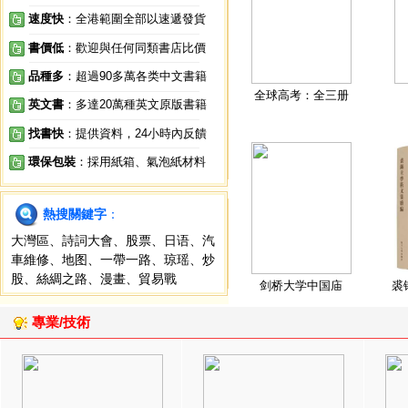
速度快
：全港範圍全部以速遞發貨
書價低
：歡迎與任何同類書店比價
品種多
：超過90多萬各类中文書籍
全球高考：全三册
英文書
：多達20萬種英文原版書籍
找書快
：提供資料，24小時內反饋
環保包裝
：採用紙箱、氣泡紙材料
熱搜關鍵字
：
大灣區
、
詩詞大會
、
股票
、
日语
、
汽
車維修
、
地图
、
一帶一路
、
琼瑶
、
炒
股
、
絲綢之路
、
漫畫
、
貿易戰
剑桥大学中国庙
裘
專業/技術