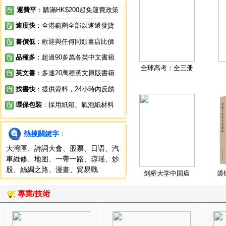
運費平
：購滿HK$200起免運費政策
速度快
：全港範圍全部以速遞發貨
書價低
：歡迎與任何同類書店比價
品種多
：超過90多萬各类中文書籍
全球高考：全三册
英文書
：多達20萬種英文原版書籍
找書快
：提供資料，24小時內反饋
環保包裝
：採用紙箱、氣泡紙材料
熱搜關鍵字
：
大灣區
、
詩詞大會
、
股票
、
日语
、
汽
車維修
、
地图
、
一帶一路
、
琼瑶
、
炒
股
、
絲綢之路
、
漫畫
、
貿易戰
剑桥大学中国庙
裘
專業/技術