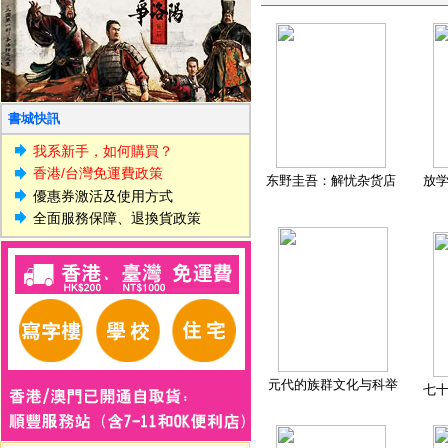
書城快訊
我系新手，如何購買？
香港/台灣免運費政策
东野圭吾：解忧杂货店
放
優惠券激活及使用方式
全面服務保障、退換貨政策
元代的族群文化与科举
七