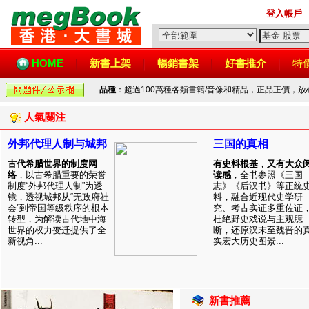
登入帳戶
HOME
新書上架
暢銷書架
好書推介
特
品種
：超過100萬種各類書籍/音像和精品，正品正價，
人氣關注
外邦代理人制与城邦
三国的真相
古代希腊世界的制度网
有史料根基，又有大众
络
，以古希腊重要的荣誉
读感
，全书参照《三国
制度“外邦代理人制”为透
志》《后汉书》等正统
镜，透视城邦从“无政府社
料，融合近现代史学研
会”到帝国等级秩序的根本
究、考古实证多重佐证
转型，为解读古代地中海
杜绝野史戏说与主观臆
世界的权力变迁提供了全
断，还原汉末至魏晋的
新视角...
实宏大历史图景...
新書推薦