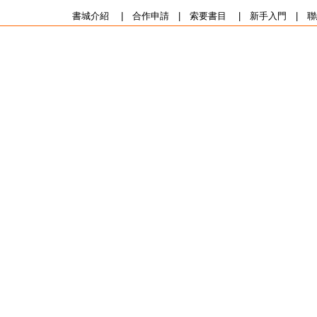
書城介紹
|
合作申請
|
索要書目
|
新手入門
|
聯