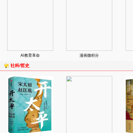
AI教育革命
漫画微积分
社科/哲史