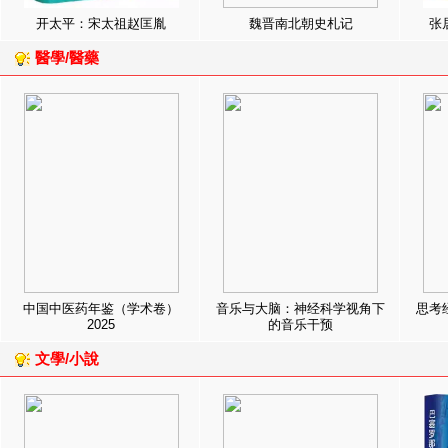
开太平：宋太祖赵匡胤
魏晋南北朝史札记
张
醫學/醫藥
中国中医药年鉴（学术卷）
音乐与大脑：神经科学视角下
思考
2025
的音乐干预
文學/小說