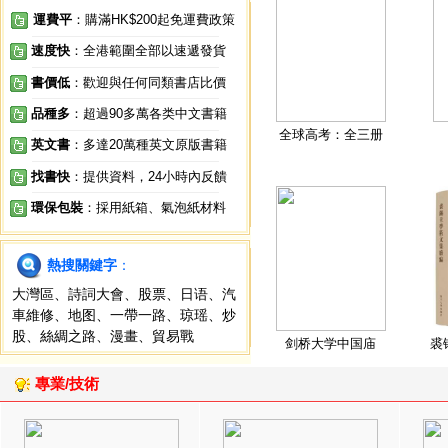
運費平
：購滿HK$200起免運費政策
速度快
：全港範圍全部以速遞發貨
書價低
：歡迎與任何同類書店比價
品種多
：超過90多萬各类中文書籍
全球高考：全三册
英文書
：多達20萬種英文原版書籍
找書快
：提供資料，24小時內反饋
環保包裝
：採用紙箱、氣泡紙材料
熱搜關鍵字
：
大灣區
、
詩詞大會
、
股票
、
日语
、
汽
車維修
、
地图
、
一帶一路
、
琼瑶
、
炒
股
、
絲綢之路
、
漫畫
、
貿易戰
剑桥大学中国庙
裘
專業/技術