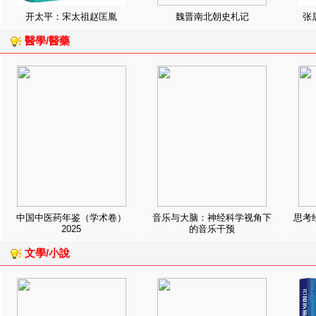
开太平：宋太祖赵匡胤
魏晋南北朝史札记
张
醫學/醫藥
中国中医药年鉴（学术卷）
音乐与大脑：神经科学视角下
思考
2025
的音乐干预
文學/小說