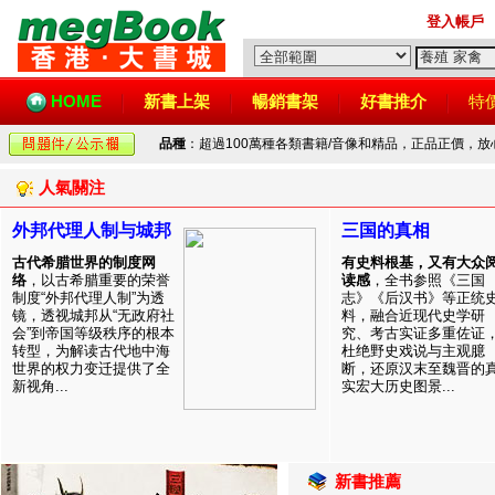
登入帳戶
HOME
新書上架
暢銷書架
好書推介
特
品種
：超過100萬種各類書籍/音像和精品，正品正價，
人氣關注
外邦代理人制与城邦
三国的真相
古代希腊世界的制度网
有史料根基，又有大众
络
，以古希腊重要的荣誉
读感
，全书参照《三国
制度“外邦代理人制”为透
志》《后汉书》等正统
镜，透视城邦从“无政府社
料，融合近现代史学研
会”到帝国等级秩序的根本
究、考古实证多重佐证
转型，为解读古代地中海
杜绝野史戏说与主观臆
世界的权力变迁提供了全
断，还原汉末至魏晋的
新视角...
实宏大历史图景...
新書推薦