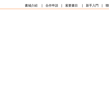
書城介紹
|
合作申請
|
索要書目
|
新手入門
|
聯