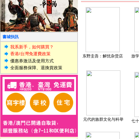
書城快訊
我系新手，如何購買？
香港/台灣免運費政策
东野圭吾：解忧杂货店
放
優惠券激活及使用方式
全面服務保障、退換貨政策
元代的族群文化与科举
七