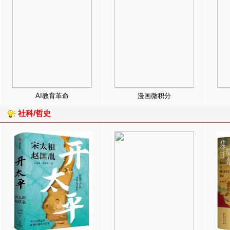
AI教育革命
漫画微积分
社科/哲史