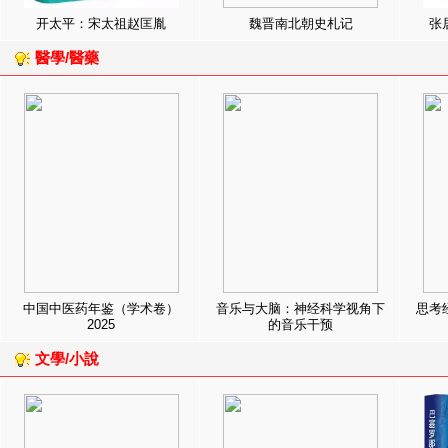
开太平：宋太祖赵匡胤
魏晋南北朝史札记
张
醫學/醫藥
中国中医药年鉴（学术卷）
音乐与大脑：神经科学视角下
思考
2025
的音乐干预
文學/小說