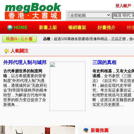
登入帳戶
HOME
新書上架
暢銷書架
好書推介
特
品種
：超過100萬種各類書籍/音像和精品，正品正價，
人氣關注
外邦代理人制与城邦
三国的真相
古代希腊世界的制度网
有史料根基，又有大众
络
，以古希腊重要的荣誉
读感
，全书参照《三国
制度“外邦代理人制”为透
志》《后汉书》等正统
镜，透视城邦从“无政府社
料，融合近现代史学研
会”到帝国等级秩序的根本
究、考古实证多重佐证
转型，为解读古代地中海
杜绝野史戏说与主观臆
世界的权力变迁提供了全
断，还原汉末至魏晋的
新视角...
实宏大历史图景...
新書推薦