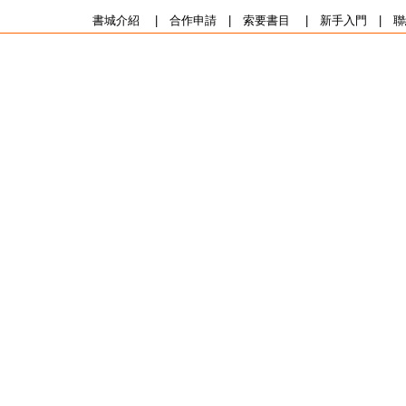
書城介紹
|
合作申請
|
索要書目
|
新手入門
|
聯