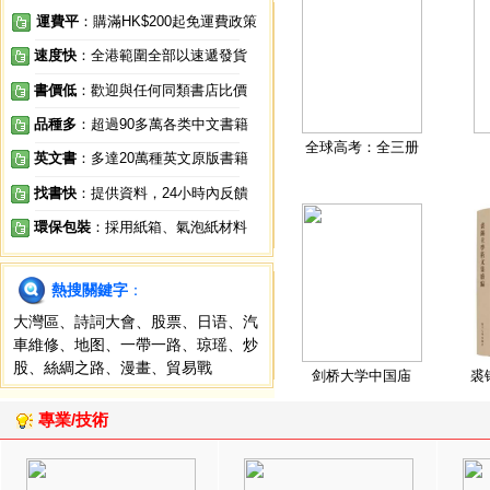
運費平
：購滿HK$200起免運費政策
速度快
：全港範圍全部以速遞發貨
書價低
：歡迎與任何同類書店比價
品種多
：超過90多萬各类中文書籍
全球高考：全三册
英文書
：多達20萬種英文原版書籍
找書快
：提供資料，24小時內反饋
環保包裝
：採用紙箱、氣泡紙材料
熱搜關鍵字
：
大灣區
、
詩詞大會
、
股票
、
日语
、
汽
車維修
、
地图
、
一帶一路
、
琼瑶
、
炒
股
、
絲綢之路
、
漫畫
、
貿易戰
剑桥大学中国庙
裘
專業/技術