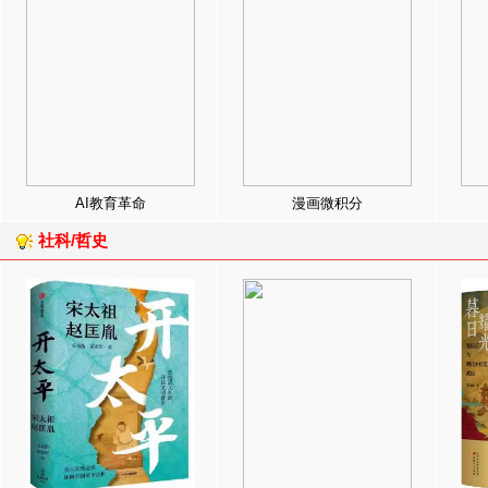
AI教育革命
漫画微积分
社科/哲史