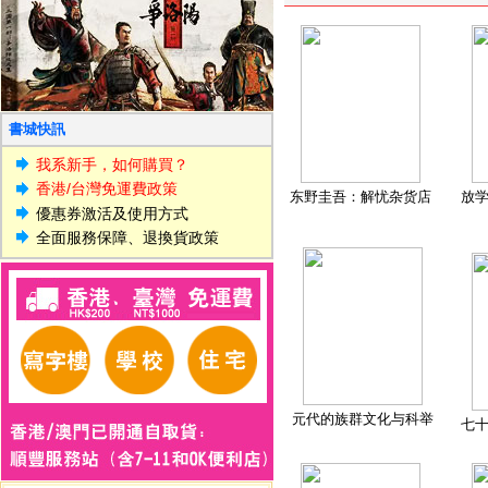
書城快訊
我系新手，如何購買？
香港/台灣免運費政策
东野圭吾：解忧杂货店
放
優惠券激活及使用方式
全面服務保障、退換貨政策
元代的族群文化与科举
七