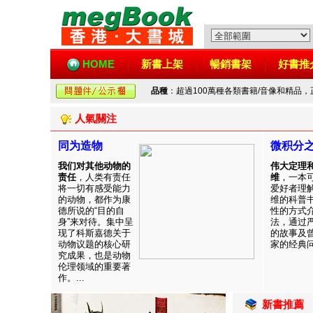
HOME
新書上架
暢銷書架
好書推
品種
：超過100萬種各類書籍/音像和精品
人氣關注
同为造物
微积分
我们对其他动物的
伟大定理
责任
，人类有责任
维
，一本
将一切有感受能力
爱好者理
的动物，都作为康
维的科普
德所说的“目的自
性的方式
身”来对待。集中呈
法，通过
现了科斯嘉德关于
的故事及
动物议题的核心研
家的经典问题
究成果，也是动物
伦理领域的重要著
作。...
新書推薦