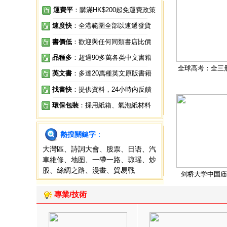
運費平
：購滿HK$200起免運費政策
速度快
：全港範圍全部以速遞發貨
書價低
：歡迎與任何同類書店比價
品種多
：超過90多萬各类中文書籍
全球高考：全三
英文書
：多達20萬種英文原版書籍
找書快
：提供資料，24小時內反饋
環保包裝
：採用紙箱、氣泡紙材料
熱搜關鍵字
：
大灣區
、
詩詞大會
、
股票
、
日语
、
汽
車維修
、
地图
、
一帶一路
、
琼瑶
、
炒
股
、
絲綢之路
、
漫畫
、
貿易戰
剑桥大学中国庙
專業/技術