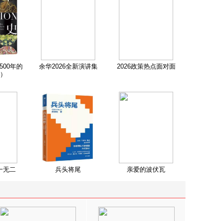
500年的
余华2026全新演讲集
2026政策热点面对面
）
一无二
兵头将尾
亲爱的波伏瓦