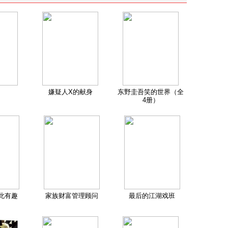
嫌疑人X的献身
东野圭吾笑的世界（全
4册）
此有趣
家族财富管理顾问
最后的江湖戏班