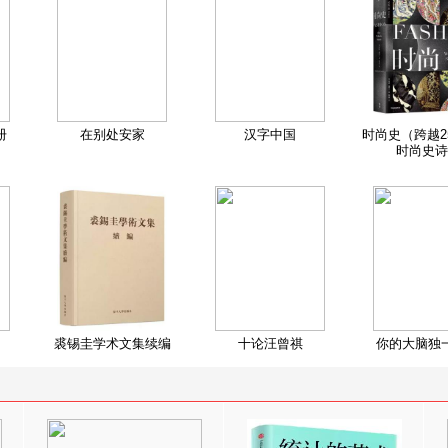
册
在别处安家
汉字中国
时尚史（跨越2
时尚史诗
裘锡圭学术文集续编
十论汪曾祺
你的大脑独