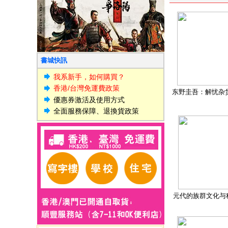
書城快訊
我系新手，如何購買？
香港/台灣免運費政策
东野圭吾：解忧杂
優惠券激活及使用方式
全面服務保障、退換貨政策
元代的族群文化与