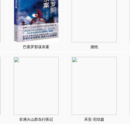
巴塞罗那谋杀案
烧纸
非洲火山群岛行医记
禾安·完结篇