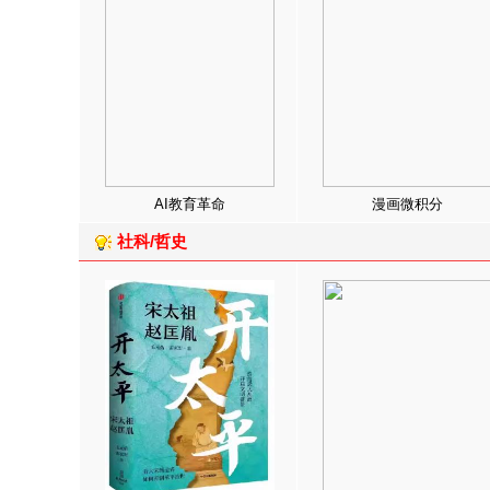
AI教育革命
漫画微积分
社科/哲史