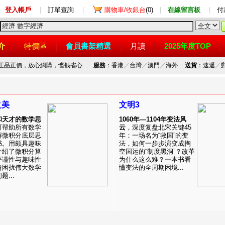
登入帳戶
|
訂單查詢
|
購物車/收銀台
(0)
|
在線留言板
|
付
介
特價區
會員書架精選
月讀
2025年度TOP
，正品正價，放心網購，悭钱省心
服務
：香港
／
台灣
／
澳門
／
海外
送貨
：速遞
／
之美
文明3
和天才的数学思
1060年—1104年变法风
可帮助所有数学
云
，深度复盘北宋关键45
解微积分底层思
年：一场名为“救国”的变
书。用颇具趣味
法，如何一步步演变成掏
介绍了微积分算
空国运的“制度黑洞”？改革
严谨性与趣味性
为什么这么难？一本书看
曾困扰伟大数学
懂变法的全周期困境...
...