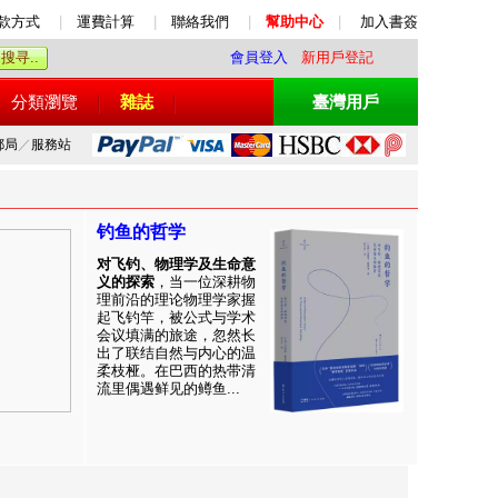
款方式
|
運費計算
|
聯絡我們
|
幫助中心
|
加入書簽
會員登入
新用戶登記
分類瀏覽
雜誌
臺灣用戶
郵局
／
服務站
钓鱼的哲学
对飞钓、物理学及生命意
义的探索
，当一位深耕物
理前沿的理论物理学家握
起飞钓竿，被公式与学术
会议填满的旅途，忽然长
出了联结自然与内心的温
柔枝桠。在巴西的热带清
流里偶遇鲜见的鳟鱼...