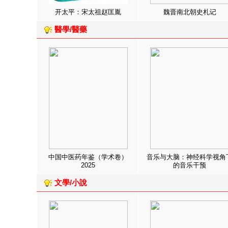
开太平：宋太祖赵匡胤
魏晋南北朝史札记
醫學/醫藥
中国中医药年鉴（学术卷）
音乐与大脑：神经科学视角
2025
的音乐干预
文學/小說