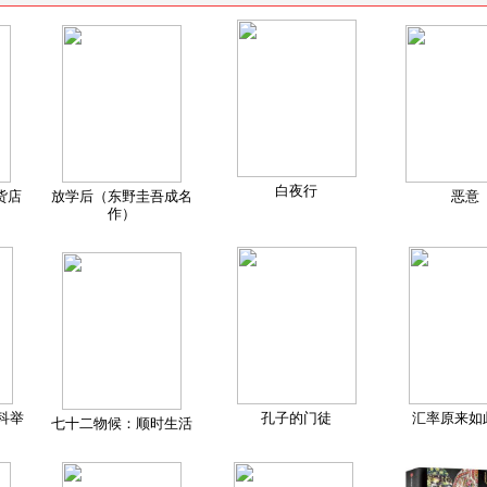
白夜行
货店
放学后（东野圭吾成名
恶意
作）
科举
孔子的门徒
汇率原来如
七十二物候：顺时生活