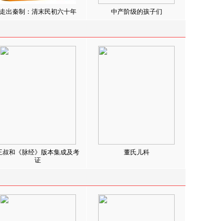
走出秦制：清末民初六十年
中产阶级的孩子们
王叔和《脉经》版本集成及考
董氏儿科
证